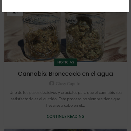
24
SET
NOTICIAS
Cannabis: Bronceado en el agua
Giusy Caputo
Uno de los pasos decisivos y cruciales para que el cannabis sea
satisfactorio es el curtido. Este proceso no siempre tiene que
llevarse a cabo en el...
CONTINUE READING