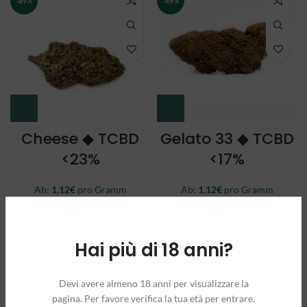
-89%
-89%
Cheese ◆ TCBD
Gelato 33 ◆ TCBD
<23%
<17%
Ab:
1,12
€
pro Gramm
Ab:
1,12
€
pro Gramm
1g
5g
10g
100g
1g
5g
10g
100g
250g
250g
Hai più di 18 anni?
-89%
-94%
Devi avere almeno 18 anni per visualizzare la
pagina. Per favore verifica la tua età per entrare.