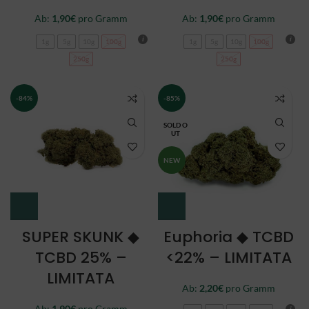
Ab:
1,90
€
pro Gramm
Ab:
1,90
€
pro Gramm
1g
5g
10g
100g
1g
5g
10g
100g
250g
250g
-84%
-85%
SOLD O
UT
NEW
SUPER SKUNK ◆
Euphoria ◆ TCBD
TCBD 25% –
<22% – LIMITATA
LIMITATA
Ab:
2,20
€
pro Gramm
Ab:
1,90
€
pro Gramm