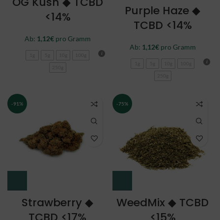
OG Kush ◆ TCBD
Purple Haze ◆
<14%
TCBD <14%
Ab:
1,12
€
pro Gramm
Ab:
1,12
€
pro Gramm
1g
5g
10g
100g
1g
5g
10g
100g
250g
250g
-91%
-75%
Strawberry ◆
WeedMix ◆ TCBD
TCBD <17%
<15%