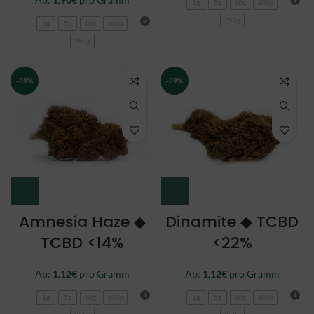
1g
5g
10g
100g
250g
1g
5g
10g
100g
250g
-89%
-89%
Amnesia Haze ◆
Dinamite ◆ TCBD
TCBD <14%
<22%
Ab:
1,12
€
pro Gramm
Ab:
1,12
€
pro Gramm
1g
5g
10g
100g
1g
5g
10g
100g