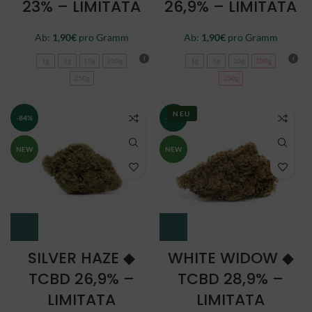
23% – LIMITATA
26,9% – LIMITATA
Ab:
1,90
€
pro Gramm
Ab:
1,90
€
pro Gramm
1g
5g
10g
100g
1g
5g
10g
100g
250g
250g
NEU
-84%
-84%
NEW
NEW
SILVER HAZE ◆
WHITE WIDOW ◆
TCBD 26,9% –
TCBD 28,9% –
LIMITATA
LIMITATA