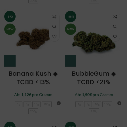
250g
250g
-89%
-88%
NEW
NEW
Banana Kush ◆
BubbleGum ◆
TCBD <13%
TCBD <21%
Ab:
1,12
€
pro Gramm
Ab:
1,50
€
pro Gramm
1g
5g
10g
100g
1g
5g
10g
100g
250g
250g