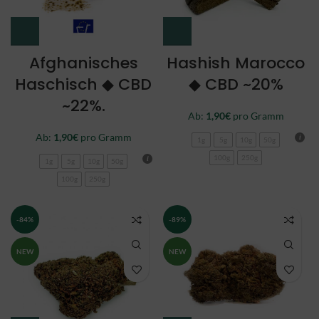
Afghanisches
Hashish Marocco
Haschisch ◆ CBD
◆ CBD ~20%
~22%.
Ab:
1,90
€
pro Gramm
Ab:
1,90
€
pro Gramm
1g
5g
10g
50g
100g
250g
1g
5g
10g
50g
100g
250g
-84%
-89%
NEW
NEW