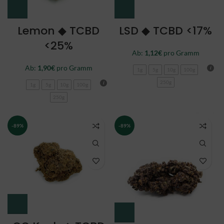
Lemon ◆ TCBD
LSD ◆ TCBD <17%
<25%
Ab:
1,12
€
pro Gramm
Ab:
1,90
€
pro Gramm
1g
5g
10g
100g
250g
1g
5g
10g
100g
250g
-89%
-89%