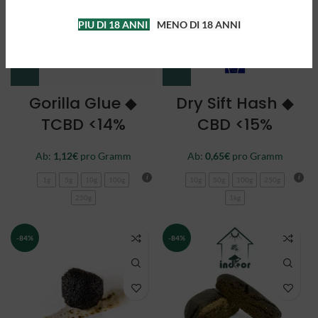
PIU DI 18 ANNI
MENO DI 18 ANNI
Gorilla Glue ◆
Dry Sift Hash ◆
TCBD <14%
CBD <15%
Ab:
1,12
€
pro Gramm
Ab:
0,65
€
pro Gramm
1g
5g
10g
100g
10g
50g
100g
250g
250g
1kg
-84%
-84%