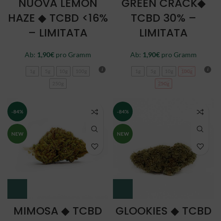
NUOVA LEMON
GREEN CRACK◆
HAZE ◆ TCBD <16%
TCBD 30% –
– LIMITATA
LIMITATA
Ab:
1,90
€
pro Gramm
Ab:
1,90
€
pro Gramm
1g
5g
10g
100g
1g
5g
10g
100g
250g
250g
-84%
-84%
NEW
NEW
MIMOSA ◆ TCBD
GLOOKIES ◆ TCBD