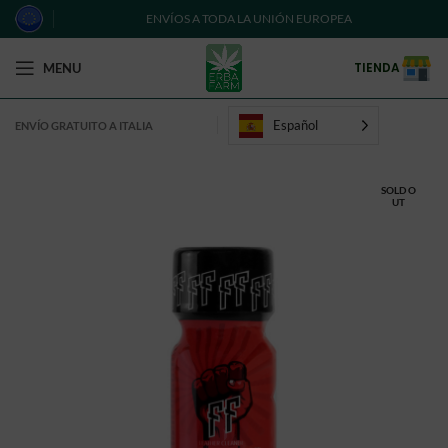
ENVÍOS A TODA LA UNIÓN EUROPEA
TIENDA
MENU
Español
ENVÍO GRATUITO A ITALIA
SOLD O
UT