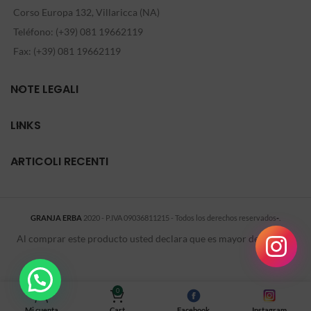
Corso Europa 132, Villaricca (NA)
Teléfono: (+39) 081 19662119
Fax: (+39) 081 19662119
NOTE LEGALI
LINKS
ARTICOLI RECENTI
GRANJA ERBA
2020 - P.IVA 09036811215 - Todos los derechos reservados
-
.
Al comprar este producto usted declara que es mayor de 18 años.
0
Mi cuenta
Cart
Facebook
Instagram