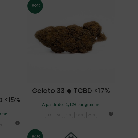
-89%
CHOISIR
Gelato 33 ◆ TCBD <17%
D <15%
A partir de :
1,12
€
par gramme
mme
1g
5g
10g
100g
250g
kg
-84%