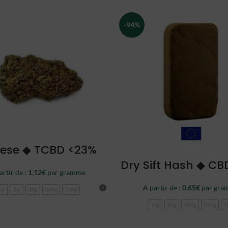
-94%
CHOISIR
ese ◆ TCBD <23%
CHOISIR
Dry Sift Hash ◆ CB
artir de :
1,12
€
par gramme
A partir de :
0,65
€
par gra
1g
5g
10g
100g
250g
10g
50g
100g
250g
1