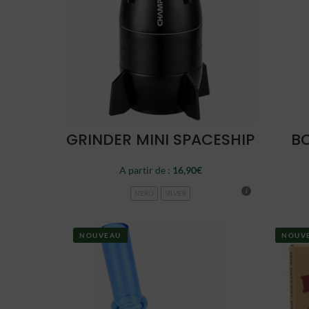
CHOISIR
GRINDER MINI SPACESHIP
BO
A partir de :
16,90
€
NERO
SILVER
NOUVEAU
NOUV