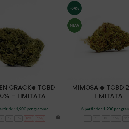
-84%
NEW
CHOISIR
CHOISIR
EN CRACK◆ TCBD
MIMOSA ◆ TCBD 
0% – LIMITATA
LIMITATA
artir de :
1,90
€
par gramme
A partir de :
1,90
€
par gra
1g
5g
10g
100g
250g
1g
5g
10g
100g
25