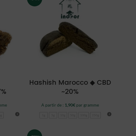
CHOISIR
Hashish Marocco ◆ CBD
7%
~20%
mme
A partir de :
1,90
€
par gramme
0g
1g
5g
10g
50g
100g
250g