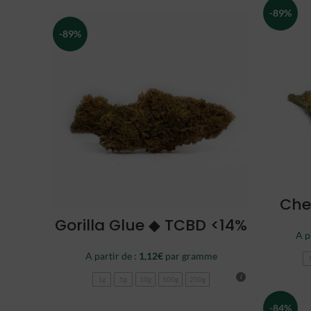
-89%
-89%
Che
CHOISIR
Gorilla Glue ◆ TCBD <14%
A p
A partir de :
1,12
€
par gramme
1g
5g
10g
100g
250g
-84%