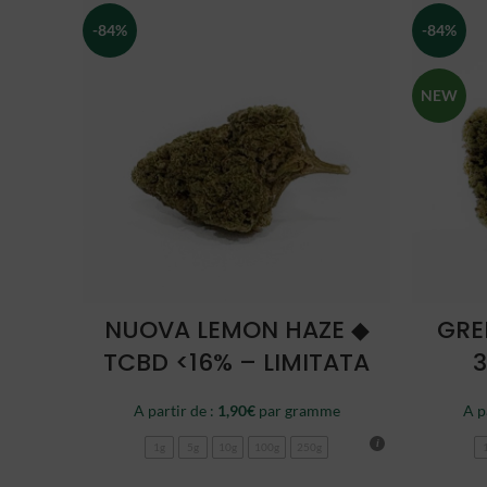
-84%
-84%
NEW
CHOISIR
NUOVA LEMON HAZE ◆
GRE
TCBD <16% – LIMITATA
3
A partir de :
1,90
€
par gramme
A p
1g
5g
10g
100g
250g