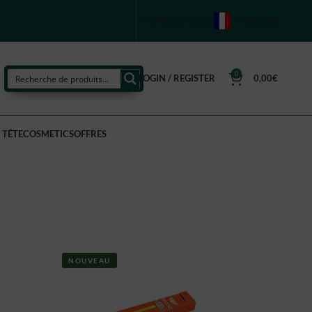
POINTS DE VENTE
FRANÇAIS
0
LOGIN / REGISTER
0,00
€
 TÊTE
COSMETICS
OFFRES
NOUVEAU