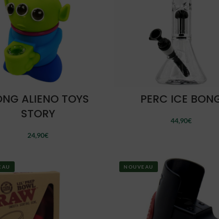
AJOUTER AU PANIER
AJOUTER AU PANIER
NG ALIENO TOYS
PERC ICE BON
STORY
44,90
€
24,90
€
EAU
NOUVEAU