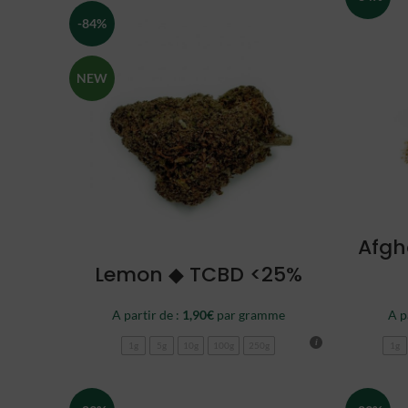
-84%
NEW
Afgh
CHOISIR
Lemon ◆ TCBD <25%
A partir de :
1,90
€
par gramme
A p
1g
5g
10g
100g
250g
1g