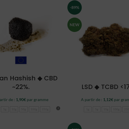
-89%
NEW
CHOISIR
an Hashish ◆ CBD
CHOISIR
~22%.
LSD ◆ TCBD <1
artir de :
1,90
€
par gramme
A partir de :
1,12
€
par gra
5g
10g
50g
100g
250g
1g
5g
10g
100g
25