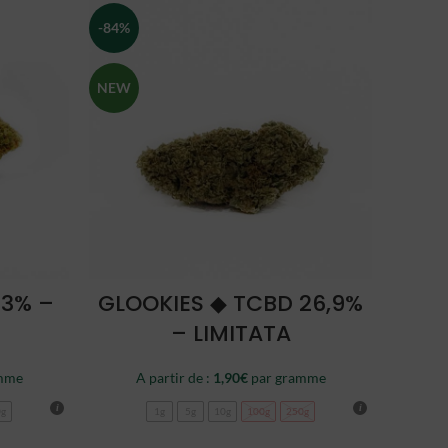
-84%
NEW
CHOISIR
23% –
GLOOKIES ◆ TCBD 26,9%
– LIMITATA
mme
A partir de :
1,90
€
par gramme
0g
1g
5g
10g
100g
250g