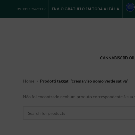
ENVIO GRATUITO EM TODA A ITÁLIA
+39 081 19662119
CANNABIS
CBD OIL
Home
Prodotti taggati “crema viso uomo verde sativa”
Não foi encontrado nenhum produto correspondente à sua s