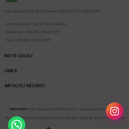
Loja de produtos de cânhamo sativa Art.2 L.242/2016.
Corso Europa 132, Villaricca (NA)
Telefone: (+39) 081 19662119
Fax: (+39) 081 19662119
NOTE LEGALI
LINKS
ARTICOLI RECENTI
ERBA FARM
2020 - Número de IVA 09036811215 - Todos os direitos reservados
-
.
Ao adquirir este produto declara que tem mais de 18 anos de idade.