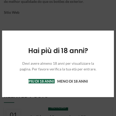
de melhor qualidade do que os botões de exterior
.
Sítio Web
Hai più di 18 anni?
Cultivo Interior
CULTIVAÇÃO DO EXTERIOR
Diferença Interior E Exterior
Devi avere almeno 18 anni per visualizzare la
pagina. Per favore verifica la tua età per entrare.
Newer
Older
PIU DI 18 ANNI
MENO DI 18 ANNI
RELATED POSTS
NOTÍCIAS
01