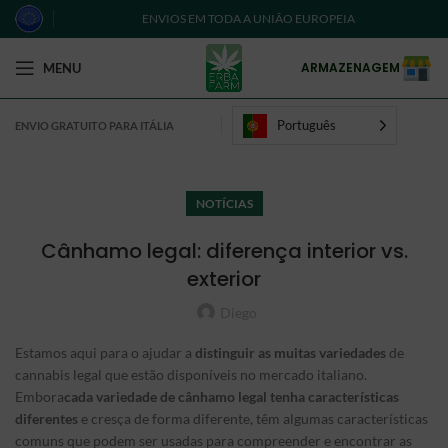
ENVIOS EM TODA A UNIÃO EUROPEIA
ARMAZENAGEM
MENU
Português
ENVIO GRATUITO PARA ITÁLIA
NOTÍCIAS
Cânhamo legal: diferença interior vs.
exterior
Diego
Estamos aqui para o ajudar a
distinguir as muitas variedades
de
cannabis legal que estão disponíveis no mercado italiano.
Embora
cada variedade de cânhamo legal tenha características
diferentes
e cresça de forma diferente, têm algumas características
comuns que podem ser usadas para compreender e encontrar as