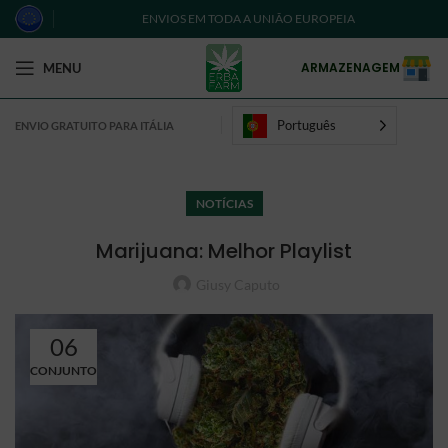
ENVIOS EM TODA A UNIÃO EUROPEIA
ARMAZENAGEM
MENU
Português
ENVIO GRATUITO PARA ITÁLIA
NOTÍCIAS
Marijuana: Melhor Playlist
Giusy Caputo
06
CONJUNTO