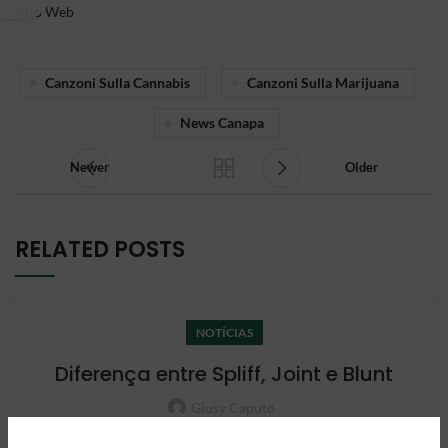
sítio Web
Canzoni Sulla Cannabis
Canzoni Sulla Marijuana
News Canapa
Newer
Older
RELATED POSTS
NOTÍCIAS
Diferença entre Spliff, Joint e Blunt
Giusy Caputo
Como sabem, existem três métodos diferentes de fumar