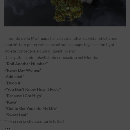
Il mondo della
Marjiuana
ha ispirato molte rock-star che hanno
approfittato per creare canzoni sulla canapa legale e non light.
Volete conoscere alcuni di questi brani?
Di seguito la mini playlist più conosciuta nel Mondo:
-“Roll Another Number”
-“Rainy Day Women”
-Addicted”
-“Dooo It!
-“You Don’t Know How It Feels”
-“Because I Got High”
-“Kaya”
-“Got to Get You Into My Life”
-“Sweet Leaf”
Non ci resta che ascoltarle tutte!!