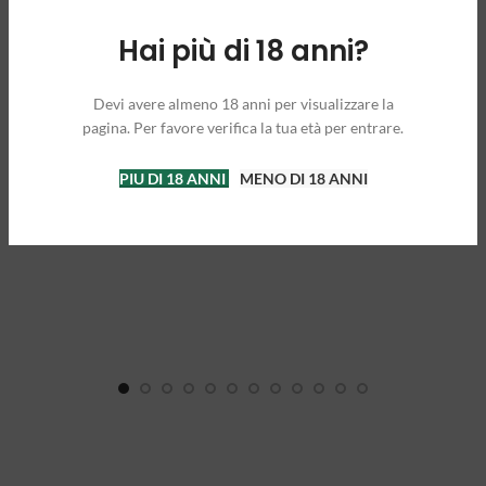
marijuana. Na maioria dos países europeus, as juntas são
enroladas com...
Hai più di 18 anni?
CONTINUE READING
Devi avere almeno 18 anni per visualizzare la
pagina. Per favore verifica la tua età per entrare.
PIU DI 18 ANNI
MENO DI 18 ANNI