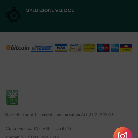
SPEDIZIONE VELOCE
Store di prodotti a base di canapa sativa Art.2 L.242/2016.
Corso Europa 132, Villaricca (NA)
Phone: (+39) 081 19662119