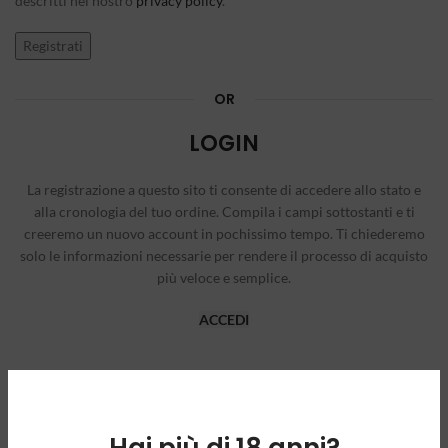
descritti nel nostro
privacy policy
.
Registrati
OR
LOGIN
La registrazione a questo sito ti consente di accedere allo stato e
alla cronologia del tuo ordine. Compila i campi sottostanti e ti
creeremo un nuovo account in pochissimo tempo. Ti chiederemo
solo le informazioni necessarie per rendere il processo di acquisto
più veloce e semplice.
ACCEDI
Hai più di 18 anni?