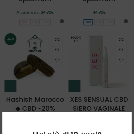
A partire da:
34,90
€
44,90
€
10%
20%
30%
10%
20%
30%
SOLD O
-84%
UT
Hashish Marocco
XES SENSUAL CBD
◆ CBD ~20%
SIERO VAGINALE
STIMOLANTE
A partire da:
1,90
€
al grammo
39,00
€
1g
5g
10g
50g