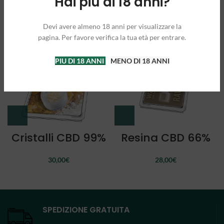
Hai più di 18 anni?
100g
250g
Devi avere almeno 18 anni per visualizzare la
SOLD O
SOLD O
pagina. Per favore verifica la tua età per entrare.
UT
UT
PIU DI 18 ANNI
MENO DI 18 ANNI
Cristalli CBD 99%
Resina CBD 66%
30,00
€
28,00
€
SPEDIZIONE GRATUITA