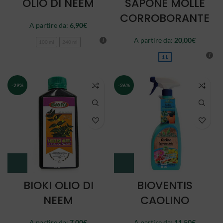
OLIO DI NEEM
SAPONE MOLLE
CORROBORANTE
A partire da:
6,90
€
A partire da:
20,00
€
100 ml
240 ml
1 L
-29%
-26%
BIOKI OLIO DI
BIOVENTIS
NEEM
CAOLINO
A partire da:
7,00
€
A partire da:
11,50
€