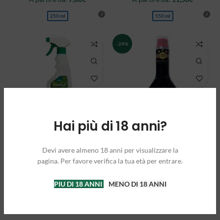
250 ml
550 ml
-24%
Hai più di 18 anni?
CANNACURE
K-PINO
Devi avere almeno 18 anni per visualizzare la
pagina. Per favore verifica la tua età per entrare.
A partire da:
18,50
€
A partire da:
9,00
€
250 ml
PIU DI 18 ANNI
MENO DI 18 ANNI