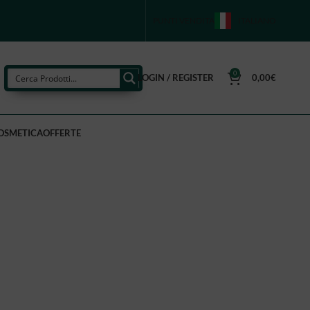
PUNTI VENDITA
ITALIANO
0
LOGIN / REGISTER
0,00
€
OSMETICA
OFFERTE