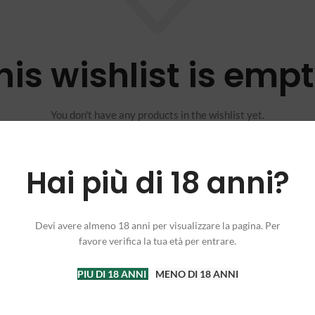
his wishlist is empt
You don't have any products in the wishlist yet.
You will find a lot of interesting products on our "Shop" page.
RETURN TO SHOP
Hai più di 18 anni?
Devi avere almeno 18 anni per visualizzare la pagina. Per
favore verifica la tua età per entrare.
PIU DI 18 ANNI
MENO DI 18 ANNI