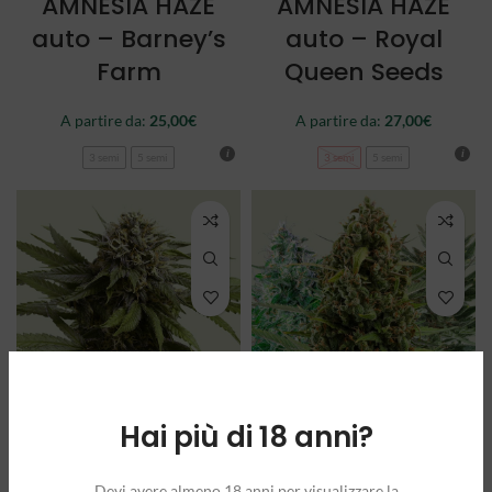
AMNESIA HAZE
AMNESIA HAZE
auto – Barney’s
auto – Royal
Farm
Queen Seeds
A partire da:
25,00
€
A partire da:
27,00
€
3 semi
5 semi
3 semi
5 semi
Hai più di 18 anni?
APPLE FRITTER
AUTOFLOWERING
auto – Royal
MIX – Royal
Devi avere almeno 18 anni per visualizzare la