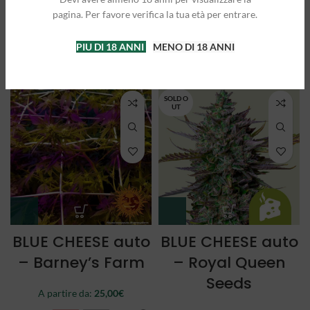
Queen Seeds
Queen Seeds
pagina. Per favore verifica la tua età per entrare.
A partire da:
25,00
€
A partire da:
21,50
€
PIU DI 18 ANNI
MENO DI 18 ANNI
3 semi
5 semi
3 semi
5 semi
SOLD O
UT
BLUE CHEESE auto
BLUE CHEESE auto
– Barney’s Farm
– Royal Queen
Seeds
A partire da:
25,00
€