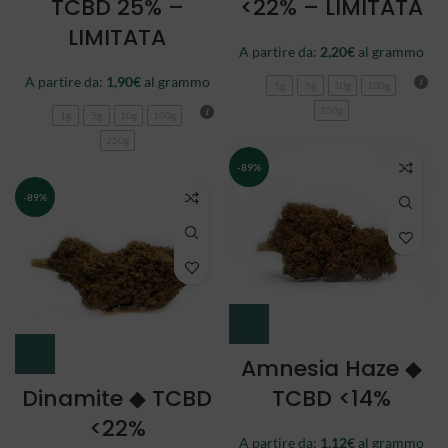
TCBD 25% –
<22% – LIMITATA
LIMITATA
A partire da:
2,20
€
al grammo
A partire da:
1,90
€
al grammo
1g
5g
10g
100g
250g
1g
5g
10g
100g
250g
-89%
-89%
Amnesia Haze ◆
Dinamite ◆ TCBD
TCBD <14%
<22%
A partire da:
1,12
€
al grammo