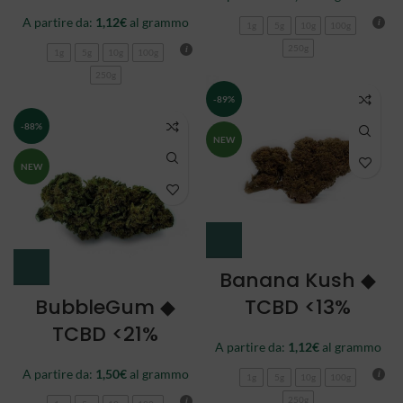
A partire da:
1,12
€
al grammo
1g
5g
10g
100g
250g
1g
5g
10g
100g
250g
-89%
-88%
NEW
NEW
Banana Kush ◆
BubbleGum ◆
TCBD <13%
TCBD <21%
A partire da:
1,12
€
al grammo
A partire da:
1,50
€
al grammo
1g
5g
10g
100g
250g