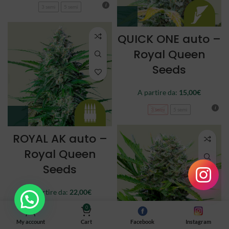
3 semi
5 semi
QUICK ONE auto –
Royal Queen
Seeds
A partire da:
15,00
€
3 semi
5 semi
ROYAL AK auto –
Royal Queen
Seeds
A partire da:
22,00
€
0
3 semi
5 semi
My account
Cart
Facebook
Instagram