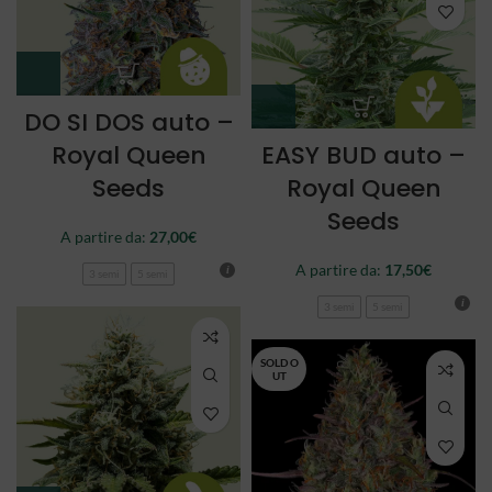
DO SI DOS auto –
Royal Queen
EASY BUD auto –
Seeds
Royal Queen
Seeds
A partire da:
27,00
€
A partire da:
17,50
€
3 semi
5 semi
3 semi
5 semi
SOLD O
UT