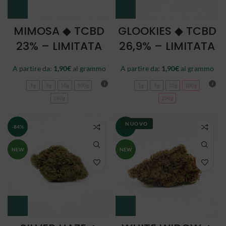
MIMOSA ◆ TCBD
GLOOKIES ◆ TCBD
23% – LIMITATA
26,9% – LIMITATA
A partire da:
1,90
€
al grammo
A partire da:
1,90
€
al grammo
1g
5g
10g
100g
1g
5g
10g
100g
250g
250g
NUOVO
-84%
-84%
NEW
NEW