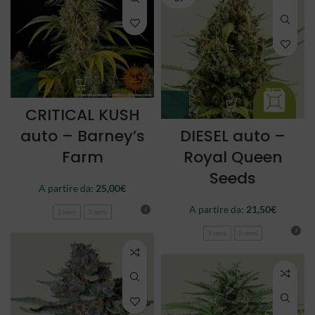
CRITICAL KUSH
auto – Barney’s
DIESEL auto –
Farm
Royal Queen
Seeds
A partire da:
25,00
€
A partire da:
21,50
€
3 semi
5 semi
3 semi
5 semi