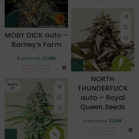
MOBY DICK auto –
Barney’s Farm
A partire da:
25,00
€
3 semi
5 semi
NORTH
SOLD O
THUNDERFUCK
UT
auto – Royal
Queen Seeds
A partire da:
25,00
€
3 semi
5 semi