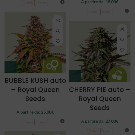
A partire da:
18,00
€
3 semi
5 semi
3 semi
5 semi
BUBBLE KUSH auto
– Royal Queen
CHERRY PIE auto –
Seeds
Royal Queen
Seeds
A partire da:
25,00
€
A partire da:
27,00
€
3 semi
5 semi
3 semi
5 semi