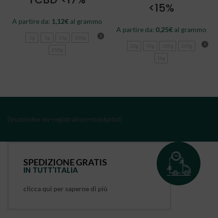
<15%
A partire da:
1,12
€
al grammo
A partire da:
0,25
€
al grammo
1g
5g
10g
100g
20g
40g
100g
250g
250g
1kg
[trustindex no-registration=trustpilot]
SPEDIZIONE GRATIS
IN TUTT'ITALIA
clicca qui per saperne di più