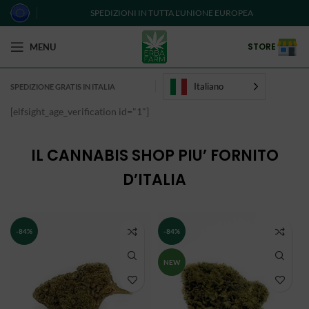
SPEDIZIONI IN TUTTA L'UNIONE EUROPEA
STORE
MENU
Italiano
SPEDIZIONE GRATIS IN ITALIA
[elfsight_age_verification id="1"]
IL CANNABIS SHOP PIU’ FORNITO
D’ITALIA
-84%
-84%
NEW