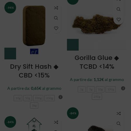
-94%
Gorilla Glue ◆
Dry Sift Hash ◆
TCBD <14%
CBD <15%
A partire da:
1,12
€
al grammo
A partire da:
0,65
€
al grammo
1g
5g
10g
100g
250g
10g
50g
100g
250g
1kg
-84%
-84%