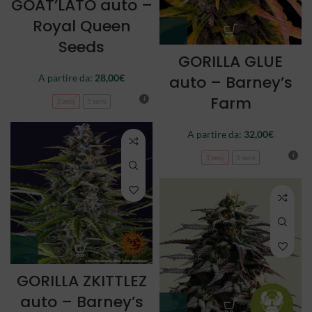
GOAT’LATO auto –
Royal Queen
Seeds
GORILLA GLUE
auto – Barney’s
A partire da:
28,00
€
Farm
3 semi
5 semi
A partire da:
32,00
€
3 semi
5 semi
GORILLA ZKITTLEZ
auto – Barney’s