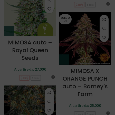
3 semi
5 semi
SOLD O
UT
MIMOSA auto –
Royal Queen
Seeds
A partire da:
27,00
€
MIMOSA X
ORANGE PUNCH
3 semi
5 semi
auto – Barney’s
Farm
A partire da:
25,00
€
3 semi
5 semi