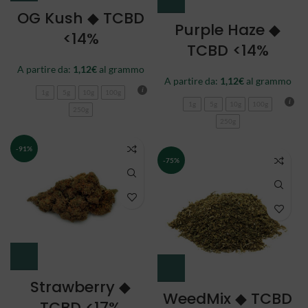
OG Kush ◆ TCBD
Purple Haze ◆
<14%
TCBD <14%
A partire da:
1,12
€
al grammo
A partire da:
1,12
€
al grammo
1g
5g
10g
100g
1g
5g
10g
100g
250g
250g
-91%
-75%
Strawberry ◆
WeedMix ◆ TCBD
TCBD <17%