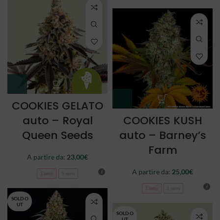
COOKIES GELATO
auto – Royal
COOKIES KUSH
Queen Seeds
auto – Barney’s
Farm
A partire da:
23,00
€
A partire da:
25,00
€
3 semi
5 semi
3 semi
5 semi
SOLD O
UT
SOLD O
UT