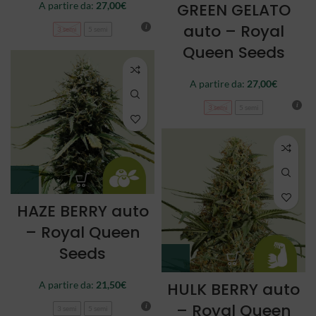
A partire da:
27,00
€
GREEN GELATO
auto – Royal
3 semi
5 semi
Queen Seeds
A partire da:
27,00
€
3 semi
5 semi
HAZE BERRY auto
– Royal Queen
Seeds
A partire da:
21,50
€
HULK BERRY auto
– Royal Queen
3 semi
5 semi