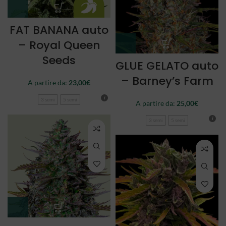
FAT BANANA auto
– Royal Queen
Seeds
GLUE GELATO auto
– Barney’s Farm
A partire da:
23,00
€
3 semi
5 semi
A partire da:
25,00
€
3 semi
5 semi