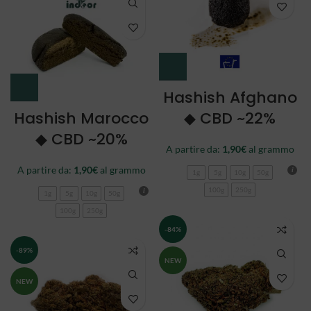
Hashish Afghano
Hashish Marocco
◆ CBD ~22%
◆ CBD ~20%
A partire da:
1,90
€
al grammo
A partire da:
1,90
€
al grammo
1g
5g
10g
50g
100g
250g
1g
5g
10g
50g
100g
250g
-84%
-89%
NEW
NEW