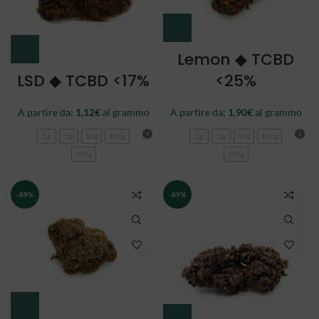
Lemon ◆ TCBD
LSD ◆ TCBD <17%
<25%
A partire da:
1,12
€
al grammo
A partire da:
1,90
€
al grammo
1g
5g
10g
100g
1g
5g
10g
100g
250g
250g
-89%
-89%