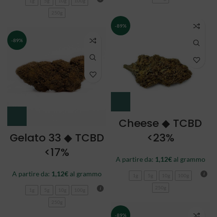
1g
5g
10g
100g
250g
-89%
-89%
Cheese ◆ TCBD
Gelato 33 ◆ TCBD
<23%
<17%
A partire da:
1,12
€
al grammo
A partire da:
1,12
€
al grammo
1g
5g
10g
100g
250g
1g
5g
10g
100g
250g
-89%