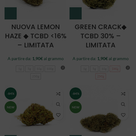
NUOVA LEMON
GREEN CRACK◆
HAZE ◆ TCBD <16%
TCBD 30% –
– LIMITATA
LIMITATA
A partire da:
1,90
€
al grammo
A partire da:
1,90
€
al grammo
1g
5g
10g
100g
1g
5g
10g
100g
250g
250g
-84%
-84%
NEW
NEW