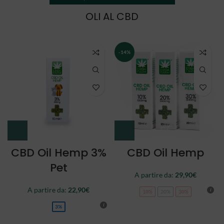
OLI AL CBD
NEW
CBD Oil Double
CBD Oil Full
Spectrum
Spectrum
A partire da:
34,90
€
44,90
€
10%
20%
30%
10%
20%
30%