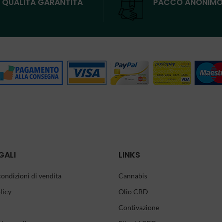
QUALITÀ GARANTITA
PACCO ANONIM
GALI
LINKS
condizioni di vendita
Cannabis
licy
Olio CBD
Contivazione