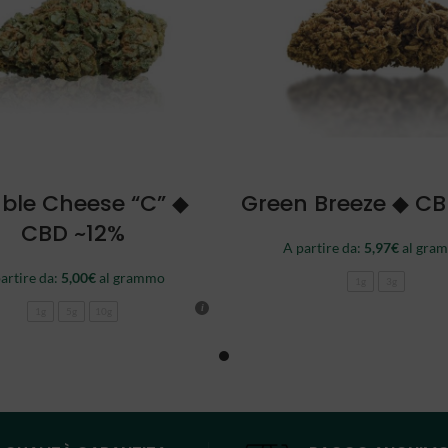
SCEGLI
SCEGLI
ble Cheese “C” ◆
Green Breeze ◆ C
CBD ~12%
A partire da:
5,97
€
al gra
artire da:
5,00
€
al grammo
1g
3g
1g
5g
10g