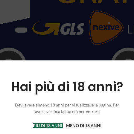
Hai più di 18 anni?
Devi avere almeno 18 anni per visualizzare la pagina. Per
favore verifica la tua età per entrare.
PIU DI 18 ANNI
MENO DI 18 ANNI