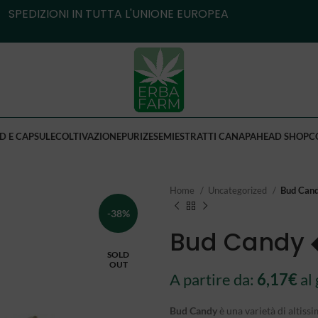
SPEDIZIONI IN TUTTA L'UNIONE EUROPEA
D E CAPSULE
COLTIVAZIONE
PURIZE
SEMI
ESTRATTI CANAPA
HEAD SHOP
C
Home
Uncategorized
Bud Can
-38%
Bud Candy 
SOLD
OUT
A partire da:
6,17
€
al
Bud Candy
è una varietà di altiss