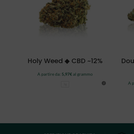
SCEGLI
Holy Weed ◆ CBD ~12%
Dou
A partire da:
5,97
€
al grammo
A p
3g