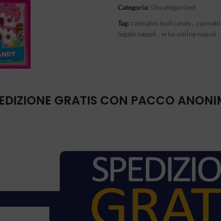
Categoria:
Uncategorized
Tag:
cannabis bud candy
,
cannabi
legale napoli
,
erba online napoli
,
EDIZIONE GRATIS CON PACCO ANON