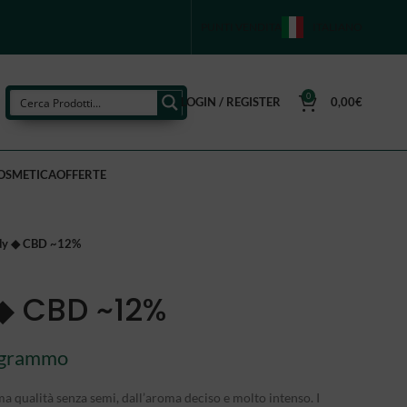
PUNTI VENDITA
ITALIANO
0
LOGIN / REGISTER
0,00
€
OSMETICA
OFFERTE
dy ◆ CBD ~12%
◆ CBD ~12%
 grammo
ima qualità senza semi, dall’aroma deciso e molto intenso. I