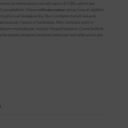
 manto di resina dolce con alti valori di CBD, ottimi per
di Cannabidiolo. Viene
coltivata indoor
senza l’uso di additivi
gricoltura all’avanguardia. Non contiene metalli pesanti,
e dannose per l’uomo e l’ambiente. Non contiene semi in
lezione manuale per evitare l’impollinazione. Come tutte le
anche queste vengono vendute intere per non alterare le sue
t