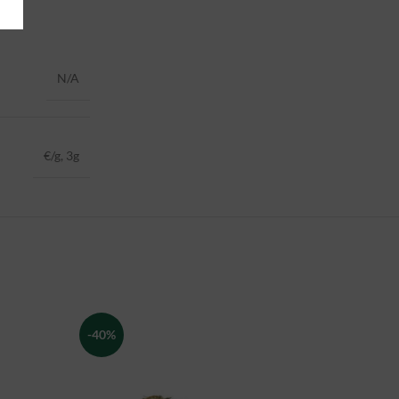
N/A
€/g, 3g
-40%