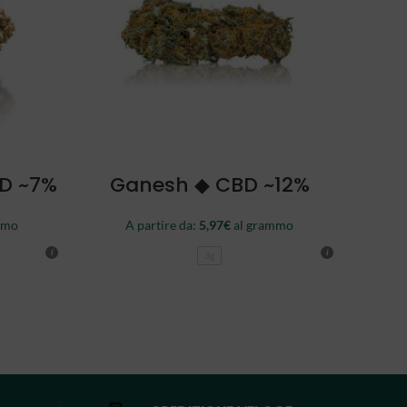
SCEGLI
BD ~7%
Ganesh ◆ CBD ~12%
mmo
A partire da:
5,97
€
al grammo
3g