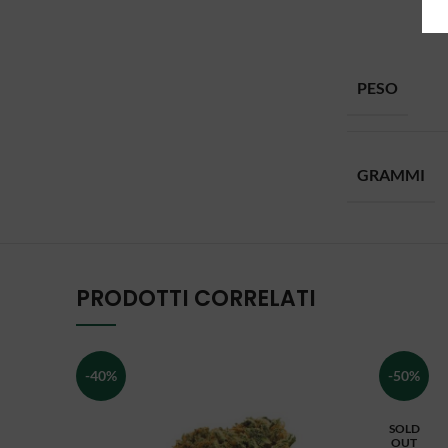
PESO
GRAMMI
PRODOTTI CORRELATI
-40%
-50%
SOLD
OUT