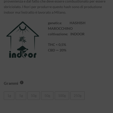
provenienza e dal fatto che deve essere combustionato per essere
sbriciolato. I fiori per produrre questo hash sono di produzione
indoor ma l’estratto è lavorato a Milano.
genetica: HASHISH
MAROCCHINO
coltivazione: INDOOR
THC < 0,5%
CBD ∽ 20%
Grammi
1g
5g
10g
50g
100g
250g