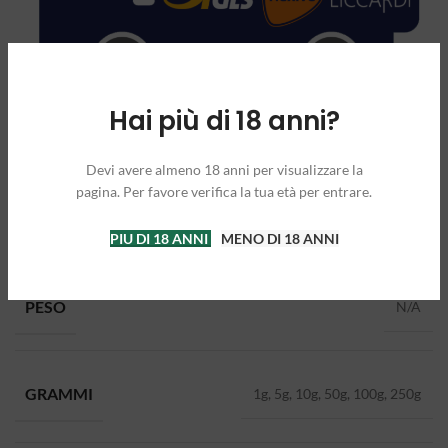
Hai più di 18 anni?
Devi avere almeno 18 anni per visualizzare la
pagina. Per favore verifica la tua età per entrare.
PIU DI 18 ANNI
MENO DI 18 ANNI
INFORMAZIONI AGGIUNTIVE
PESO
N/A
GRAMMI
1g, 5g, 10g, 50g, 100g, 250g