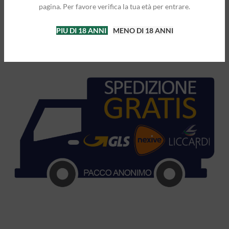
pagina. Per favore verifica la tua età per entrare.
SPEDIZIONE GRATIS CON PACCO
PIU DI 18 ANNI
MENO DI 18 ANNI
ANONIMO