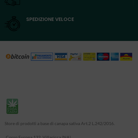
SPEDIZIONE VELOCE
Store di prodotti a base di canapa sativa Art.2 L.242/2016.
Corso Europa 132, Villaricca (NA)