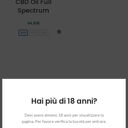
CBD Oil Full
Spectrum
44,90
€
10%
20%
30%
Hai più di 18 anni?
Devi avere almeno 18 anni per visualizzare la
pagina. Per favore verifica la tua età per entrare.