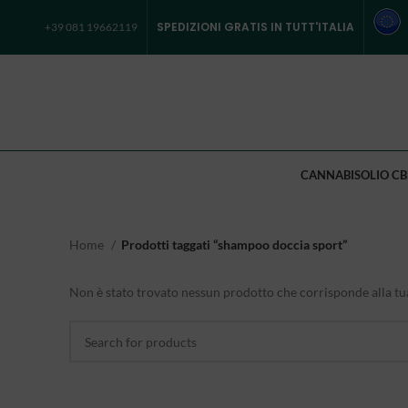
SPEDIZIONI GRATIS IN TUTT'ITALIA
+39 081 19662119
CANNABIS
OLIO CB
Home
Prodotti taggati “shampoo doccia sport”
Non è stato trovato nessun prodotto che corrisponde alla tua