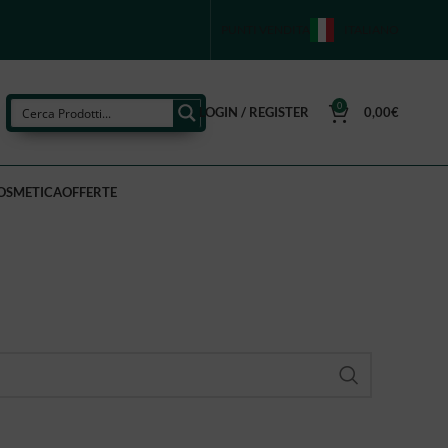
PUNTI VENDITA
ITALIANO
0
LOGIN / REGISTER
0,00
€
OSMETICA
OFFERTE