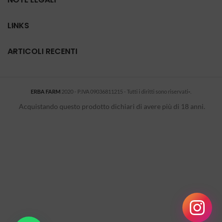
LINKS
ARTICOLI RECENTI
ERBA FARM
2020 - P.IVA 09036811215 - Tutti i diritti sono riservati
-
.
Acquistando questo prodotto dichiari di avere più di 18 anni.