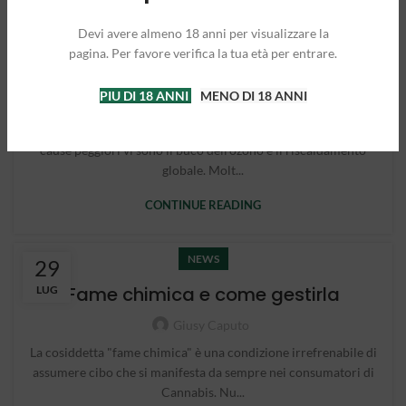
Devi avere almeno 18 anni per visualizzare la
NEWS
pagina. Per favore verifica la tua età per entrare.
La Canapa come carburante
PIU DI 18 ANNI
MENO DI 18 ANNI
Giusy Caputo
Come ben sappiamo, il nostro ecosistema è a rischio e le tra
cause peggiori vi sono il buco dell'ozono e il riscaldamento
globale. Molt...
CONTINUE READING
NEWS
29
Fame chimica e come gestirla
LUG
Giusy Caputo
La cosiddetta "fame chimica" è una condizione irrefrenabile di
assumere cibo che si manifesta da sempre nei consumatori di
Cannabis. Nu...