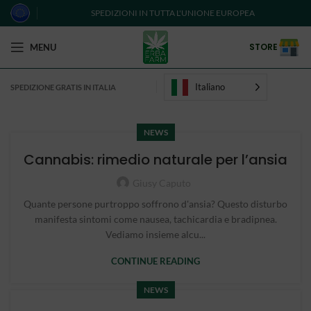
SPEDIZIONI IN TUTTA L'UNIONE EUROPEA
STORE
MENU
Italiano
SPEDIZIONE GRATIS IN ITALIA
NEWS
Cannabis: rimedio naturale per l’ansia
Giusy Caputo
Quante persone purtroppo soffrono d'ansia? Questo disturbo
manifesta sintomi come nausea, tachicardia e bradipnea.
Vediamo insieme alcu...
CONTINUE READING
NEWS