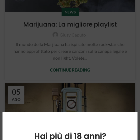
NEWS
Marijuana: La migliore playlist
Giusy Caputo
Il mondo della Marjiuana ha ispirato molte rock-star che
hanno approfittato per creare canzoni sulla canapa legale e
non light. Volete...
CONTINUE READING
05
AGO
Hai più di 18 anni?