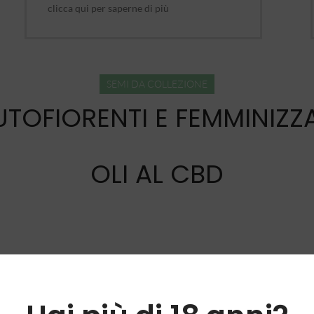
clicca qui per saperne di più
SEMI DA COLLEZIONE
UTOFIORENTI E FEMMINIZZA
OLI AL CBD
o, CBD Shop online prodotti e alimenti alla canapa legale Cesenatico. Sco
 nostro CBD shop Cesenatico vende online ed nella sua sede di Villaricca p