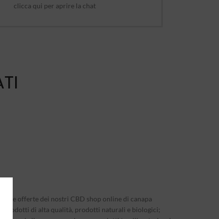
clicca qui per aprire la chat
TI
pri le offerte dei nostri CBD shop online di canapa
rodotti di alta qualità, prodotti naturali e biologici;