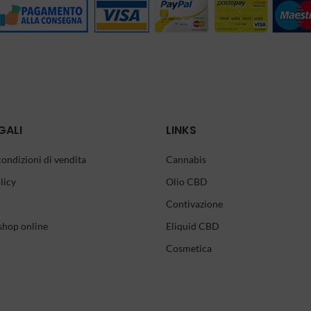
GALI
LINKS
condizioni di vendita
Cannabis
licy
Olio CBD
Contivazione
shop online
Eliquid CBD
Cosmetica