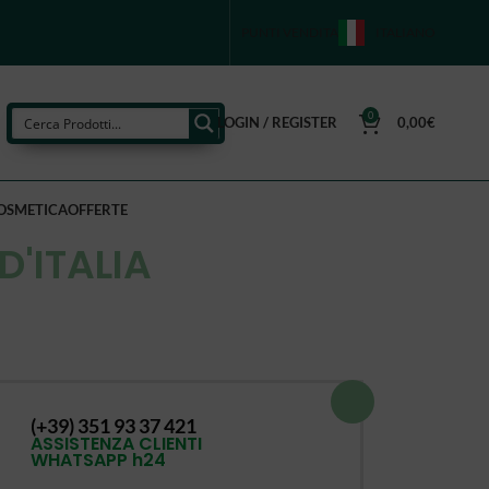
PUNTI VENDITA
ITALIANO
0
LOGIN / REGISTER
0,00
€
OSMETICA
OFFERTE
D'ITALIA
(+39) 351 93 37 421
ASSISTENZA CLIENTI
WHATSAPP h24