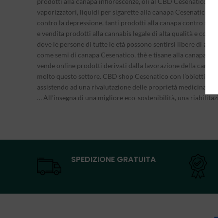
prodotti alla canapa infiorescenze, oli al CBD Cesenatico, int
vaporizzatori, liquidi per sigarette alla canapa Cesenatico e-
contro la depressione, tanti prodotti alla canapa contro stre
e vendita prodotti alla cannabis legale di alta qualità e co
dove le persone di tutte le età possono sentirsi libere di acqu
come semi di canapa Cesenatico, thè e tisane alla canapa, 
vende online prodotti derivati dalla lavorazione della cannab
molto questo settore. CBD shop Cesenatico con l’obiettivo di p
assistendo ad una rivalutazione delle proprietà medicinali e a
… All’insegna di una migliore eco-sostenibilità, una riabilita
SPEDIZIONE GRATUITA