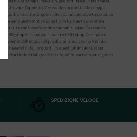
 cosmesi alla canapa, make-up, prodotti tessili, veterinaria,
 per ritrovare l’appetito, Cesenatico prodotti alla canapa
nefici contro malattie degenerative. Cannabis shop Cesenatico
 legge e per questo motivo Erba Farm ha aperto uno store
c. La nostra azienda vende online cannabis legale Cesenatico
line CBD shop Cesenatico. Il nostro CBD shop Cesenatico
 all’avvento dell’epoca del proibizionismo, che ha frenato
 benefici di tali prodotti. In questi ultimi anni, si sta
ettori industriali quali: tessile, edile, cartario, energetico
O
SPEDIZIONE VELOCE