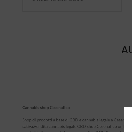
A
Cannabis shop Cesenatico
Shop di prodotti a base di CBD e cannabis legale a Cesenatic
sativa.Vendita cannabis legale CBD shop Cesenatico online. Il