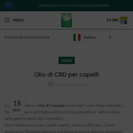
SPEDIZIONI IN TUTTA L'UNIONE EUROPEA
STORE
MENU
Italiano
SPEDIZIONE GRATIS IN ITALIA
NEWS
Olio di CBD per capelli
Author Erbafarm
18
Come sappiamo, l’
olio di Canapa
è noto per i suoi diversi benefici,
NOV
tanto da essere utilizzato come un principio attivo nelle creme,
detergenti e tanti altri cosmetici.
Ma è ideale anche per capelli spenti, secchi e sfibrati… Come
applicarlo? Bastano davvero pochissime gocce dopo lo shampoo