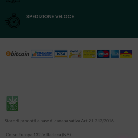
SPEDIZIONE VELOCE
Store di prodotti a base di canapa sativa Art.2 L.242/2016.
Corso Europa 132, Villaricca (NA)