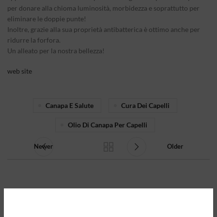
per donare alla chioma luminosità, morbidezza e soprattutto per
eliminare le doppie punte!
Inoltre, grazie alla sua proprietà antibatterica è ottimo anche per
ridurre la forfora.
Un alleato per la nostra bellezza!
web site
Canapa E Salute
Cura Dei Capelli
Olio Di Canapa Per Capelli
Newer
Older