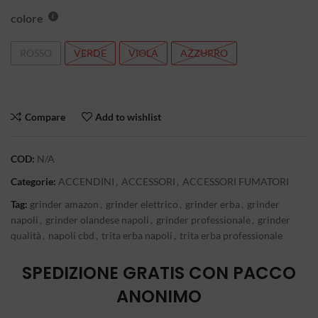
colore
ROSSO
VERDE
VIOLA
AZZURRO
Compare
Add to wishlist
COD:
N/A
Categorie:
ACCENDINI
,
ACCESSORI
,
ACCESSORI FUMATORI
Tag:
grinder amazon
,
grinder elettrico
,
grinder erba
,
grinder
napoli
,
grinder olandese napoli
,
grinder professionale
,
grinder
qualità
,
napoli cbd
,
trita erba napoli
,
trita erba professionale
SPEDIZIONE GRATIS CON PACCO
ANONIMO