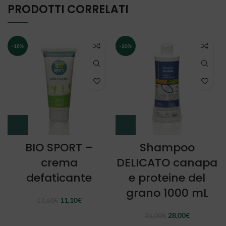
PRODOTTI CORRELATI
-18%
-20%
BIO SPORT –
Shampoo
crema
DELICATO canapa
defaticante
e proteine del
grano 1000 mL
Il
Il
11,10
€
13,60
€
prezzo
prezzo
Il
Il
28,00
€
35,00
€
originale
attuale
prezzo
prezzo