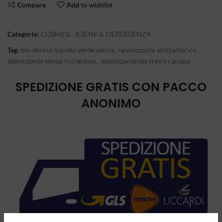
Compare
Add to wishlist
Categorie:
COSMESI
,
IGIENE & DETERGENZA
Tag:
bio dermo liquido verde sativa
,
igienizzante antibatterico
,
igienizzante senza risciacquo
,
igienizzante tea tree e canapa
SPEDIZIONE GRATIS CON PACCO
ANONIMO