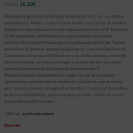
Il
Il
16,50
€
18,50
€
prezzo
prezzo
originale
attuale
Detergente igienizzante delicato, totalmente naturale, con effetto
era:
è:
antibatterico. Adatto a tutto il corpo ed alle parti intime di adulti e
18,50€.
16,50€.
bambini in alternativa ai normali bagnoschiuma. Gli oli di Tea tree e
di Salvia presenti nella formula svolgono un’efficace azione
antimicrobica ed antinfiammatoria coadiuvante anche per l’igiene
quotidiana di gestanti, anziani, lungodegenti, neonati e bambini. La
Camomilla, la Canapa e l’Aloe donano un effetto lenitivo, idratante
ed antiossidante, aiutano a proteggere la naturale barriera della
pelle ed a prevenire la secchezza di cute e mucose. Il
Biodermoliquido Antibatterico è suggerito, per la sua azione
igienizzante e antimicrobica, anche per l’utilizzo in case di riposo,
asili, palestre, piscine, spiagge ed ambulatori. La poca schiumosità e
la dermocompatibilità rendono questo prodotto adatto ad un uso
frequente su tutto il corpo.
1000 mL
scarica brochure
Esaurito