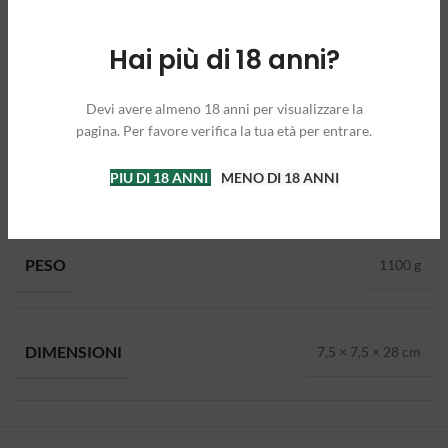
Hai più di 18 anni?
Devi avere almeno 18 anni per visualizzare la
pagina. Per favore verifica la tua età per entrare.
PIU DI 18 ANNI
MENO DI 18 ANNI
INFORMAZIONI AGGIUNTIVE
PESO
1100 g
DIMENSIONI
7,5 × 7,5 × 28 cm