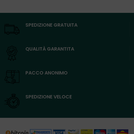
era:
è:
originale
attuale
13,60€.
11,10€.
era:
è:
35,00€.
28,00€.
SPEDIZIONE GRATUITA
QUALITÀ GARANTITA
PACCO ANONIMO
SPEDIZIONE VELOCE