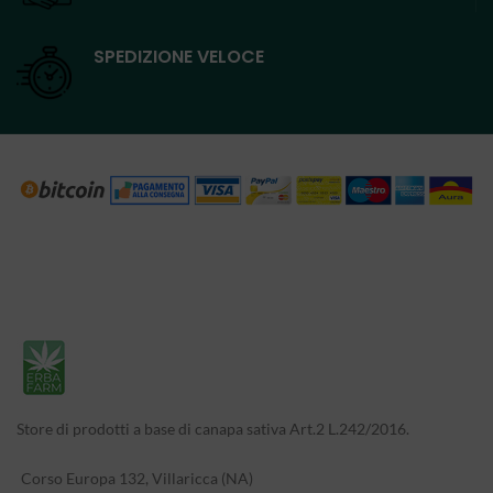
SPEDIZIONE VELOCE
Store di prodotti a base di canapa sativa Art.2 L.242/2016.
Corso Europa 132, Villaricca (NA)