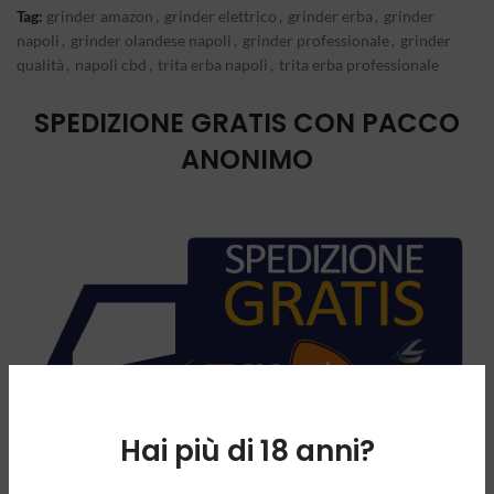
Tag:
grinder amazon
,
grinder elettrico
,
grinder erba
,
grinder
napoli
,
grinder olandese napoli
,
grinder professionale
,
grinder
qualità
,
napoli cbd
,
trita erba napoli
,
trita erba professionale
SPEDIZIONE GRATIS CON PACCO
ANONIMO
Hai più di 18 anni?