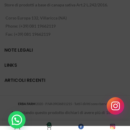
Store di prodotti a base di canapa sativa Art.2 L.242/2016.
Corso Europa 132, Villaricca (NA)
Phone: (+39) 081 19662119
Fax: (+39) 081 19662119
NOTE LEGALI
LINKS
ARTICOLI RECENTI
ERBA FARM
2020 - P.IVA 09036811215 - Tutti i diritti sono riservati
-
.
Acquistando questo prodotto dichiari di avere più di 18 anni.
0