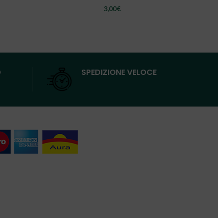
zo
3,00
€
ale
0€.
O
SPEDIZIONE VELOCE