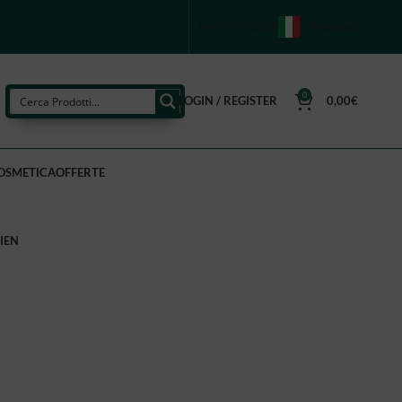
PUNTI VENDITA
ITALIANO
0
LOGIN / REGISTER
0,00
€
OSMETICA
OFFERTE
IEN