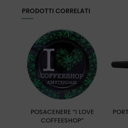
PRODOTTI CORRELATI
AGGIUNGI AL CARRELLO
POSACENERE “I LOVE
PORT
COFFEESHOP”