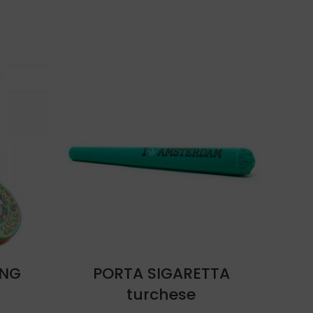
O
AGGIUNGI AL CARRELLO
ING
PORTA SIGARETTA
POS
turchese