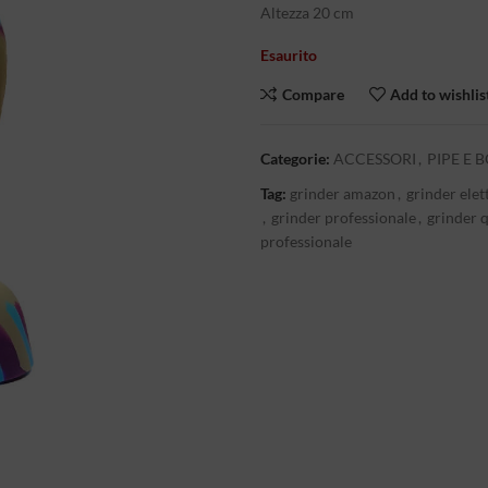
Altezza 20 cm
era:
è:
28,00€.
21,00€
Esaurito
Compare
Add to wishlis
Categorie:
ACCESSORI
,
PIPE E 
Tag:
grinder amazon
,
grinder elet
,
grinder professionale
,
grinder q
professionale