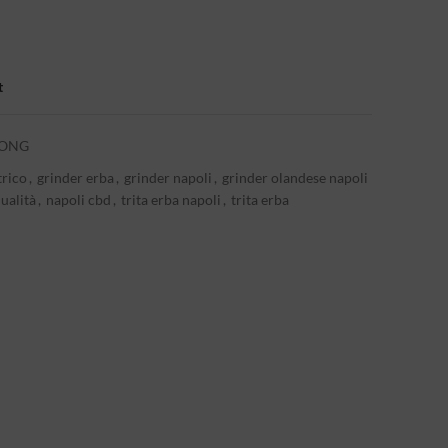
.
t
BONG
trico
,
grinder erba
,
grinder napoli
,
grinder olandese napoli
ualità
,
napoli cbd
,
trita erba napoli
,
trita erba