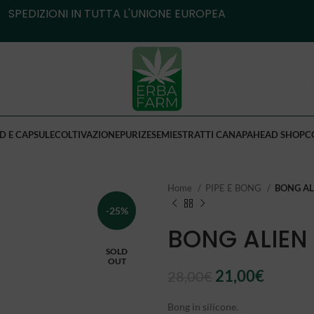
SPEDIZIONI IN TUTTA L'UNIONE EUROPEA
D E CAPSULE
COLTIVAZIONE
PURIZE
SEMI
ESTRATTI CANAPA
HEAD SHOP
C
Home
PIPE E BONG
BONG AL
-25%
BONG ALIEN
SOLD
OUT
Il
Il
21,00
€
28,00
€
prezzo
prezzo
Bong in silicone.
originale
attuale