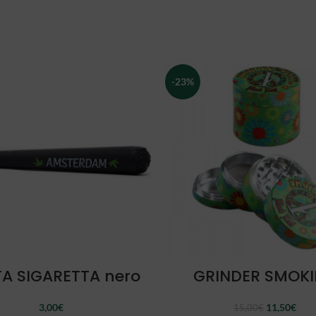
-23%
AGGIUNGI AL CARRELLO
AGGIUNGI AL CARRELL
A SIGARETTA nero
GRINDER SMOK
Il
Il
3,00
€
11,50
€
15,00
€