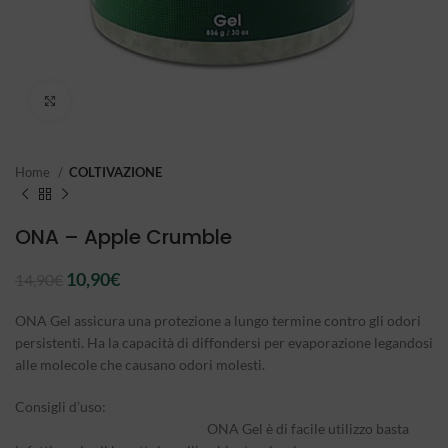
Click to enlarge
Home
COLTIVAZIONE
ONA – Apple Crumble
Il
Il
10,90
€
14,90
€
prezzo
prezzo
originale
attuale
ONA Gel assicura una protezione a lungo termine contro gli odori
era:
è:
persistenti. Ha la capacità di diffondersi per evaporazione legandosi
14,90€.
10,90€.
alle molecole che causano odori molesti.
Consigli d’uso:
ONA Gel è di facile utilizzo basta