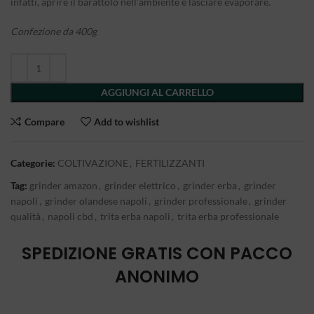
infatti, aprire il barattolo nell’ambiente e lasciare evaporare.
Confezione da 400g
AGGIUNGI AL CARRELLO
Compare
Add to wishlist
Categorie:
COLTIVAZIONE
,
FERTILIZZANTI
Tag:
grinder amazon
,
grinder elettrico
,
grinder erba
,
grinder
napoli
,
grinder olandese napoli
,
grinder professionale
,
grinder
qualità
,
napoli cbd
,
trita erba napoli
,
trita erba professionale
SPEDIZIONE GRATIS CON PACCO
ANONIMO