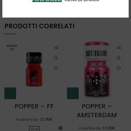
PRODOTTI CORRELATI
SOLD O
UT
POPPER – FF
POPPER –
AMSTERDAM
A partire da:
11,90
€
A partire da:
11,90
€
10 ml