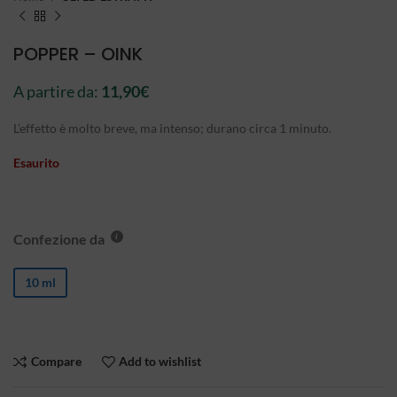
POPPER – OINK
A partire da:
11,90
€
L’effetto è molto breve, ma intenso; durano circa 1 minuto.
Esaurito
Confezione da
10 ml
Compare
Add to wishlist