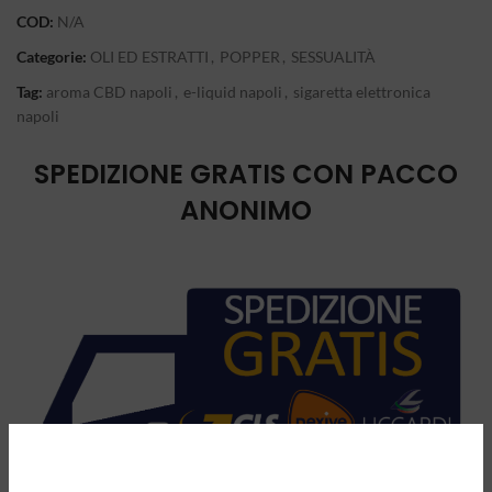
COD:
N/A
Categorie:
OLI ED ESTRATTI
,
POPPER
,
SESSUALITÀ
Tag:
aroma CBD napoli
,
e-liquid napoli
,
sigaretta elettronica
napoli
SPEDIZIONE GRATIS CON PACCO
ANONIMO