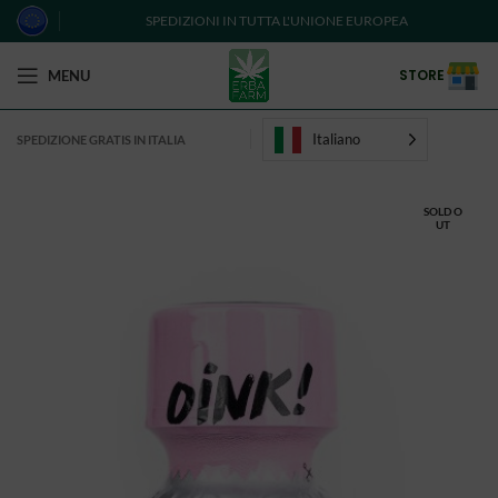
SPEDIZIONI IN TUTTA L'UNIONE EUROPEA
STORE
MENU
Italiano
SPEDIZIONE GRATIS IN ITALIA
SOLD O
UT