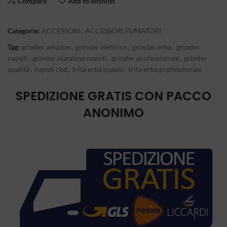
Compare
Add to wishlist
Categorie:
ACCESSORI
,
ACCESSORI FUMATORI
Tag:
grinder amazon
,
grinder elettrico
,
grinder erba
,
grinder
napoli
,
grinder olandese napoli
,
grinder professionale
,
grinder
qualità
,
napoli cbd
,
trita erba napoli
,
trita erba professionale
SPEDIZIONE GRATIS CON PACCO
ANONIMO