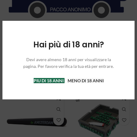
Hai più di 18 anni?
Devi avere almeno 18 anni per visualizzare la
pagina. Per favore verifica la tua età per entrare.
PRODOTTI CORRELATI
PIU DI 18 ANNI
MENO DI 18 ANNI
SOLD O
UT