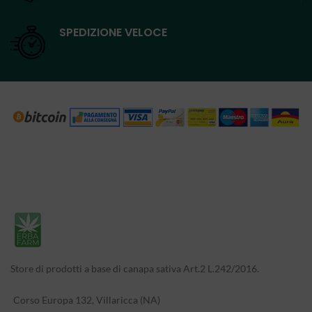
SPEDIZIONE VELOCE
Store di prodotti a base di canapa sativa Art.2 L.242/2016.
Corso Europa 132, Villaricca (NA)