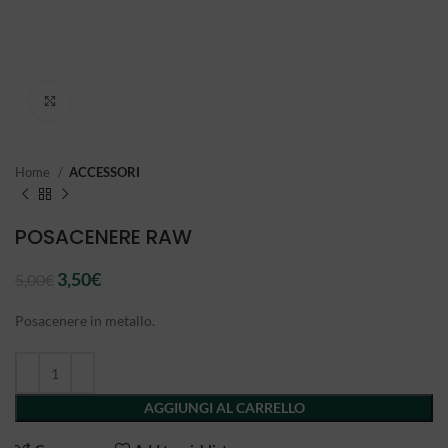
Click to enlarge
Home
ACCESSORI
POSACENERE RAW
Il
Il
3,50
€
5,00
€
prezzo
prezzo
originale
attuale
Posacenere in metallo.
era:
è:
5,00€.
3,50€.
AGGIUNGI AL CARRELLO