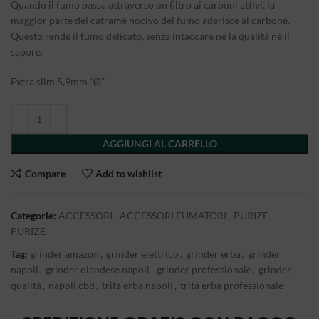
Quando il fumo passa attraverso un filtro ai carboni attivi, la
maggior parte del catrame nocivo del fumo aderisce al carbone.
Questo rende il fumo delicato, senza intaccare né la qualità né il
sapore.
Extra slim 5,9mm “Ø”
AGGIUNGI AL CARRELLO
Compare
Add to wishlist
Categorie:
ACCESSORI
,
ACCESSORI FUMATORI
,
PURIZE
,
PURIZE
Tag:
grinder amazon
,
grinder elettrico
,
grinder erba
,
grinder
napoli
,
grinder olandese napoli
,
grinder professionale
,
grinder
qualità
,
napoli cbd
,
trita erba napoli
,
trita erba professionale