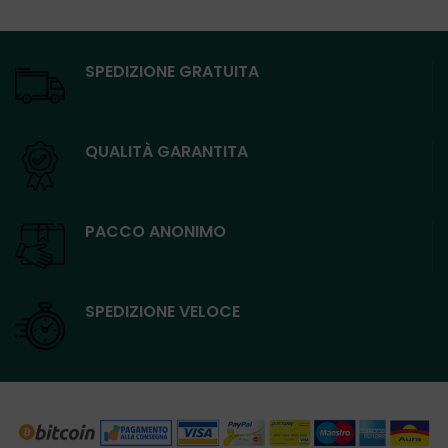
originale
attuale
originale
attuale
era:
è:
era:
è:
10,00€.
6,50€.
30,00€.
23,00€.
SPEDIZIONE GRATUITA
QUALITÀ GARANTITA
PACCO ANONIMO
SPEDIZIONE VELOCE