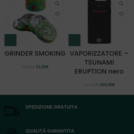
GRINDER SMOKING
VAPORIZZATORE –
TSUNAMI
Il
Il
11,50
€
15,00
€
ERUPTION nero
prezzo
prezzo
originale
attuale
era:
è:
Il
Il
104,90
€
144,90
€
15,00€.
11,50€.
prezzo
prezzo
originale
attuale
era:
è:
144,90€.
104,90€.
SPEDIZIONE GRATUITA
QUALITÀ GARANTITA