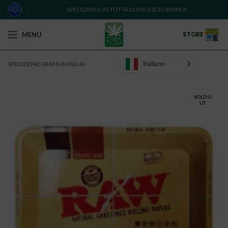
SPEDIZIONI IN TUTTA L'UNIONE EUROPEA
STORE
MENU
Italiano
SPEDIZIONE GRATIS IN ITALIA
SOLD O
UT