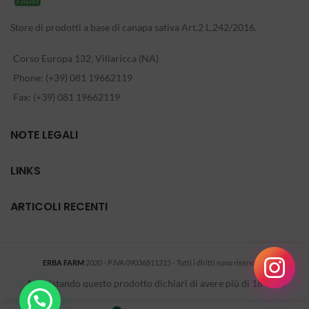
Store di prodotti a base di canapa sativa Art.2 L.242/2016.
Corso Europa 132, Villaricca (NA)
Phone: (+39) 081 19662119
Fax: (+39) 081 19662119
NOTE LEGALI
LINKS
ARTICOLI RECENTI
ERBA FARM
2020 - P.IVA 09036811215 - Tutti i diritti sono riservati
-
.
Acquistando questo prodotto dichiari di avere più di 18 anni.