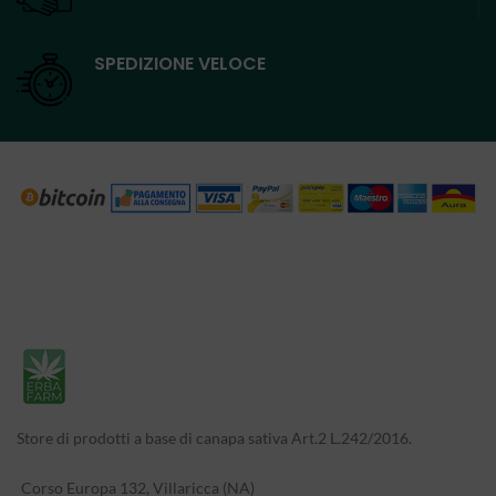
SPEDIZIONE VELOCE
Store di prodotti a base di canapa sativa Art.2 L.242/2016.
Corso Europa 132, Villaricca (NA)