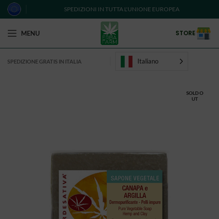
SPEDIZIONI IN TUTTA L'UNIONE EUROPEA
STORE
MENU
Italiano
SPEDIZIONE GRATIS IN ITALIA
SOLD O
UT