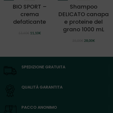
BIO SPORT –
Shampoo
crema
DELICATO canapa
defaticante
e proteine del
grano 1000 mL
Il
Il
11,10
€
13,60
€
prezzo
prezzo
Il
Il
28,00
€
35,00
€
originale
attuale
prezzo
prezzo
era:
è:
originale
attuale
13,60€.
11,10€.
era:
è:
35,00€.
28,00€.
SPEDIZIONE GRATUITA
QUALITÀ GARANTITA
PACCO ANONIMO