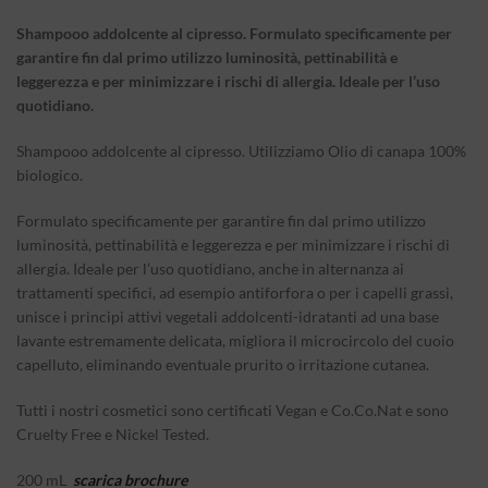
Shampooo addolcente al cipresso. Formulato specificamente per
garantire fin dal primo utilizzo luminosità, pettinabilità e
leggerezza e per minimizzare i rischi di allergia. Ideale per l’uso
quotidiano.
Shampooo addolcente al cipresso. Utilizziamo Olio di canapa 100%
biologico.
Formulato specificamente per garantire fin dal primo utilizzo
luminosità, pettinabilità e leggerezza e per minimizzare i rischi di
allergia. Ideale per l’uso quotidiano, anche in alternanza ai
trattamenti specifici, ad esempio antiforfora o per i capelli grassi,
unisce i principi attivi vegetali addolcenti-idratanti ad una base
lavante estremamente delicata, migliora il microcircolo del cuoio
capelluto, eliminando eventuale prurito o irritazione cutanea.
Tutti i nostri cosmetici sono certificati Vegan e Co.Co.Nat e sono
Cruelty Free e Nickel Tested.
200 mL
scarica brochure