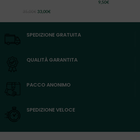
9,50
€
Il
Il
33,00
€
35,00
€
prezzo
prezzo
originale
attuale
era:
è:
35,00€.
33,00€.
SPEDIZIONE GRATUITA
QUALITÀ GARANTITA
PACCO ANONIMO
SPEDIZIONE VELOCE