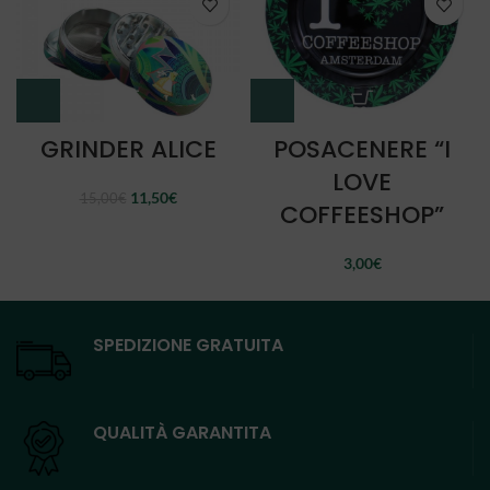
GRINDER ALICE
POSACENERE “I
LOVE
Il
Il
11,50
€
15,00
€
COFFEESHOP”
prezzo
prezzo
originale
attuale
era:
è:
3,00
€
15,00€.
11,50€.
SPEDIZIONE GRATUITA
QUALITÀ GARANTITA