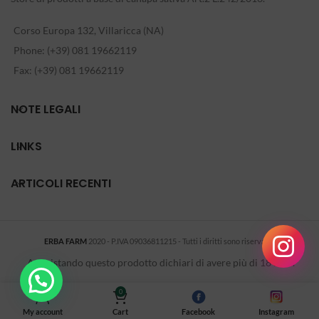
Corso Europa 132, Villaricca (NA)
Phone: (+39) 081 19662119
Fax: (+39) 081 19662119
NOTE LEGALI
LINKS
ARTICOLI RECENTI
ERBA FARM
2020 - P.IVA 09036811215 - Tutti i diritti sono riservati
-
.
Acquistando questo prodotto dichiari di avere più di 18 anni.
0
My account
Cart
Facebook
Instagram