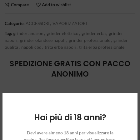
Compare
Add to wishlist
Categorie:
ACCESSORI
,
VAPORIZZATORI
Tag:
grinder amazon
,
grinder elettrico
,
grinder erba
,
grinder
napoli
,
grinder olandese napoli
,
grinder professionale
,
grinder
qualità
,
napoli cbd
,
trita erba napoli
,
trita erba professionale
SPEDIZIONE GRATIS CON PACCO
ANONIMO
Hai più di 18 anni?
Devi avere almeno 18 anni per visualizzare la
pagina. Per favore verifica la tua età per entrare.