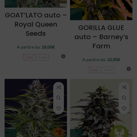
GOAT’LATO auto –
Royal Queen
GORILLA GLUE
Seeds
auto – Barney’s
Farm
A partire da:
28,00
€
3 semi
5 semi
A partire da:
32,00
€
3 semi
5 semi