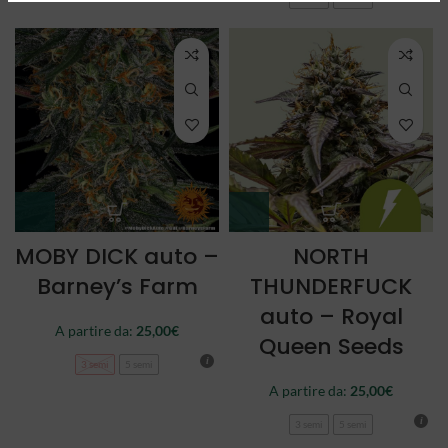
MOBY DICK auto –
NORTH
Barney’s Farm
THUNDERFUCK
auto – Royal
A partire da:
25,00
€
Queen Seeds
3 semi
5 semi
A partire da:
25,00
€
3 semi
5 semi