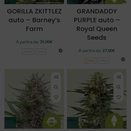
GORILLA ZKITTLEZ
GRANDADDY
auto – Barney’s
PURPLE auto –
Farm
Royal Queen
Seeds
A partire da:
35,00
€
A partire da:
27,00
€
3 semi
5 semi
3 semi
5 semi