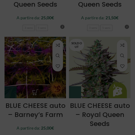
Queen Seeds
Queen Seeds
A partire da:
25,00
€
A partire da:
21,50
€
3 semi
5 semi
3 semi
5 semi
SOLD O
UT
BLUE CHEESE auto
BLUE CHEESE auto
– Barney’s Farm
– Royal Queen
Seeds
A partire da:
25,00
€