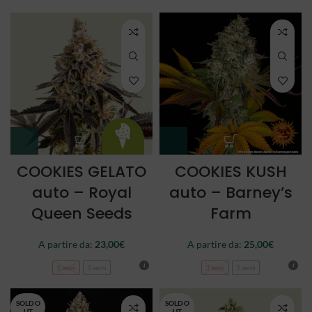
COOKIES GELATO
COOKIES KUSH
auto – Royal
auto – Barney’s
Queen Seeds
Farm
A partire da:
23,00
€
A partire da:
25,00
€
3 semi
5 semi
3 semi
5 semi
SOLD O
SOLD O
UT
UT