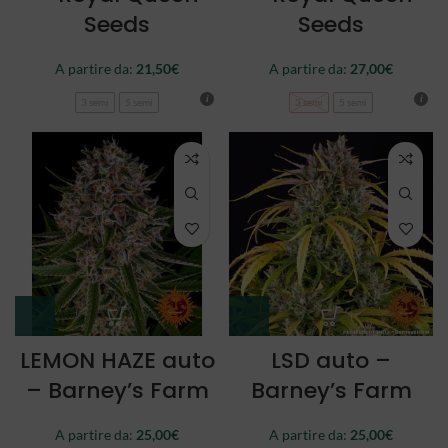
Seeds
Seeds
A partire da:
21,50
€
A partire da:
27,00
€
3 semi
5 semi
3 semi
5 semi
LEMON HAZE auto
LSD auto –
– Barney’s Farm
Barney’s Farm
A partire da:
25,00
€
A partire da:
25,00
€