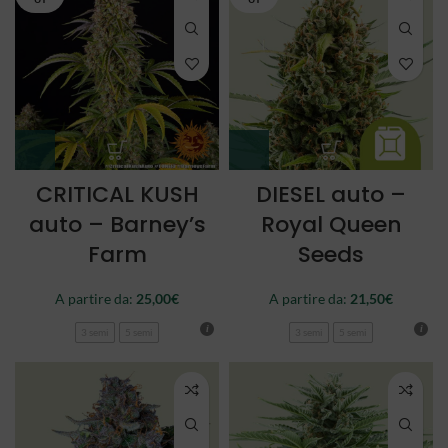
CRITICAL KUSH
DIESEL auto –
auto – Barney’s
Royal Queen
Farm
Seeds
A partire da:
25,00
€
A partire da:
21,50
€
3 semi
5 semi
3 semi
5 semi