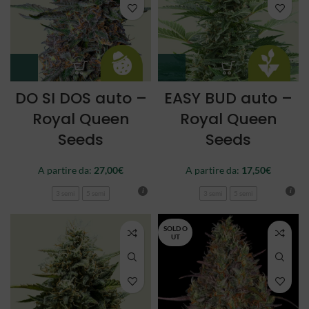
DO SI DOS auto –
EASY BUD auto –
Royal Queen
Royal Queen
Seeds
Seeds
A partire da:
27,00
€
A partire da:
17,50
€
3 semi
5 semi
3 semi
5 semi
SOLD O
UT