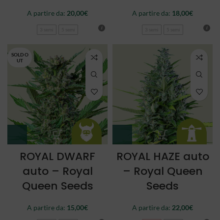
A partire da:
20,00
€
A partire da:
18,00
€
3 semi
5 semi
3 semi
5 semi
SOLD O
UT
ROYAL DWARF
ROYAL HAZE auto
auto – Royal
– Royal Queen
Queen Seeds
Seeds
A partire da:
15,00
€
A partire da:
22,00
€