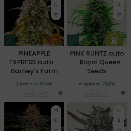
PINEAPPLE
PINK RUNTZ auto
EXPRESS auto –
– Royal Queen
Barney’s Farm
Seeds
A partire da:
25,00
€
A partire da:
25,00
€
3 semi
5 semi
3 semi
5 semi