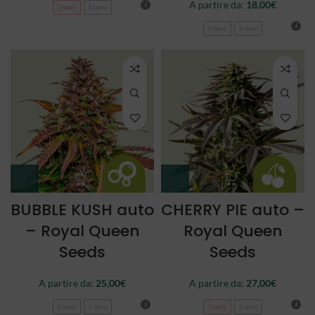
A partire da:
18,00
€
3 semi
5 semi
3 semi
5 semi
BUBBLE KUSH auto
CHERRY PIE auto –
– Royal Queen
Royal Queen
Seeds
Seeds
A partire da:
25,00
€
A partire da:
27,00
€
3 semi
5 semi
3 semi
5 semi