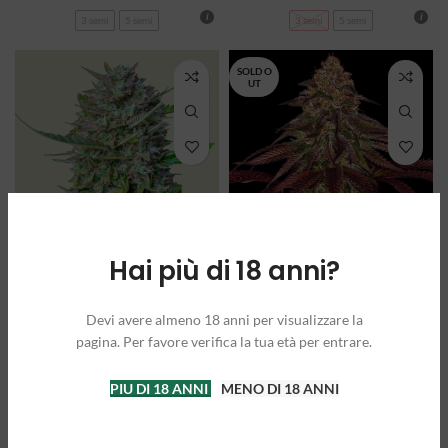
3 semi
5 semi
3 semi
5 semi
SOLD O
UT
Hai più di 18 anni?
MIMOSA auto –
MIMOSA X
Royal Queen
ORANGE PUNCH
Devi avere almeno 18 anni per visualizzare la
Seeds
auto – Barney’s
pagina. Per favore verifica la tua età per entrare.
Farm
A partire da:
27,00
€
PIU DI 18 ANNI
MENO DI 18 ANNI
A partire da:
25,00
€
3 semi
5 semi
3 semi
5 semi