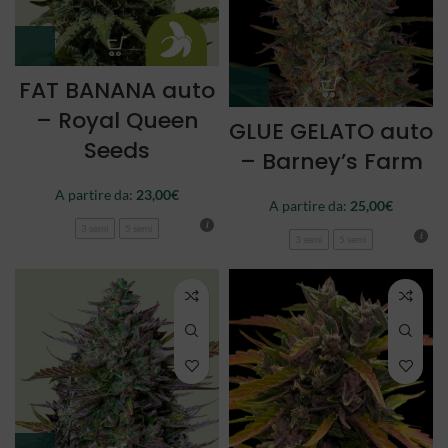
FAT BANANA auto
– Royal Queen
GLUE GELATO auto
Seeds
– Barney’s Farm
A partire da:
23,00
€
A partire da:
25,00
€
3 semi
5 semi
3 semi
5 semi