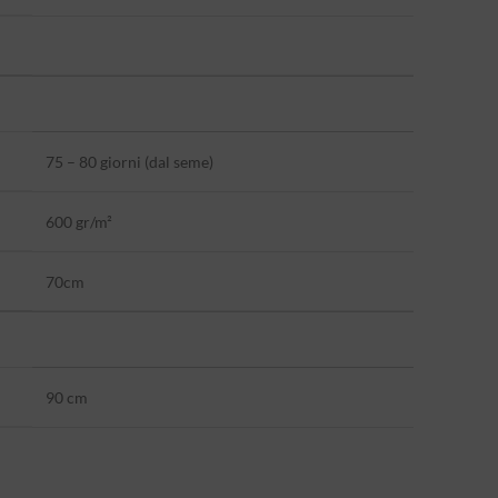
75 – 80 giorni (dal seme)
600 gr/m²
70cm
90 cm