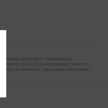
t
NEY'S FARM AUTOFIORENTI
,
DINAFEM SEEDS
TOFIORENTI
,
PLANT OF LIFE AUTOFIORENTI
,
PLANT OF
ET SEEDS AUTOFIORENTI
,
VISION SEEDS AUTOFIORENTI