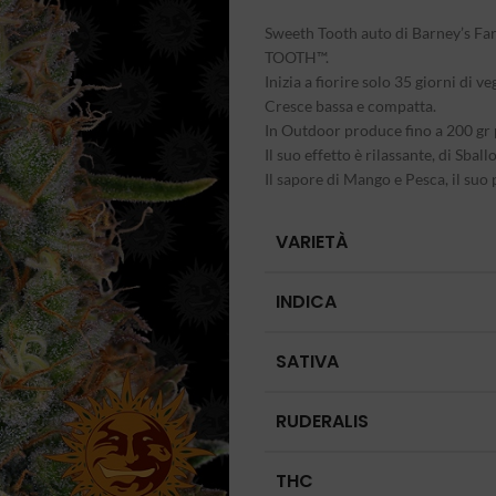
Sweeth Tooth auto di Barney’s Far
TOOTH™.
Inizia a fiorire solo 35 giorni di ve
Cresce bassa e compatta.
In Outdoor produce fino a 200 gr 
Il suo effetto è rilassante, di Sba
Il sapore di Mango e Pesca, il suo
VARIETÀ
INDICA
SATIVA
RUDERALIS
THC