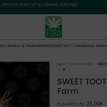
SPEDIZIONI IN TUTTA L'UNIONE EUROPEA
D E CAPSULE
COLTIVAZIONE
PURIZE
SEMI
ESTRATTI CANAPA
HEAD SHOP
C
Home
AUTOFIORENTI
SWEET 
SWEET TOOTH
Farm
A partire da:
25,00
€