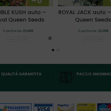
SCEGLI
SCEGLI
BLE KUSH auto –
ROYAL JACK auto –
yal Queen Seeds
Queen Seeds
A partire da:
25,00
€
A partire da:
25,00
€
3 semi
5 semi
3 semi
5 semi
QUALITÀ GARANTITA
PACCO ANONIM