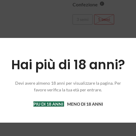
Confezione
3 semi
5 semi
Compare
Add to wishlis
Hai più di 18 anni?
COD:
N/A
Categorie:
AUTOFIORENTI
,
BAR
FEMMINIZZATI
,
FAST BUDS AU
Devi avere almeno 18 anni per visualizzare la pagina. Per
LIFE FEMMINIZZATI
,
SEMI
,
SWE
favore verifica la tua età per entrare.
PIU DI 18 ANNI
MENO DI 18 ANNI
INFORMAZIONI AGGIUNTIVE