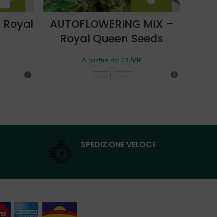
SCEGLI
 Royal
AUTOFLOWERING MIX –
ROY
Royal Queen Seeds
R
A partire da:
21,50
€
3 semi
5 semi
O
SPEDIZIONE VELOCE