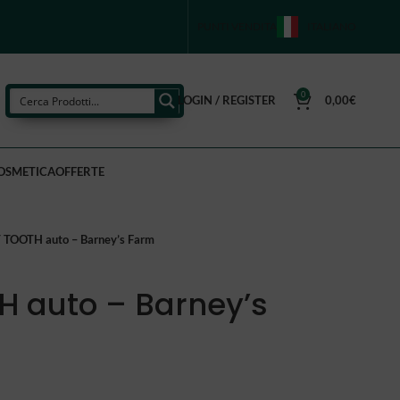
PUNTI VENDITA
ITALIANO
0
LOGIN / REGISTER
0,00
€
OSMETICA
OFFERTE
TOOTH auto – Barney’s Farm
 auto – Barney’s