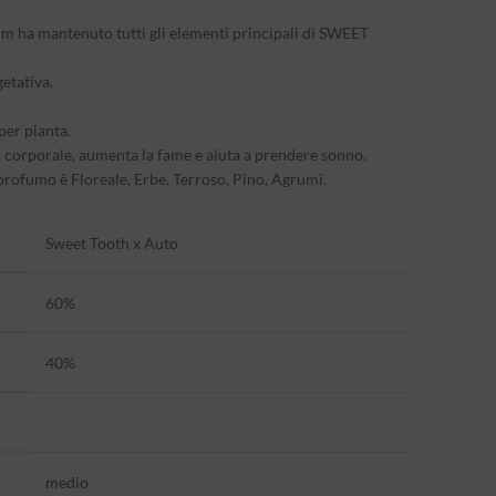
m ha mantenuto tutti gli elementi principali di SWEET
getativa.
per pianta.
llo corporale, aumenta la fame e aiuta a prendere sonno.
 profumo è Floreale, Erbe, Terroso, Pino, Agrumi.
Sweet Tooth x Auto
60%
40%
medio