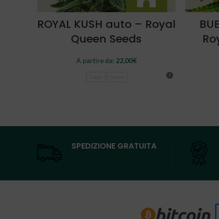
SCEGLI
ROYAL KUSH auto – Royal
BUB
Queen Seeds
Ro
A partire da:
22,00
€
3 semi
5 semi
SPEDIZIONE GRATUITA