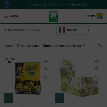
SPEDIZIONI IN TUTTA L'UNIONE EUROPEA
STORE
MENU
Italiano
SPEDIZIONE GRATIS IN ITALIA
Home
Prodotti taggati “alimentari canapa erba farm”
SOLD O
UT