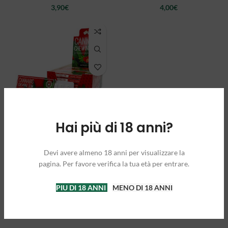
3,90
€
4,00
€
Hai più di 18 anni?
CANNABIS
CHEWING GUM –
Devi avere almeno 18 anni per visualizzare la
Strawberry Haze
pagina. Per favore verifica la tua età per entrare.
3,90
€
PIU DI 18 ANNI
MENO DI 18 ANNI