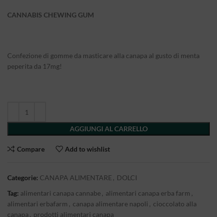
CANNABIS CHEWING GUM
Confezione di gomme da masticare alla canapa al gusto di menta
peperita da 17mg!
AGGIUNGI AL CARRELLO
Compare
Add to wishlist
Categorie:
CANAPA ALIMENTARE
,
DOLCI
Tag:
alimentari canapa cannabe
,
alimentari canapa erba farm
,
alimentari erbafarm
,
canapa alimentare napoli
,
cioccolato alla
canapa
,
prodotti alimentari canapa