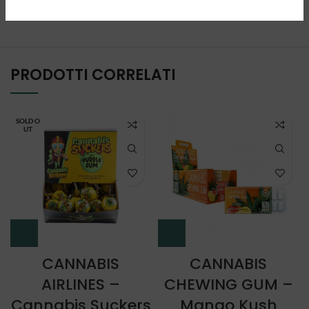
PRODOTTI CORRELATI
SOLD O
UT
CANNABIS
CANNABIS
AIRLINES –
CHEWING GUM –
Cannabis Suckers
Mango Kush