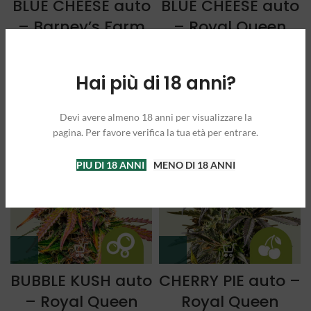
BLUE CHEESE auto
BLUE CHEESE auto
– Barney’s Farm
– Royal Queen
Seeds
A partire da:
25,00
€
Hai più di 18 anni?
A partire da:
18,00
€
3 semi
5 semi
3 semi
5 semi
Devi avere almeno 18 anni per visualizzare la
pagina. Per favore verifica la tua età per entrare.
PIU DI 18 ANNI
MENO DI 18 ANNI
BUBBLE KUSH auto
CHERRY PIE auto –
– Royal Queen
Royal Queen