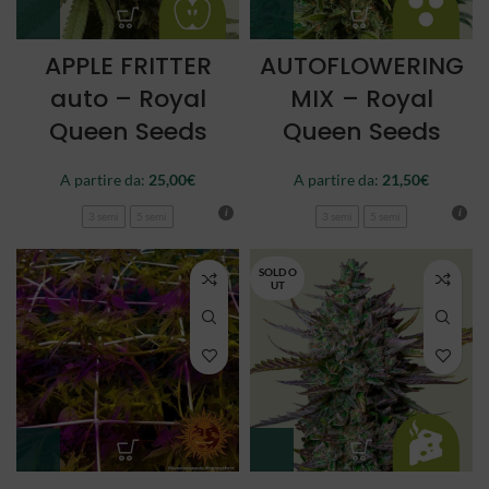
APPLE FRITTER
AUTOFLOWERING
auto – Royal
MIX – Royal
Queen Seeds
Queen Seeds
A partire da:
25,00
€
A partire da:
21,50
€
3 semi
5 semi
3 semi
5 semi
SOLD O
UT