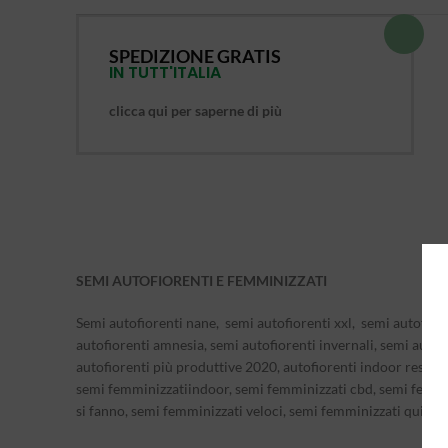
SPEDIZIONE GRATIS
IN TUTT'ITALIA
clicca qui per saperne di più
SEMI AUTOFIORENTI E FEMMINIZZATI
Semi autofiorenti nane, semi autofiorenti xxl, semi autofiore
autofiorenti amnesia, semi autofiorenti invernali, semi autofi
autofiorenti più produttive 2020, autofiorenti indoor resa, a
semi femminizzatiindoor, semi femminizzati cbd, semi femmin
si fanno, semi femminizzati veloci, semi femminizzati quick