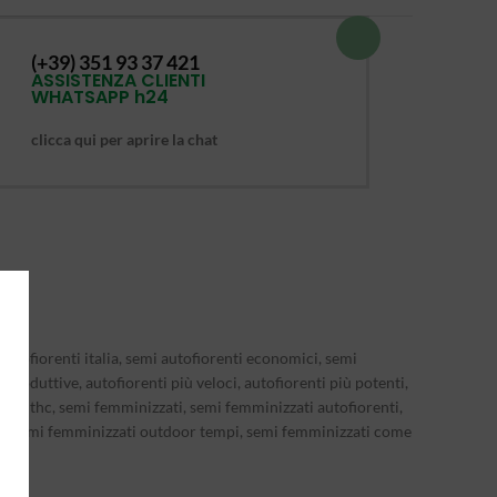
(+39) 351 93 37 421
ASSISTENZA CLIENTI
WHATSAPP h24
clicca qui per aprire la chat
autofiorenti italia, semi autofiorenti economici, semi
 produttive, autofiorenti più veloci, autofiorenti più potenti,
semi thc, semi femminizzati, semi femminizzati autofiorenti,
ivi, semi femminizzati outdoor tempi, semi femminizzati come