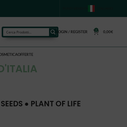
PUNTI VENDITA
ITALIANO
0
LOGIN / REGISTER
0,00
€
OSMETICA
OFFERTE
D'ITALIA
SEEDS ● PLANT OF LIFE