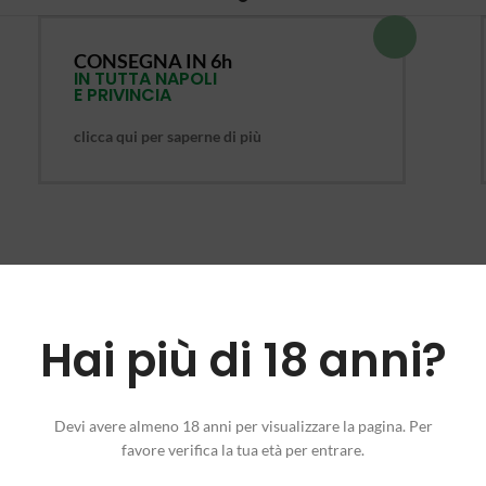
CONSEGNA IN 6h
IN TUTTA NAPOLI
E PRIVINCIA
clicca qui per saperne di più
Hai più di 18 anni?
ntiveloci, semi autofiorenti, 2 mesi, semi autofiorenti femminizzati, semi 
orenti migliori, autofiorenti indoor, autofiorenti outdoor, autofiorenti più
utofiorenti xxl, autofiorenti temperatura minima, autofiorenti poca luce, 
izzati xxl, semi femminizzatisignificato, semi femminizzati più produtt
Devi avere almeno 18 anni per visualizzare la pagina. Per
favore verifica la tua età per entrare.