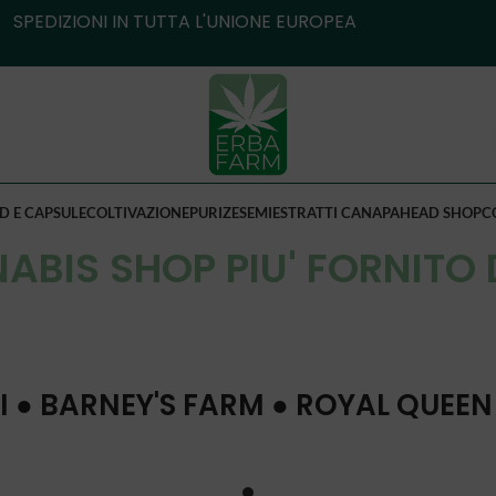
SPEDIZIONI IN TUTTA L'UNIONE EUROPEA
D E CAPSULE
COLTIVAZIONE
PURIZE
SEMI
ESTRATTI CANAPA
HEAD SHOP
C
ABIS SHOP PIU' FORNITO 
I ● BARNEY'S FARM ● ROYAL QUEEN 