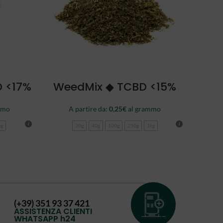
SCEGLI
D <17%
WeedMix ◆ TCBD <15%
mmo
A partire da:
0,25
€
al grammo
0g
20g
40g
100g
250g
1kg
(+39) 351 93 37 421
ASSISTENZA CLIENTI
WHATSAPP h24