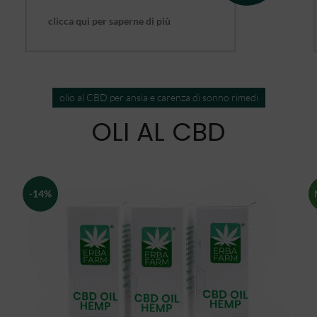
clicca qui per saperne di più
olio al CBD per ansia e carenza di sonno rimedi
OLI AL CBD
-14%