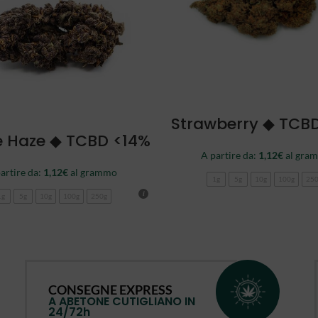
SCEGLI
Strawberry ◆ TCB
SCEGLI
e Haze ◆ TCBD <14%
A partire da:
1,12
€
al gra
artire da:
1,12
€
al grammo
1g
5g
10g
100g
25
1g
5g
10g
100g
250g
CONSEGNE EXPRESS
A ABETONE CUTIGLIANO IN
24/72h