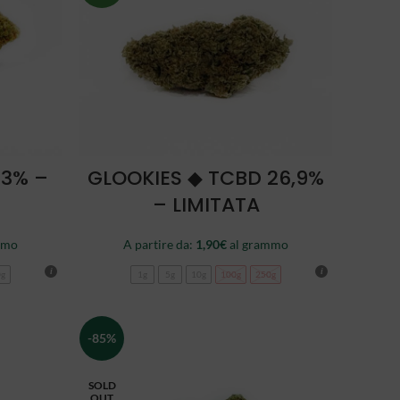
SCEGLI
23% –
GLOOKIES ◆ TCBD 26,9%
– LIMITATA
mmo
A partire da:
1,90
€
al grammo
0g
1g
5g
10g
100g
250g
-85%
SOLD
OUT