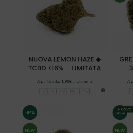
SCEGLI
NUOVA LEMON HAZE ◆
GRE
TCBD <16% – LIMITATA
3
A partire da:
1,90
€
al grammo
A p
1g
5g
10g
100g
250g
NUOVO
-84%
-84%
NEW
NEW