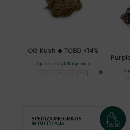
SCEGLI
OG Kush ◆ TCBD <14%
Purpl
A partire da:
1,12
€
al grammo
A p
1g
5g
10g
100g
250g
SPEDIZIONE GRATIS
IN TUTT'ITALIA