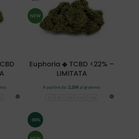
NEW
SCEGLI
TCBD
Euphoria ◆ TCBD <22% –
TA
LIMITATA
mmo
A partire da:
2,20
€
al grammo
0g
1g
5g
10g
100g
250g
-88%
NEW