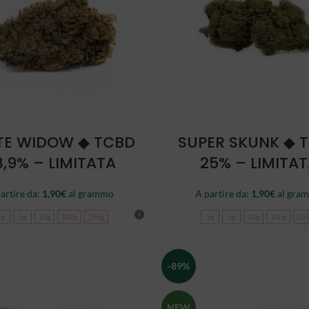
SCEGLI
SCEGLI
TE WIDOW ◆ TCBD
SUPER SKUNK ◆ 
8,9% – LIMITATA
25% – LIMITA
artire da:
1,90
€
al grammo
A partire da:
1,90
€
al gra
1g
5g
10g
100g
250g
1g
5g
10g
100g
25
-89%
NEW