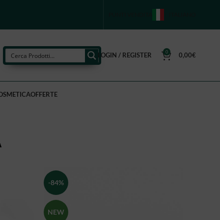
PUNTI VENDITA
ITALIANO
0
LOGIN / REGISTER
0,00
€
OSMETICA
OFFERTE
A
-84%
NEW