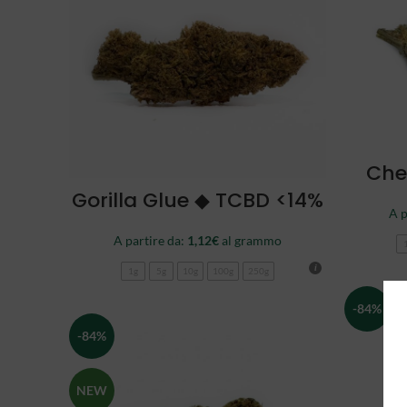
Che
SCEGLI
Gorilla Glue ◆ TCBD <14%
A p
A partire da:
1,12
€
al grammo
1g
5g
10g
100g
250g
-84%
-84%
NEW