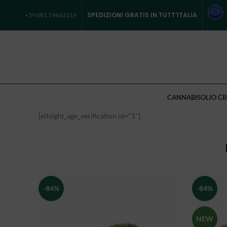
SPEDIZIONI GRATIS IN TUTT'ITALIA
+39 081 19662119
CANNABIS
OLIO CB
[elfsight_age_verification id="1"]
-84%
-84%
NEW