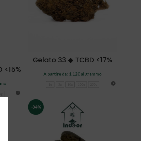
SCEGLI
Gelato 33 ◆ TCBD <17%
D <15%
A partire da:
1,12
€
al grammo
mmo
1g
5g
10g
100g
250g
kg
-84%