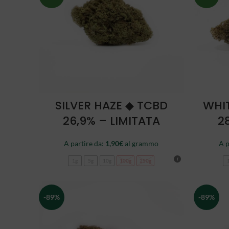
SCEGLI
SILVER HAZE ◆ TCBD
WHI
26,9% – LIMITATA
2
A partire da:
1,90
€
al grammo
A p
1g
5g
10g
100g
250g
-89%
-89%