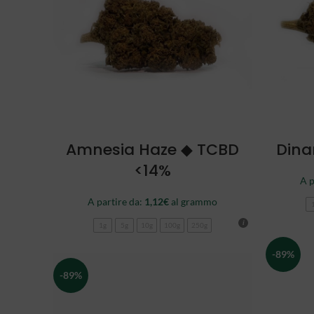
SCEGLI
Amnesia Haze ◆ TCBD
Dina
<14%
A p
A partire da:
1,12
€
al grammo
1g
5g
10g
100g
250g
-89%
-89%