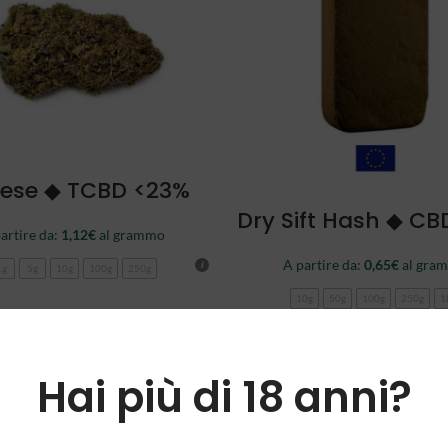
SCEGLI
ese ◆ TCBD <23%
SCEGLI
Dry Sift Hash ◆ CB
artire da:
1,12
€
al grammo
A partire da:
0,65
€
al gra
1g
5g
10g
100g
250g
10g
50g
100g
250g
1
-89%
Hai più di 18 anni?
NEW