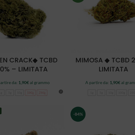
SCEGLI
SCEGLI
EN CRACK◆ TCBD
MIMOSA ◆ TCBD 
0% – LIMITATA
LIMITATA
artire da:
1,90
€
al grammo
A partire da:
1,90
€
al gra
1g
5g
10g
100g
250g
1g
5g
10g
100g
25
-84%