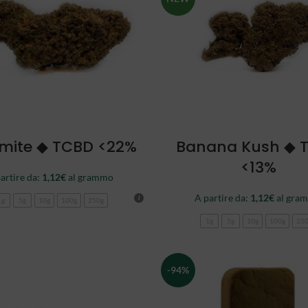
SCEGLI
SCEGLI
mite ◆ TCBD <22%
Banana Kush ◆ 
<13%
artire da:
1,12
€
al grammo
A partire da:
1,12
€
al gra
1g
5g
10g
100g
250g
1g
5g
10g
100g
25
-94%