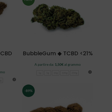
SCEGLI
TCBD
BubbleGum ◆ TCBD <21%
A partire da:
1,50
€
al grammo
mmo
1g
5g
10g
100g
250g
0g
-89%