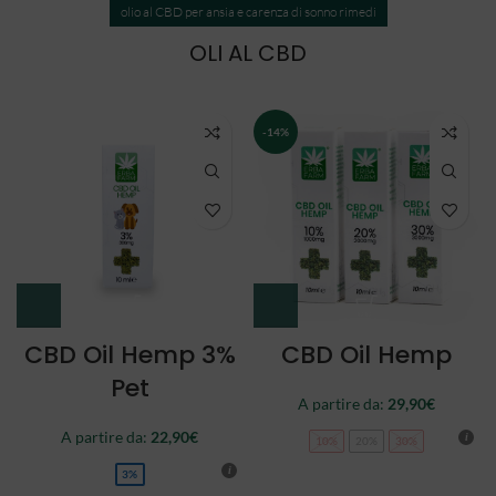
olio al CBD per ansia e carenza di sonno rimedi
OLI AL CBD
NEW
CBD Oil Double
CBD Oil Full
Spectrum
Spectrum
A partire da:
34,90
€
44,90
€
10%
20%
30%
10%
20%
30%