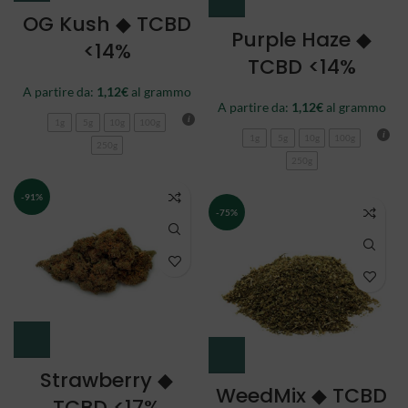
OG Kush ◆ TCBD
Purple Haze ◆
<14%
TCBD <14%
A partire da:
1,12
€
al grammo
A partire da:
1,12
€
al grammo
1g
5g
10g
100g
1g
5g
10g
100g
250g
250g
-91%
-75%
Strawberry ◆
WeedMix ◆ TCBD
TCBD <17%