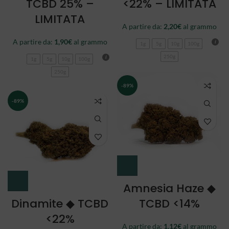
TCBD 25% –
<22% – LIMITATA
LIMITATA
A partire da:
2,20
€
al grammo
A partire da:
1,90
€
al grammo
1g
5g
10g
100g
250g
1g
5g
10g
100g
250g
-89%
-89%
Amnesia Haze ◆
Dinamite ◆ TCBD
TCBD <14%
<22%
A partire da:
1,12
€
al grammo