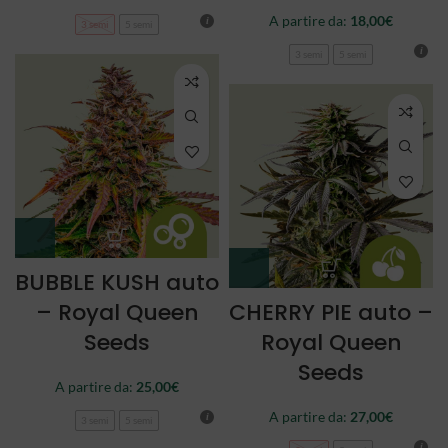
A partire da:
18,00
€
3 semi
5 semi
3 semi
5 semi
BUBBLE KUSH auto
– Royal Queen
CHERRY PIE auto –
Seeds
Royal Queen
Seeds
A partire da:
25,00
€
A partire da:
27,00
€
3 semi
5 semi