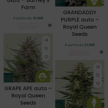
auto – Barney’s
Farm
GRANDADDY
A partire da:
35,00
€
PURPLE auto –
Royal Queen
3 semi
5 semi
Seeds
A partire da:
27,00
€
3 semi
5 semi
GRAPE APE auto –
Royal Queen
Seeds