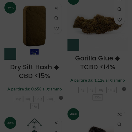
-94%
Gorilla Glue ◆
Dry Sift Hash ◆
TCBD <14%
CBD <15%
A partire da:
1,12
€
al grammo
A partire da:
0,65
€
al grammo
1g
5g
10g
100g
250g
10g
50g
100g
250g
1kg
-84%
-84%