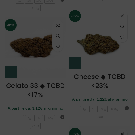
1g
5g
10g
100g
250g
-89%
-89%
Cheese ◆ TCBD
Gelato 33 ◆ TCBD
<23%
<17%
A partire da:
1,12
€
al grammo
A partire da:
1,12
€
al grammo
1g
5g
10g
100g
250g
1g
5g
10g
100g
250g
-89%