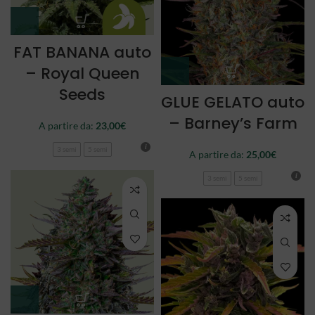
FAT BANANA auto
– Royal Queen
Seeds
GLUE GELATO auto
– Barney’s Farm
A partire da:
23,00
€
3 semi
5 semi
A partire da:
25,00
€
3 semi
5 semi