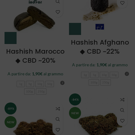
Hashish Afghano
Hashish Marocco
◆ CBD ~22%
◆ CBD ~20%
A partire da:
1,90
€
al grammo
A partire da:
1,90
€
al grammo
1g
5g
10g
50g
100g
250g
1g
5g
10g
50g
100g
250g
-84%
-89%
NEW
NEW