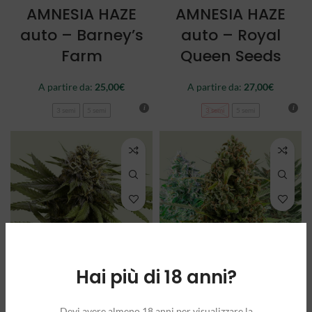
AMNESIA HAZE
AMNESIA HAZE
auto – Barney’s
auto – Royal
Farm
Queen Seeds
A partire da:
25,00
€
A partire da:
27,00
€
3 semi
5 semi
3 semi
5 semi
Hai più di 18 anni?
APPLE FRITTER
AUTOFLOWERING
auto – Royal
MIX – Royal
Devi avere almeno 18 anni per visualizzare la