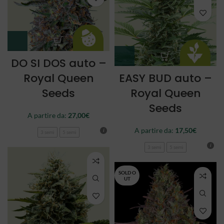
DO SI DOS auto –
Royal Queen
EASY BUD auto –
Seeds
Royal Queen
Seeds
A partire da:
27,00
€
A partire da:
17,50
€
3 semi
5 semi
3 semi
5 semi
SOLD O
UT