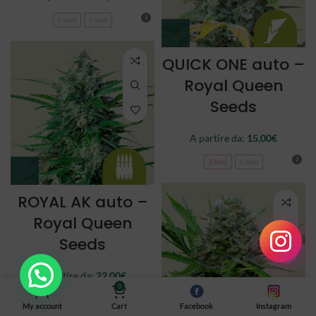
3 semi
5 semi
QUICK ONE auto –
Royal Queen
Seeds
A partire da:
15,00
€
3 semi
5 semi
ROYAL AK auto –
Royal Queen
Seeds
A partire da:
22,00
€
0
3 semi
5 semi
My account
Cart
Facebook
Instagram