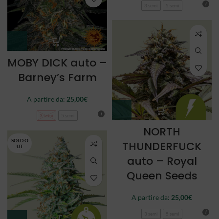
3 semi
5 semi
MOBY DICK auto –
Barney’s Farm
A partire da:
25,00
€
3 semi
5 semi
NORTH
SOLD O
THUNDERFUCK
UT
auto – Royal
Queen Seeds
A partire da:
25,00
€
3 semi
5 semi