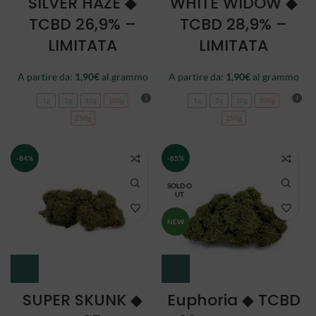
SILVER HAZE ◆
WHITE WIDOW ◆
TCBD 26,9% –
TCBD 28,9% –
LIMITATA
LIMITATA
A partire da:
1,90
€
al grammo
A partire da:
1,90
€
al grammo
1g
5g
10g
100g
1g
5g
10g
100g
250g
250g
-84%
-85%
SOLD O
UT
NEW
SUPER SKUNK ◆
Euphoria ◆ TCBD