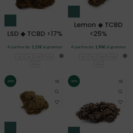
Lemon ◆ TCBD
LSD ◆ TCBD <17%
<25%
A partire da:
1,12
€
al grammo
A partire da:
1,90
€
al grammo
1g
5g
10g
100g
1g
5g
10g
100g
250g
250g
-89%
-89%