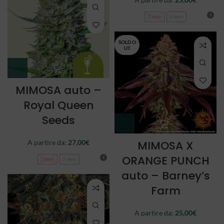
3 semi
5 semi
SOLD O
UT
MIMOSA auto –
Royal Queen
Seeds
A partire da:
27,00
€
MIMOSA X
ORANGE PUNCH
3 semi
5 semi
auto – Barney’s
Farm
A partire da:
25,00
€