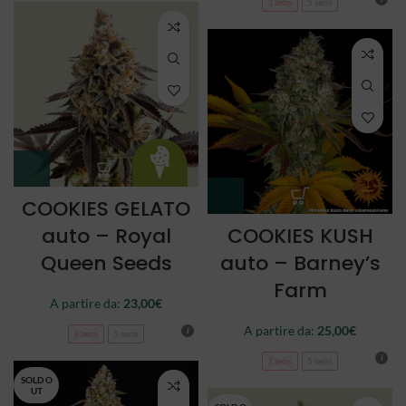
3 semi
5 semi
COOKIES GELATO
auto – Royal
COOKIES KUSH
Queen Seeds
auto – Barney’s
Farm
A partire da:
23,00
€
A partire da:
25,00
€
3 semi
5 semi
3 semi
5 semi
SOLD O
UT