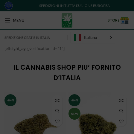
SPEDIZIONI IN TUTTA L'UNIONE EUROPEA
STORE
MENU
Italiano
SPEDIZIONE GRATIS IN ITALIA
[elfsight_age_verification id="1"]
IL CANNABIS SHOP PIU’ FORNITO
D’ITALIA
-84%
-84%
NEW