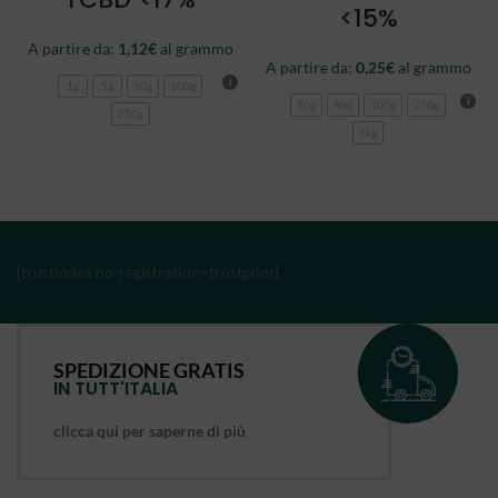
<15%
A partire da:
1,12
€
al grammo
A partire da:
0,25
€
al grammo
1g
5g
10g
100g
20g
40g
100g
250g
250g
1kg
[trustindex no-registration=trustpilot]
SPEDIZIONE GRATIS
IN TUTT'ITALIA
clicca qui per saperne di più