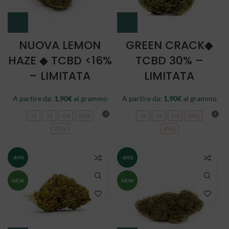
NUOVA LEMON
GREEN CRACK◆
HAZE ◆ TCBD <16%
TCBD 30% –
– LIMITATA
LIMITATA
A partire da:
1,90
€
al grammo
A partire da:
1,90
€
al grammo
1g
5g
10g
100g
1g
5g
10g
100g
250g
250g
-84%
-84%
NEW
NEW