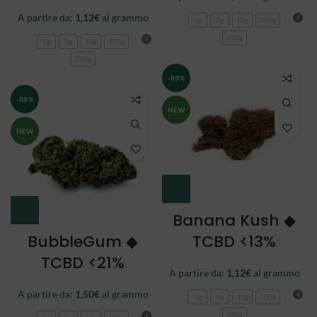
A partire da:
1,12
€
al grammo
1g
5g
10g
100g
250g
1g
5g
10g
100g
250g
-89%
-88%
NEW
NEW
Banana Kush ◆
BubbleGum ◆
TCBD <13%
TCBD <21%
A partire da:
1,12
€
al grammo
A partire da:
1,50
€
al grammo
1g
5g
10g
100g
250g