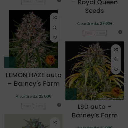
– Royal Queen
3 semi
5 semi
Seeds
A partire da:
27,00
€
3 semi
5 semi
LEMON HAZE auto
– Barney’s Farm
A partire da:
25,00
€
LSD auto –
3 semi
5 semi
Barney’s Farm
A partire da:
25,00
€