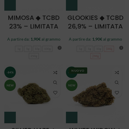
MIMOSA ◆ TCBD
GLOOKIES ◆ TCBD
23% – LIMITATA
26,9% – LIMITATA
A partire da:
1,90
€
al grammo
A partire da:
1,90
€
al grammo
1g
5g
10g
100g
1g
5g
10g
100g
250g
250g
NUOVO
-84%
-84%
NEW
NEW