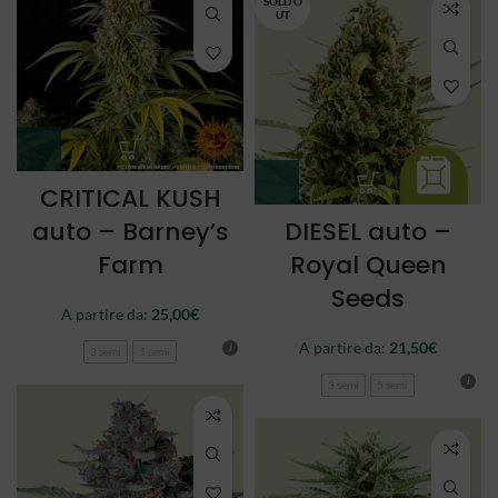
SOLD O
UT
CRITICAL KUSH
auto – Barney’s
DIESEL auto –
Farm
Royal Queen
Seeds
A partire da:
25,00
€
A partire da:
21,50
€
3 semi
5 semi
3 semi
5 semi