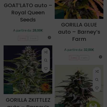
GOAT’LATO auto –
Royal Queen
Seeds
GORILLA GLUE
auto – Barney’s
A partire da:
28,00
€
Farm
3 semi
5 semi
A partire da:
32,00
€
3 semi
5 semi
GORILLA ZKITTLEZ