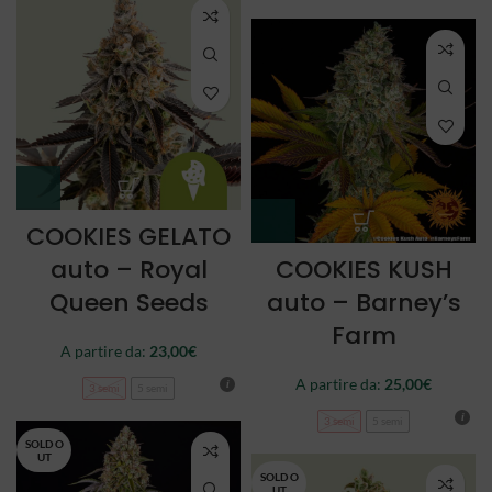
COOKIES GELATO
auto – Royal
COOKIES KUSH
Queen Seeds
auto – Barney’s
Farm
A partire da:
23,00
€
A partire da:
25,00
€
3 semi
5 semi
3 semi
5 semi
SOLD O
UT
SOLD O
UT