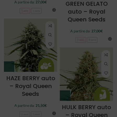
A partire da:
27,00
€
GREEN GELATO
auto – Royal
3 semi
5 semi
Queen Seeds
A partire da:
27,00
€
3 semi
5 semi
HAZE BERRY auto
– Royal Queen
Seeds
A partire da:
21,50
€
HULK BERRY auto
– Royal Queen
3 semi
5 semi