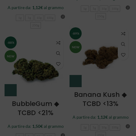
A partire da:
1,12
€
al grammo
1g
5g
10g
100g
250g
1g
5g
10g
100g
250g
-89%
-88%
NEW
NEW
Banana Kush ◆
BubbleGum ◆
TCBD <13%
TCBD <21%
A partire da:
1,12
€
al grammo
A partire da:
1,50
€
al grammo
1g
5g
10g
100g
250g