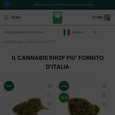
SPEDIZIONI IN TUTTA L'UNIONE EUROPEA
STORE
MENU
Italiano
SPEDIZIONE GRATIS IN ITALIA
[elfsight_age_verification id="1"]
IL CANNABIS SHOP PIU’ FORNITO
D’ITALIA
-84%
-84%
NEW