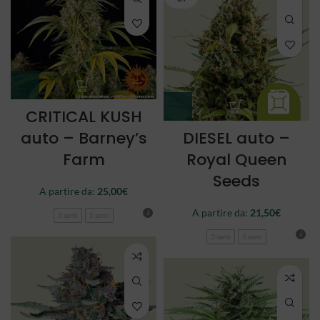
CRITICAL KUSH
auto – Barney’s
DIESEL auto –
Farm
Royal Queen
Seeds
A partire da:
25,00
€
A partire da:
21,50
€
3 semi
5 semi
3 semi
5 semi