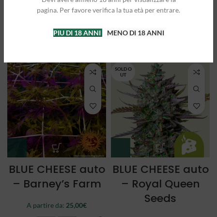
Queen Seeds
Queen Seeds
pagina. Per favore verifica la tua età per entrare.
A partire da:
25,00
€
A partire da:
21,50
€
PIU DI 18 ANNI
MENO DI 18 ANNI
3 semi
5 semi
3 semi
5 semi
SOLD O
UT
BLUE CHEESE auto
BLUE CHEESE auto
– Barney’s Farm
– Royal Queen
Seeds
A partire da:
25,00
€