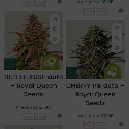
A partire da:
18,00
€
3 semi
5 semi
3 semi
5 semi
BUBBLE KUSH auto
– Royal Queen
CHERRY PIE auto –
Seeds
Royal Queen
Seeds
A partire da:
25,00
€
A partire da:
27,00
€
3 semi
5 semi
3 semi
5 semi