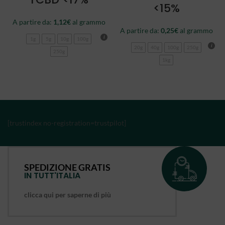
<15%
A partire da:
1,12
€
al grammo
A partire da:
0,25
€
al grammo
1g
5g
10g
100g
20g
40g
100g
250g
250g
1kg
[trustindex no-registration=trustpilot]
SPEDIZIONE GRATIS
IN TUTT'ITALIA
clicca qui per saperne di più