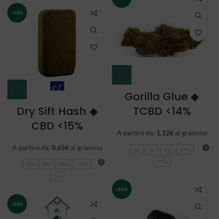
-94%
Gorilla Glue ◆
Dry Sift Hash ◆
TCBD <14%
CBD <15%
A partire da:
1,12
€
al grammo
A partire da:
0,65
€
al grammo
1g
5g
10g
100g
250g
10g
50g
100g
250g
1kg
-84%
-84%