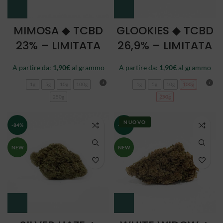
MIMOSA ◆ TCBD
GLOOKIES ◆ TCBD
23% – LIMITATA
26,9% – LIMITATA
A partire da:
1,90
€
al grammo
A partire da:
1,90
€
al grammo
1g
5g
10g
100g
1g
5g
10g
100g
250g
250g
NUOVO
-84%
-84%
NEW
NEW