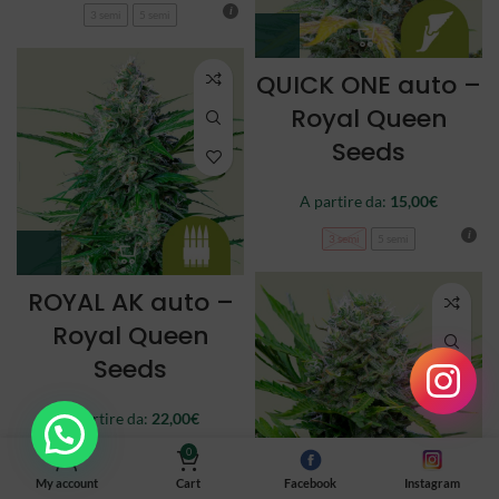
3 semi
5 semi
QUICK ONE auto –
Royal Queen
Seeds
A partire da:
15,00
€
3 semi
5 semi
ROYAL AK auto –
Royal Queen
Seeds
A partire da:
22,00
€
0
3 semi
5 semi
My account
Cart
Facebook
Instagram