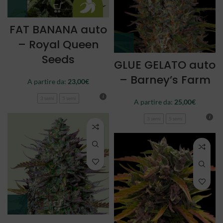
FAT BANANA auto
– Royal Queen
Seeds
GLUE GELATO auto
– Barney’s Farm
A partire da:
23,00
€
3 semi
5 semi
A partire da:
25,00
€
3 semi
5 semi