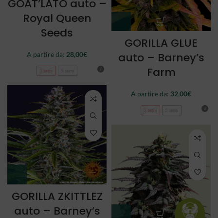
GOAT’LATO auto –
Royal Queen
Seeds
GORILLA GLUE
auto – Barney’s
A partire da:
28,00
€
Farm
3 semi
5 semi
A partire da:
32,00
€
3 semi
5 semi
GORILLA ZKITTLEZ
auto – Barney’s