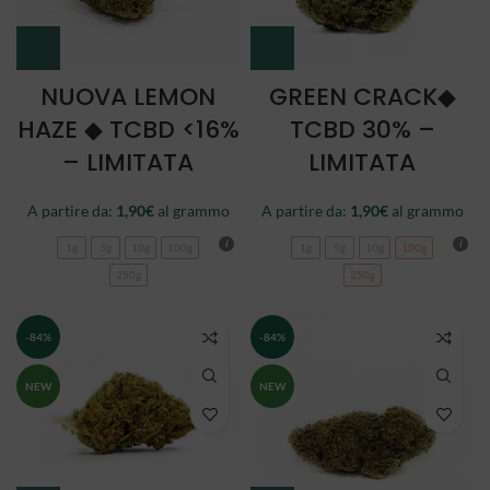
NUOVA LEMON
GREEN CRACK◆
HAZE ◆ TCBD <16%
TCBD 30% –
– LIMITATA
LIMITATA
A partire da:
1,90
€
al grammo
A partire da:
1,90
€
al grammo
1g
5g
10g
100g
1g
5g
10g
100g
250g
250g
-84%
-84%
NEW
NEW