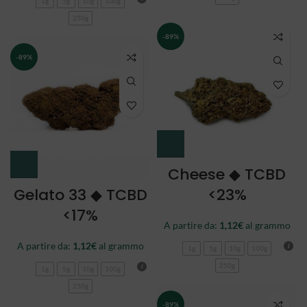
1g
5g
10g
100g
250g
-89%
-89%
Cheese ◆ TCBD
Gelato 33 ◆ TCBD
<23%
<17%
A partire da:
1,12
€
al grammo
A partire da:
1,12
€
al grammo
1g
5g
10g
100g
250g
1g
5g
10g
100g
250g
-89%