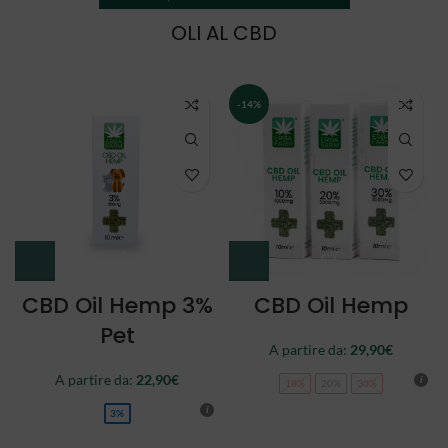
OLI AL CBD
NEW
CBD Oil Double
CBD Oil Full
Spectrum
Spectrum
A partire da:
34,90
€
44,90
€
10%
20%
30%
10%
20%
30%