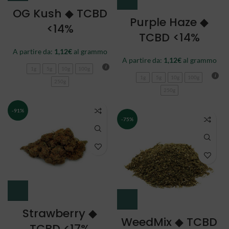
OG Kush ◆ TCBD
Purple Haze ◆
<14%
TCBD <14%
A partire da:
1,12
€
al grammo
A partire da:
1,12
€
al grammo
1g
5g
10g
100g
1g
5g
10g
100g
250g
250g
-91%
-75%
Strawberry ◆
WeedMix ◆ TCBD
TCBD <17%