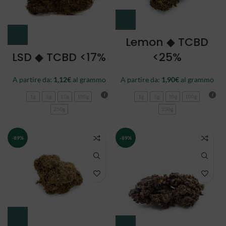
Lemon ◆ TCBD
LSD ◆ TCBD <17%
<25%
A partire da:
1,12
€
al grammo
A partire da:
1,90
€
al grammo
1g
5g
10g
100g
1g
5g
10g
100g
250g
250g
-89%
-89%