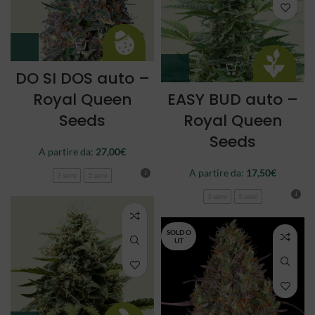
DO SI DOS auto –
Royal Queen
EASY BUD auto –
Seeds
Royal Queen
Seeds
A partire da:
27,00
€
A partire da:
17,50
€
3 semi
5 semi
3 semi
5 semi
SOLD O
UT