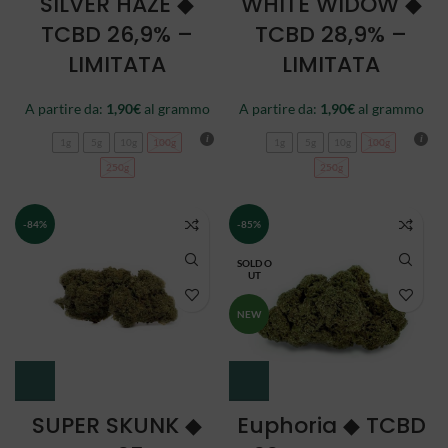
SILVER HAZE ◆
WHITE WIDOW ◆
TCBD 26,9% –
TCBD 28,9% –
LIMITATA
LIMITATA
A partire da:
1,90
€
al grammo
A partire da:
1,90
€
al grammo
1g
5g
10g
100g
1g
5g
10g
100g
250g
250g
-84%
-85%
SOLD O
UT
NEW
SUPER SKUNK ◆
Euphoria ◆ TCBD