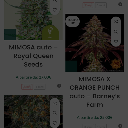
3 semi
5 semi
SOLD O
UT
MIMOSA auto –
Royal Queen
Seeds
A partire da:
27,00
€
MIMOSA X
ORANGE PUNCH
3 semi
5 semi
auto – Barney’s
Farm
A partire da:
25,00
€
3 semi
5 semi