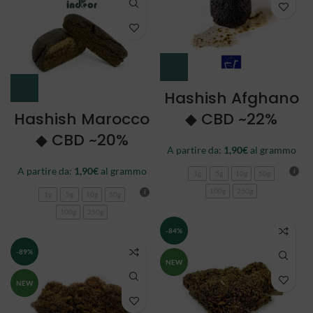
Hashish Afghano
Hashish Marocco
◆ CBD ~22%
◆ CBD ~20%
A partire da:
1,90
€
al grammo
A partire da:
1,90
€
al grammo
1g
5g
10g
50g
100g
250g
1g
5g
10g
50g
100g
250g
-84%
-89%
NEW
NEW