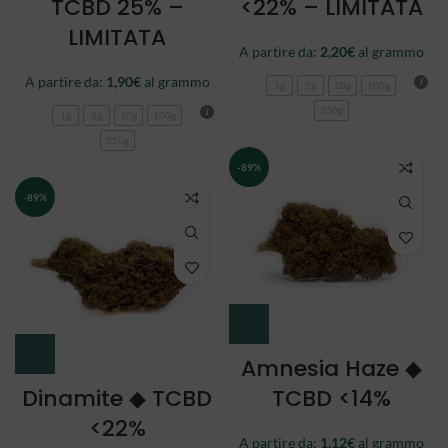
TCBD 25% –
<22% – LIMITATA
LIMITATA
A partire da:
2,20
€
al grammo
A partire da:
1,90
€
al grammo
1g
5g
10g
100g
250g
1g
5g
10g
100g
250g
-89%
-89%
Amnesia Haze ◆
Dinamite ◆ TCBD
TCBD <14%
<22%
A partire da:
1,12
€
al grammo