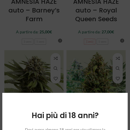
AMNESIA HAZE
AMNESIA HAZE
auto – Barney’s
auto – Royal
Farm
Queen Seeds
A partire da:
25,00
€
A partire da:
27,00
€
3 semi
5 semi
3 semi
5 semi
Hai più di 18 anni?
APPLE FRITTER
AUTOFLOWERING
auto – Royal
MIX – Royal
Devi avere almeno 18 anni per visualizzare la