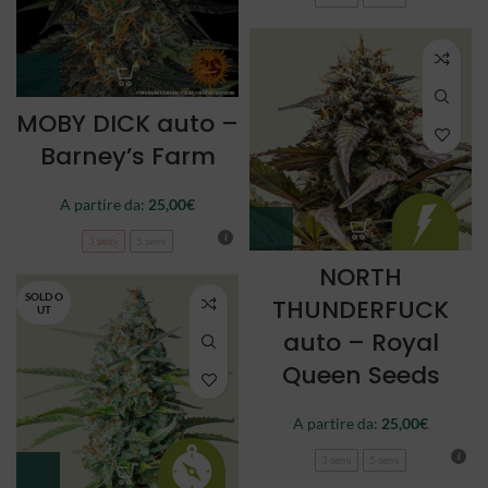
MOBY DICK auto –
Barney’s Farm
A partire da:
25,00
€
3 semi
5 semi
NORTH
SOLD O
THUNDERFUCK
UT
auto – Royal
Queen Seeds
A partire da:
25,00
€
3 semi
5 semi