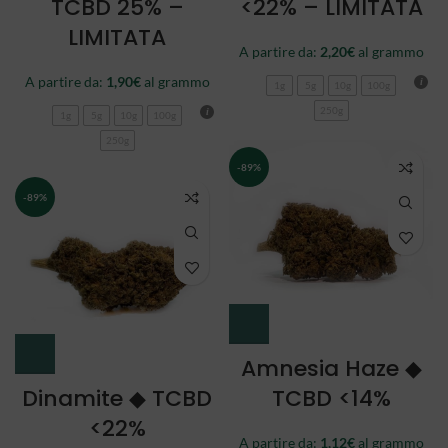
TCBD 25% –
<22% – LIMITATA
LIMITATA
A partire da:
2,20
€
al grammo
A partire da:
1,90
€
al grammo
1g
5g
10g
100g
250g
1g
5g
10g
100g
250g
-89%
-89%
Amnesia Haze ◆
Dinamite ◆ TCBD
TCBD <14%
<22%
A partire da:
1,12
€
al grammo