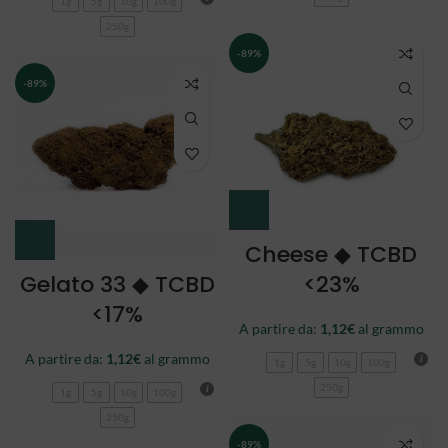
1g
5g
10g
100g
250g
-89%
-89%
Cheese ◆ TCBD
Gelato 33 ◆ TCBD
<23%
<17%
A partire da:
1,12
€
al grammo
A partire da:
1,12
€
al grammo
1g
5g
10g
100g
250g
1g
5g
10g
100g
250g
-89%