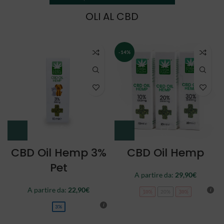
OLI AL CBD
NEW
CBD Oil Double
CBD Oil Full
Spectrum
Spectrum
A partire da:
34,90
€
44,90
€
10%
20%
30%
10%
20%
30%