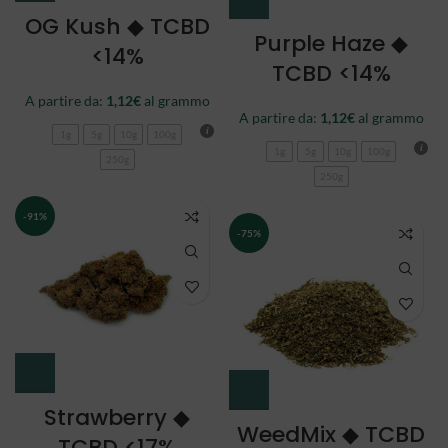
OG Kush ◆ TCBD
Purple Haze ◆
<14%
TCBD <14%
A partire da:
1,12
€
al grammo
A partire da:
1,12
€
al grammo
1g
5g
10g
100g
1g
5g
10g
100g
250g
250g
-91%
-75%
Strawberry ◆
WeedMix ◆ TCBD
TCBD <17%