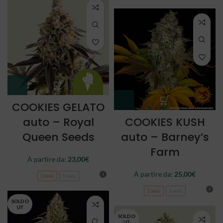
COOKIES GELATO
auto – Royal
COOKIES KUSH
Queen Seeds
auto – Barney’s
Farm
A partire da:
23,00
€
A partire da:
25,00
€
3 semi
5 semi
3 semi
5 semi
SOLD O
UT
SOLD O
UT