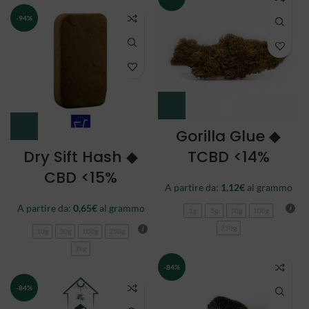
-94%
Gorilla Glue ◆
Dry Sift Hash ◆
TCBD <14%
CBD <15%
A partire da:
1,12
€
al grammo
A partire da:
0,65
€
al grammo
1g
5g
10g
100g
250g
10g
50g
100g
250g
1kg
-84%
-84%