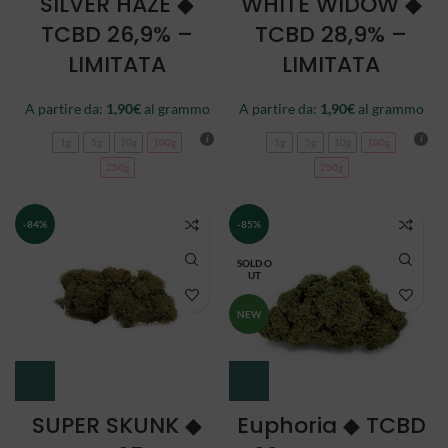
SILVER HAZE ◆
WHITE WIDOW ◆
TCBD 26,9% –
TCBD 28,9% –
LIMITATA
LIMITATA
A partire da:
1,90
€
al grammo
A partire da:
1,90
€
al grammo
1g
5g
10g
100g
1g
5g
10g
100g
250g
250g
-84%
-85%
SOLD O
UT
NEW
SUPER SKUNK ◆
Euphoria ◆ TCBD