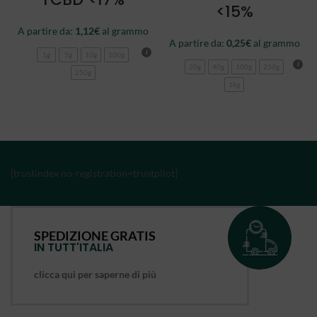
<15%
A partire da:
1,12
€
al grammo
A partire da:
0,25
€
al grammo
1g
5g
10g
100g
20g
40g
100g
250g
250g
1kg
[trustindex no-registration=trustpilot]
SPEDIZIONE GRATIS
IN TUTT'ITALIA
clicca qui per saperne di più