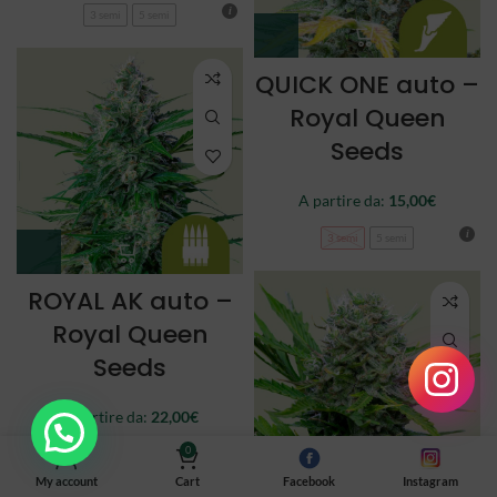
3 semi
5 semi
QUICK ONE auto –
Royal Queen
Seeds
A partire da:
15,00
€
3 semi
5 semi
ROYAL AK auto –
Royal Queen
Seeds
A partire da:
22,00
€
0
3 semi
5 semi
My account
Cart
Facebook
Instagram