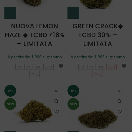
NUOVA LEMON
GREEN CRACK◆
HAZE ◆ TCBD <16%
TCBD 30% –
– LIMITATA
LIMITATA
A partire da:
1,90
€
al grammo
A partire da:
1,90
€
al grammo
1g
5g
10g
100g
1g
5g
10g
100g
250g
250g
-84%
-84%
NEW
NEW