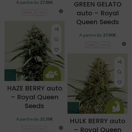
A partire da:
27,00
€
GREEN GELATO
auto – Royal
3 semi
5 semi
Queen Seeds
A partire da:
27,00
€
3 semi
5 semi
HAZE BERRY auto
– Royal Queen
Seeds
A partire da:
21,50
€
HULK BERRY auto
– Royal Queen
3 semi
5 semi