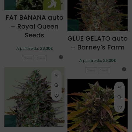
FAT BANANA auto
– Royal Queen
Seeds
GLUE GELATO auto
– Barney’s Farm
A partire da:
23,00
€
3 semi
5 semi
A partire da:
25,00
€
3 semi
5 semi