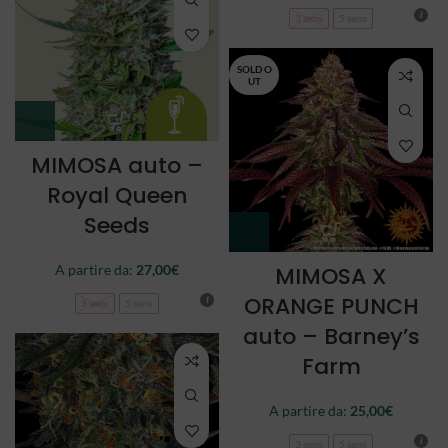
3 semi
5 semi
SOLD O
UT
MIMOSA auto –
Royal Queen
Seeds
A partire da:
27,00
€
MIMOSA X
ORANGE PUNCH
3 semi
5 semi
auto – Barney’s
Farm
A partire da:
25,00
€
3 semi
5 semi