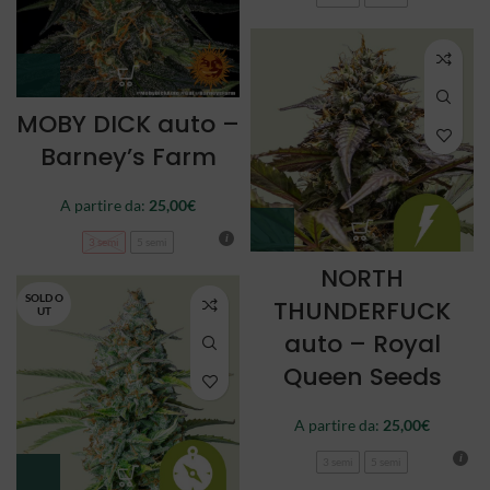
MOBY DICK auto –
Barney’s Farm
A partire da:
25,00
€
3 semi
5 semi
NORTH
SOLD O
THUNDERFUCK
UT
auto – Royal
Queen Seeds
A partire da:
25,00
€
3 semi
5 semi