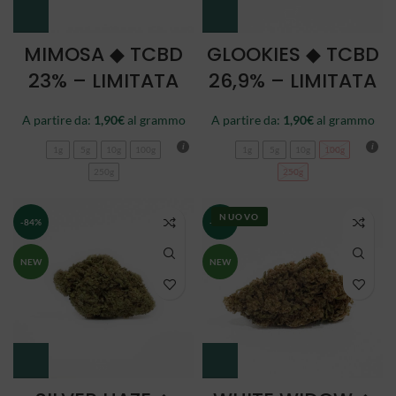
MIMOSA ◆ TCBD
GLOOKIES ◆ TCBD
23% – LIMITATA
26,9% – LIMITATA
A partire da:
1,90
€
al grammo
A partire da:
1,90
€
al grammo
1g
5g
10g
100g
1g
5g
10g
100g
250g
250g
NUOVO
-84%
-84%
NEW
NEW