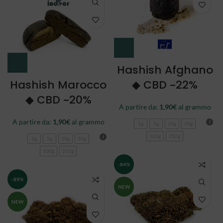
Hashish Afghano
Hashish Marocco
◆ CBD ~22%
◆ CBD ~20%
A partire da:
1,90
€
al grammo
A partire da:
1,90
€
al grammo
1g
5g
10g
50g
100g
250g
1g
5g
10g
50g
100g
250g
-84%
-89%
NEW
NEW