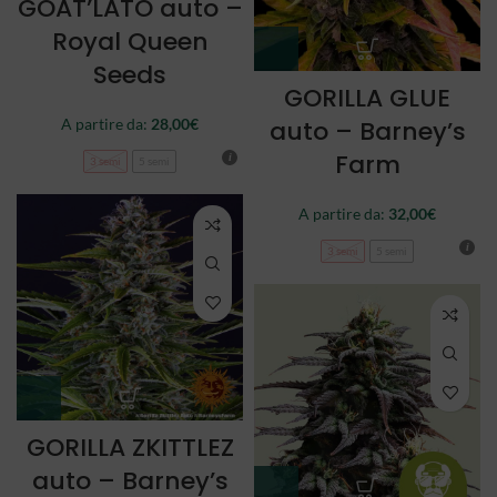
GOAT’LATO auto –
Royal Queen
Seeds
GORILLA GLUE
auto – Barney’s
A partire da:
28,00
€
Farm
3 semi
5 semi
A partire da:
32,00
€
3 semi
5 semi
GORILLA ZKITTLEZ
auto – Barney’s