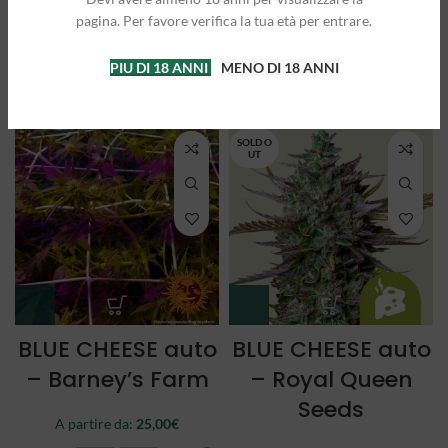
Queen Seeds
Queen Seeds
pagina. Per favore verifica la tua età per entrare.
A partire da:
25,00
€
A partire da:
21,50
€
PIU DI 18 ANNI
MENO DI 18 ANNI
3 semi
5 semi
3 semi
5 semi
SOLD O
UT
BLUE CHEESE auto
BLUE CHEESE auto
– Barney’s Farm
– Royal Queen
Seeds
A partire da:
25,00
€