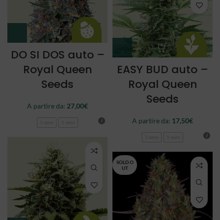
DO SI DOS auto –
Royal Queen
EASY BUD auto –
Seeds
Royal Queen
Seeds
A partire da:
27,00
€
A partire da:
17,50
€
3 semi
5 semi
3 semi
5 semi
SOLD O
UT