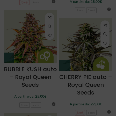
A partire da:
18,00
€
3 semi
5 semi
3 semi
5 semi
BUBBLE KUSH auto
– Royal Queen
CHERRY PIE auto –
Seeds
Royal Queen
Seeds
A partire da:
25,00
€
A partire da:
27,00
€
3 semi
5 semi
3 semi
5 semi