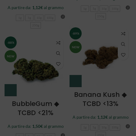
A partire da:
1,12
€
al grammo
1g
5g
10g
100g
250g
1g
5g
10g
100g
250g
-89%
-88%
NEW
NEW
Banana Kush ◆
BubbleGum ◆
TCBD <13%
TCBD <21%
A partire da:
1,12
€
al grammo
A partire da:
1,50
€
al grammo
1g
5g
10g
100g
250g