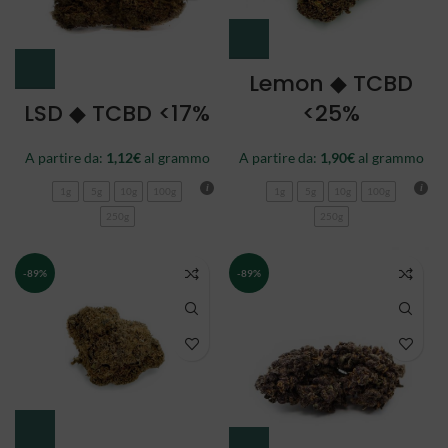
Lemon ◆ TCBD
LSD ◆ TCBD <17%
<25%
A partire da:
1,12
€
al grammo
A partire da:
1,90
€
al grammo
1g
5g
10g
100g
1g
5g
10g
100g
250g
250g
-89%
-89%