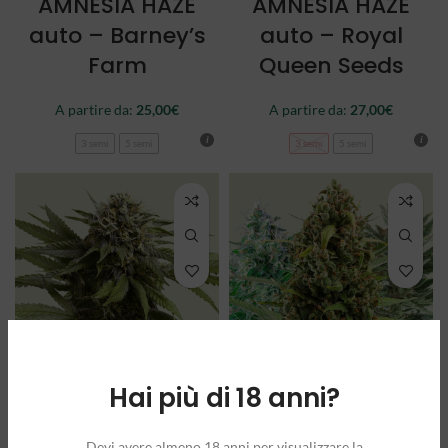
AMNESIA HAZE
AMNESIA HAZE
auto – Barney’s
auto – Royal
Farm
Queen Seeds
A partire da:
25,00
€
A partire da:
27,00
€
3 semi
5 semi
3 semi
5 semi
Hai più di 18 anni?
APPLE FRITTER
AUTOFLOWERING
auto – Royal
MIX – Royal
Devi avere almeno 18 anni per visualizzare la