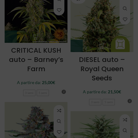
CRITICAL KUSH
auto – Barney’s
DIESEL auto –
Farm
Royal Queen
Seeds
A partire da:
25,00
€
A partire da:
21,50
€
3 semi
5 semi
3 semi
5 semi