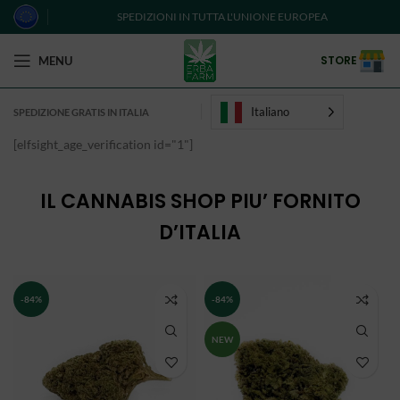
SPEDIZIONI IN TUTTA L'UNIONE EUROPEA
STORE
MENU
Italiano
SPEDIZIONE GRATIS IN ITALIA
[elfsight_age_verification id="1"]
IL CANNABIS SHOP PIU’ FORNITO
D’ITALIA
-84%
-84%
NEW