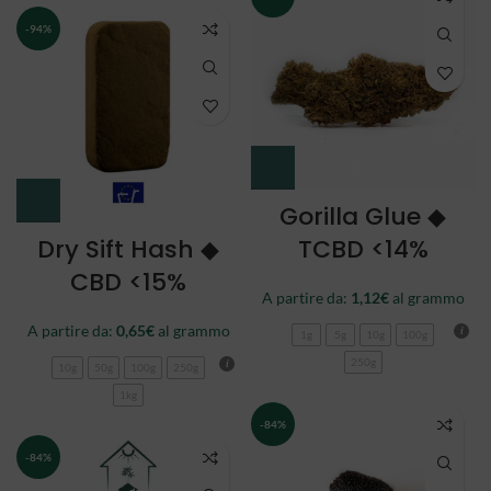
-94%
Gorilla Glue ◆
Dry Sift Hash ◆
TCBD <14%
CBD <15%
A partire da:
1,12
€
al grammo
A partire da:
0,65
€
al grammo
1g
5g
10g
100g
250g
10g
50g
100g
250g
1kg
-84%
-84%