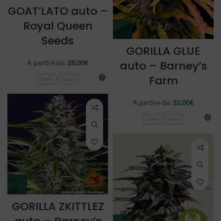
GOAT’LATO auto –
Royal Queen
Seeds
GORILLA GLUE
auto – Barney’s
A partire da:
28,00
€
Farm
3 semi
5 semi
A partire da:
32,00
€
3 semi
5 semi
GORILLA ZKITTLEZ