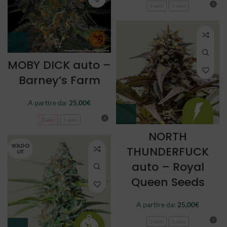
3 semi
5 semi
MOBY DICK auto –
Barney’s Farm
A partire da:
25,00
€
3 semi
5 semi
NORTH
SOLD O
THUNDERFUCK
UT
auto – Royal
Queen Seeds
A partire da:
25,00
€
3 semi
5 semi