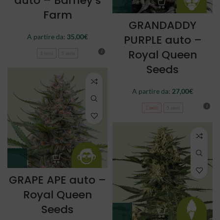
auto – Barney’s
Farm
GRANDADDY
A partire da:
35,00
€
PURPLE auto –
Royal Queen
3 semi
5 semi
Seeds
A partire da:
27,00
€
3 semi
5 semi
GRAPE APE auto –
Royal Queen
Seeds