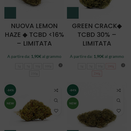
NUOVA LEMON
GREEN CRACK◆
HAZE ◆ TCBD <16%
TCBD 30% –
– LIMITATA
LIMITATA
A partire da:
1,90
€
al grammo
A partire da:
1,90
€
al grammo
1g
5g
10g
100g
1g
5g
10g
100g
250g
250g
-84%
-84%
NEW
NEW