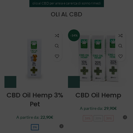
olio al CBD per ansia e carenza di sonno rimedi
OLI AL CBD
NEW
CBD Oil Double
CBD Oil Full
Spectrum
Spectrum
A partire da:
34,90
€
44,90
€
10%
20%
30%
10%
20%
30%