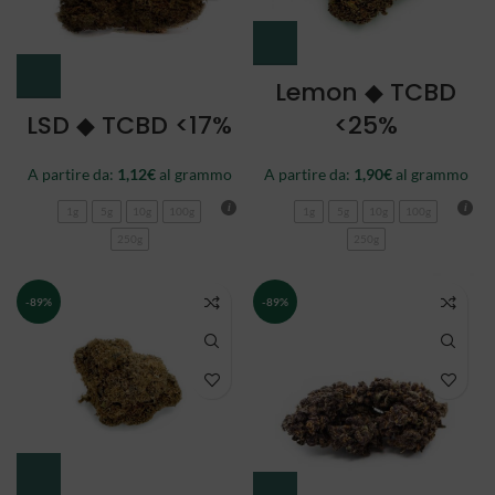
Lemon ◆ TCBD
LSD ◆ TCBD <17%
<25%
A partire da:
1,12
€
al grammo
A partire da:
1,90
€
al grammo
1g
5g
10g
100g
1g
5g
10g
100g
250g
250g
-89%
-89%