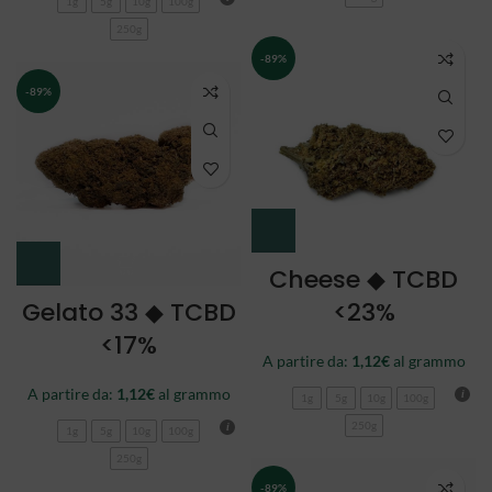
1g
5g
10g
100g
250g
-89%
-89%
Cheese ◆ TCBD
Gelato 33 ◆ TCBD
<23%
<17%
A partire da:
1,12
€
al grammo
A partire da:
1,12
€
al grammo
1g
5g
10g
100g
250g
1g
5g
10g
100g
250g
-89%