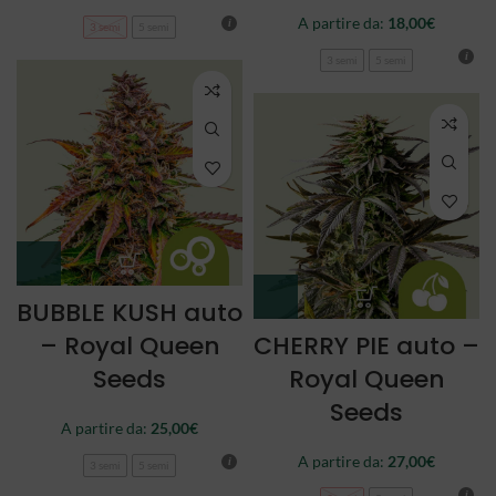
A partire da:
18,00
€
3 semi
5 semi
3 semi
5 semi
BUBBLE KUSH auto
– Royal Queen
CHERRY PIE auto –
Seeds
Royal Queen
Seeds
A partire da:
25,00
€
A partire da:
27,00
€
3 semi
5 semi