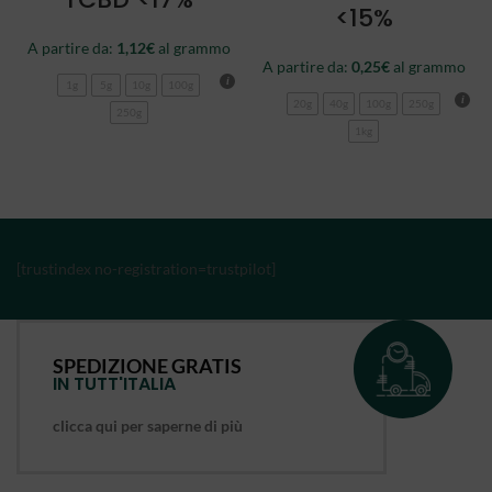
<15%
A partire da:
1,12
€
al grammo
A partire da:
0,25
€
al grammo
1g
5g
10g
100g
20g
40g
100g
250g
250g
1kg
[trustindex no-registration=trustpilot]
SPEDIZIONE GRATIS
IN TUTT'ITALIA
clicca qui per saperne di più