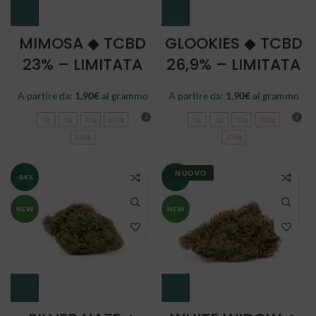
MIMOSA ◆ TCBD
GLOOKIES ◆ TCBD
23% – LIMITATA
26,9% – LIMITATA
A partire da:
1,90
€
al grammo
A partire da:
1,90
€
al grammo
1g
5g
10g
100g
1g
5g
10g
100g
250g
250g
NUOVO
-84%
-84%
NEW
NEW