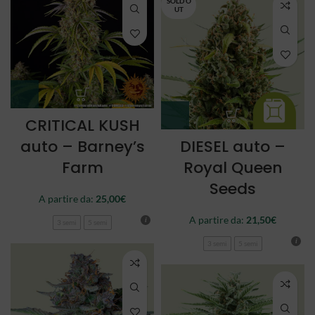
SOLD O
UT
CRITICAL KUSH
auto – Barney’s
DIESEL auto –
Farm
Royal Queen
Seeds
A partire da:
25,00
€
A partire da:
21,50
€
3 semi
5 semi
3 semi
5 semi