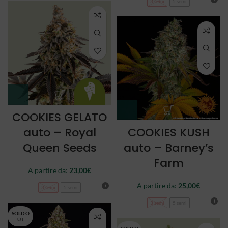
3 semi
5 semi
COOKIES GELATO
auto – Royal
COOKIES KUSH
Queen Seeds
auto – Barney’s
Farm
A partire da:
23,00
€
A partire da:
25,00
€
3 semi
5 semi
3 semi
5 semi
SOLD O
UT