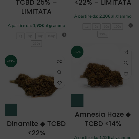
TCBD 25% –
<22% – LIMITATA
LIMITATA
A partire da:
2,20
€
al grammo
A partire da:
1,90
€
al grammo
1g
5g
10g
100g
250g
1g
5g
10g
100g
250g
-89%
-89%
Amnesia Haze ◆
Dinamite ◆ TCBD
TCBD <14%
<22%
A partire da:
1,12
€
al grammo