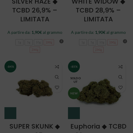
SILVER HAZE ◆
WHITE WIDOW ◆
TCBD 26,9% –
TCBD 28,9% –
LIMITATA
LIMITATA
A partire da:
1,90
€
al grammo
A partire da:
1,90
€
al grammo
1g
5g
10g
100g
1g
5g
10g
100g
250g
250g
-84%
-85%
SOLD O
UT
NEW
SUPER SKUNK ◆
Euphoria ◆ TCBD