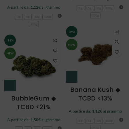
A partire da:
1,12
€
al grammo
1g
5g
10g
100g
250g
1g
5g
10g
100g
250g
-89%
-88%
NEW
NEW
Banana Kush ◆
BubbleGum ◆
TCBD <13%
TCBD <21%
A partire da:
1,12
€
al grammo
A partire da:
1,50
€
al grammo
1g
5g
10g
100g
250g