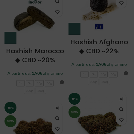
Hashish Afghano
Hashish Marocco
◆ CBD ~22%
◆ CBD ~20%
A partire da:
1,90
€
al grammo
A partire da:
1,90
€
al grammo
1g
5g
10g
50g
100g
250g
1g
5g
10g
50g
100g
250g
-84%
-89%
NEW
NEW