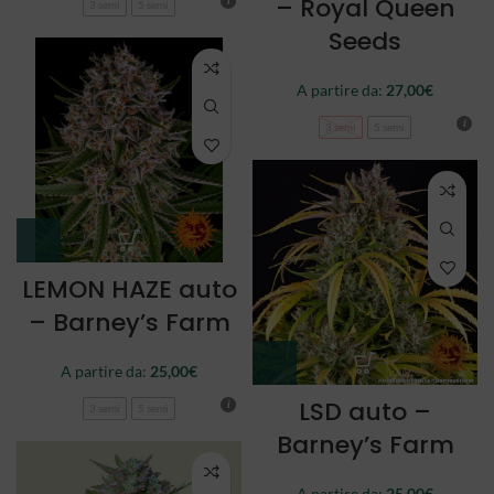
– Royal Queen
3 semi
5 semi
Seeds
A partire da:
27,00
€
3 semi
5 semi
LEMON HAZE auto
– Barney’s Farm
A partire da:
25,00
€
LSD auto –
3 semi
5 semi
Barney’s Farm
A partire da:
25,00
€