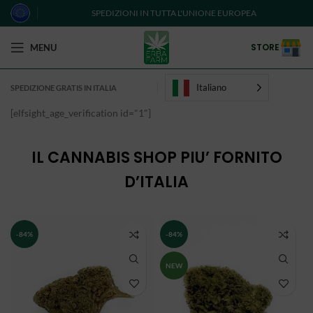
SPEDIZIONI IN TUTTA L'UNIONE EUROPEA
STORE
MENU
Italiano
SPEDIZIONE GRATIS IN ITALIA
[elfsight_age_verification id="1"]
IL CANNABIS SHOP PIU’ FORNITO
D’ITALIA
-84%
-84%
NEW