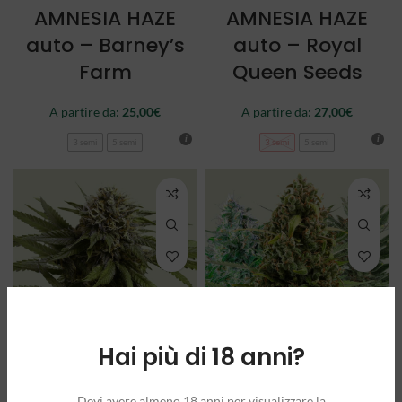
AMNESIA HAZE
AMNESIA HAZE
auto – Barney’s
auto – Royal
Farm
Queen Seeds
A partire da:
25,00
€
A partire da:
27,00
€
3 semi
5 semi
3 semi
5 semi
Hai più di 18 anni?
APPLE FRITTER
AUTOFLOWERING
auto – Royal
MIX – Royal
Devi avere almeno 18 anni per visualizzare la