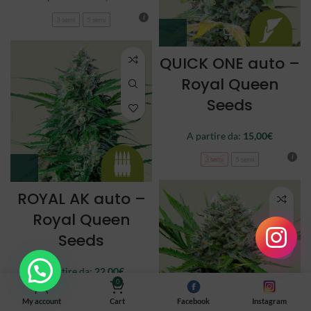
3 semi
5 semi
QUICK ONE auto –
Royal Queen
Seeds
A partire da:
15,00
€
3 semi
5 semi
ROYAL AK auto –
Royal Queen
Seeds
A partire da:
22,00
€
0
3 semi
5 semi
My account
Cart
Facebook
Instagram