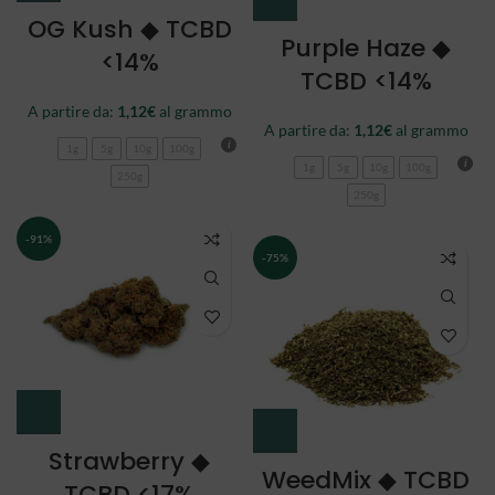
OG Kush ◆ TCBD
Purple Haze ◆
<14%
TCBD <14%
A partire da:
1,12
€
al grammo
A partire da:
1,12
€
al grammo
1g
5g
10g
100g
1g
5g
10g
100g
250g
250g
-91%
-75%
Strawberry ◆
WeedMix ◆ TCBD
TCBD <17%