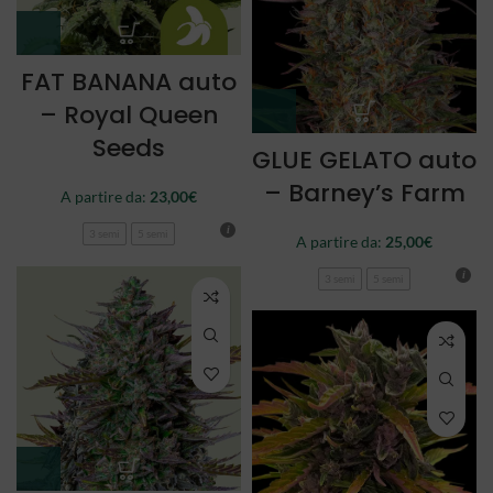
FAT BANANA auto
– Royal Queen
Seeds
GLUE GELATO auto
– Barney’s Farm
A partire da:
23,00
€
3 semi
5 semi
A partire da:
25,00
€
3 semi
5 semi