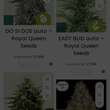
DO SI DOS auto –
Royal Queen
EASY BUD auto –
Seeds
Royal Queen
Seeds
A partire da:
27,00
€
A partire da:
17,50
€
3 semi
5 semi
3 semi
5 semi
SOLD O
UT