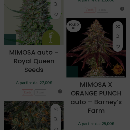
3 semi
5 semi
SOLD O
UT
MIMOSA auto –
Royal Queen
Seeds
A partire da:
27,00
€
MIMOSA X
ORANGE PUNCH
3 semi
5 semi
auto – Barney’s
Farm
A partire da:
25,00
€