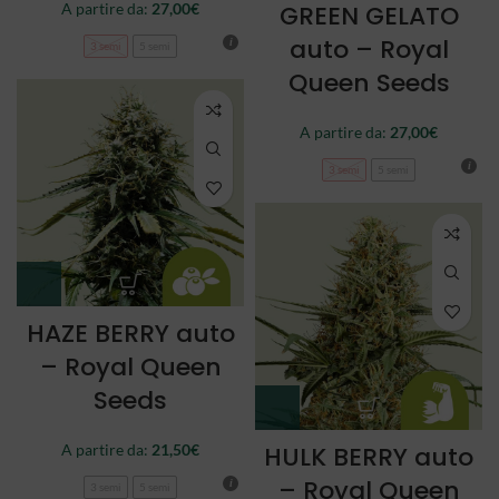
A partire da:
27,00
€
GREEN GELATO
auto – Royal
3 semi
5 semi
Queen Seeds
A partire da:
27,00
€
3 semi
5 semi
HAZE BERRY auto
– Royal Queen
Seeds
A partire da:
21,50
€
HULK BERRY auto
– Royal Queen
3 semi
5 semi