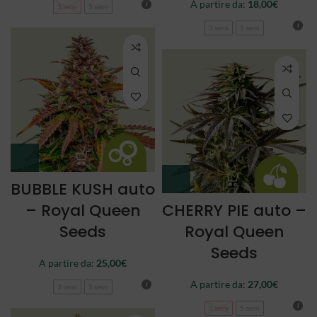
A partire da:
18,00
€
3 semi
5 semi
3 semi
5 semi
BUBBLE KUSH auto
– Royal Queen
CHERRY PIE auto –
Seeds
Royal Queen
Seeds
A partire da:
25,00
€
A partire da:
27,00
€
3 semi
5 semi
3 semi
5 semi