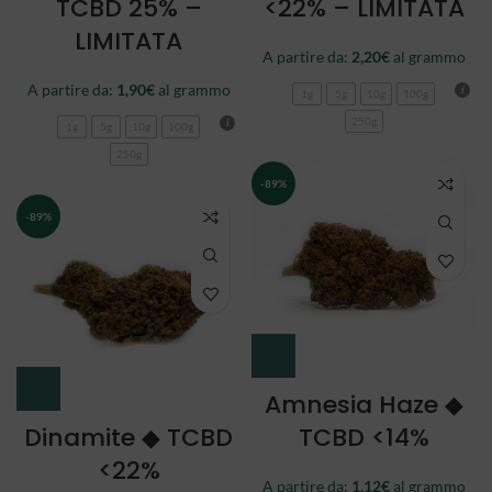
TCBD 25% –
<22% – LIMITATA
LIMITATA
A partire da:
2,20
€
al grammo
A partire da:
1,90
€
al grammo
1g
5g
10g
100g
250g
1g
5g
10g
100g
250g
-89%
-89%
Amnesia Haze ◆
Dinamite ◆ TCBD
TCBD <14%
<22%
A partire da:
1,12
€
al grammo