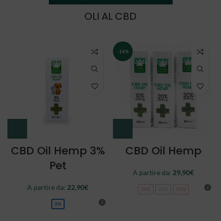
OLI AL CBD
NEW
CBD Oil Double
CBD Oil Full
Spectrum
Spectrum
A partire da:
34,90
€
44,90
€
10%
20%
30%
10%
20%
30%