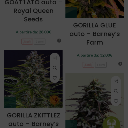
GOAT’LATO auto –
Royal Queen
Seeds
GORILLA GLUE
auto – Barney’s
A partire da:
28,00
€
Farm
3 semi
5 semi
A partire da:
32,00
€
3 semi
5 semi
GORILLA ZKITTLEZ
auto – Barney’s