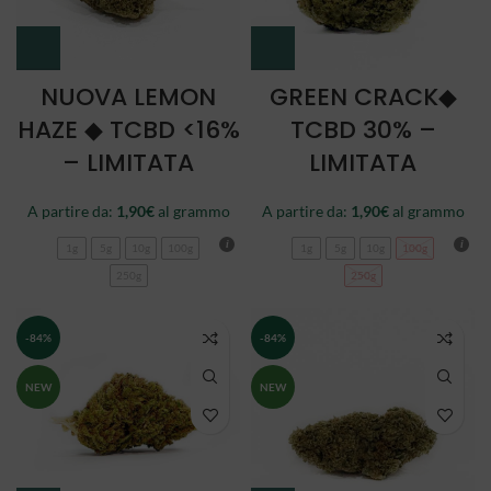
NUOVA LEMON
GREEN CRACK◆
HAZE ◆ TCBD <16%
TCBD 30% –
– LIMITATA
LIMITATA
A partire da:
1,90
€
al grammo
A partire da:
1,90
€
al grammo
1g
5g
10g
100g
1g
5g
10g
100g
250g
250g
-84%
-84%
NEW
NEW