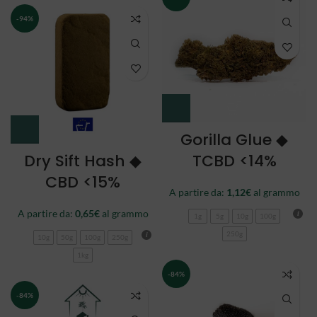
-94%
Gorilla Glue ◆
Dry Sift Hash ◆
TCBD <14%
CBD <15%
A partire da:
1,12
€
al grammo
A partire da:
0,65
€
al grammo
1g
5g
10g
100g
250g
10g
50g
100g
250g
1kg
-84%
-84%