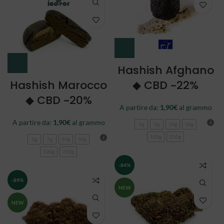
Hashish Afghano
Hashish Marocco
◆ CBD ~22%
◆ CBD ~20%
A partire da:
1,90
€
al grammo
A partire da:
1,90
€
al grammo
1g
5g
10g
50g
100g
250g
1g
5g
10g
50g
100g
250g
-84%
-89%
NEW
NEW