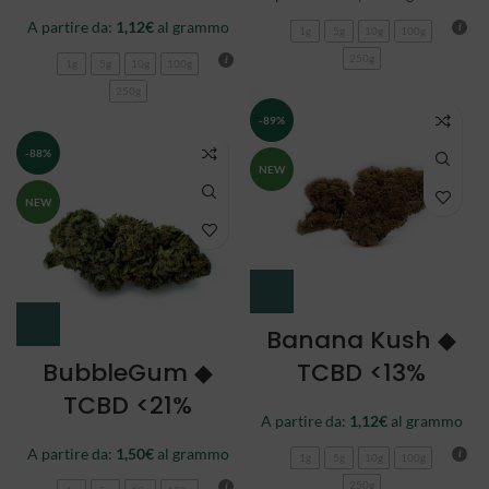
A partire da:
1,12
€
al grammo
1g
5g
10g
100g
250g
1g
5g
10g
100g
250g
-89%
-88%
NEW
NEW
Banana Kush ◆
BubbleGum ◆
TCBD <13%
TCBD <21%
A partire da:
1,12
€
al grammo
A partire da:
1,50
€
al grammo
1g
5g
10g
100g
250g