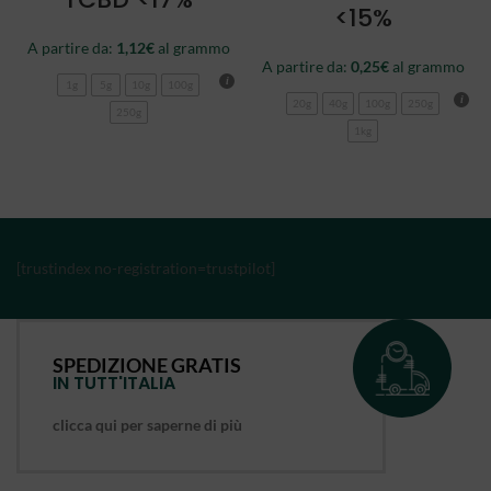
<15%
A partire da:
1,12
€
al grammo
A partire da:
0,25
€
al grammo
1g
5g
10g
100g
20g
40g
100g
250g
250g
1kg
[trustindex no-registration=trustpilot]
SPEDIZIONE GRATIS
IN TUTT'ITALIA
clicca qui per saperne di più