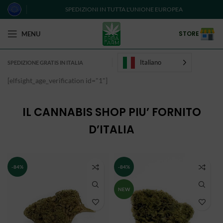
SPEDIZIONI IN TUTTA L'UNIONE EUROPEA
STORE
MENU
Italiano
SPEDIZIONE GRATIS IN ITALIA
[elfsight_age_verification id="1"]
IL CANNABIS SHOP PIU’ FORNITO
D’ITALIA
-84%
-84%
NEW