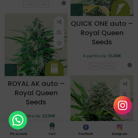
3 semi
5 semi
QUICK ONE auto –
Royal Queen
Seeds
A partire da:
15,00
€
3 semi
5 semi
ROYAL AK auto –
Royal Queen
Seeds
A partire da:
22,00
€
0
3 semi
5 semi
My account
Cart
Facebook
Instagram