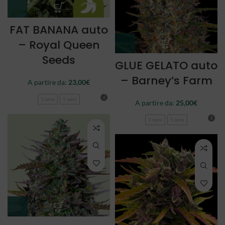
FAT BANANA auto
– Royal Queen
Seeds
GLUE GELATO auto
– Barney’s Farm
A partire da:
23,00
€
3 semi
5 semi
A partire da:
25,00
€
3 semi
5 semi