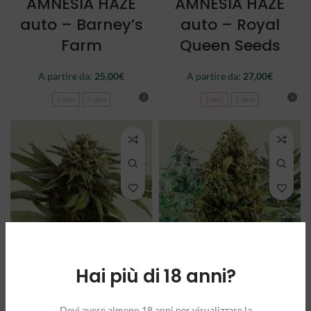
AMNESIA HAZE
AMNESIA HAZE
auto – Barney’s
auto – Royal
Farm
Queen Seeds
A partire da:
25,00
€
A partire da:
27,00
€
3 semi
5 semi
3 semi
5 semi
Hai più di 18 anni?
APPLE FRITTER
AUTOFLOWERING
auto – Royal
MIX – Royal
Devi avere almeno 18 anni per visualizzare la