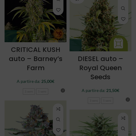
CRITICAL KUSH
auto – Barney’s
DIESEL auto –
Farm
Royal Queen
Seeds
A partire da:
25,00
€
A partire da:
21,50
€
3 semi
5 semi
3 semi
5 semi