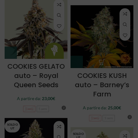
COOKIES GELATO
auto – Royal
COOKIES KUSH
Queen Seeds
auto – Barney’s
Farm
A partire da:
23,00
€
A partire da:
25,00
€
3 semi
5 semi
3 semi
5 semi
SOLD O
UT
SOLD O
UT