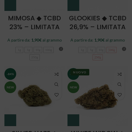
MIMOSA ◆ TCBD
GLOOKIES ◆ TCBD
23% – LIMITATA
26,9% – LIMITATA
A partire da:
1,90
€
al grammo
A partire da:
1,90
€
al grammo
1g
5g
10g
100g
1g
5g
10g
100g
250g
250g
NUOVO
-84%
-84%
NEW
NEW