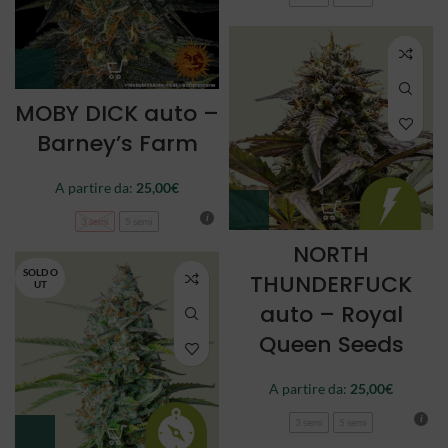
MOBY DICK auto –
Barney’s Farm
A partire da:
25,00
€
3 semi
5 semi
NORTH
SOLD O
THUNDERFUCK
UT
auto – Royal
Queen Seeds
A partire da:
25,00
€
3 semi
5 semi