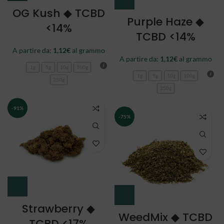
OG Kush ◆ TCBD
Purple Haze ◆
<14%
TCBD <14%
A partire da:
1,12
€
al grammo
A partire da:
1,12
€
al grammo
1g
5g
10g
100g
1g
5g
10g
100g
250g
250g
-91%
-75%
Strawberry ◆
WeedMix ◆ TCBD
TCBD <17%