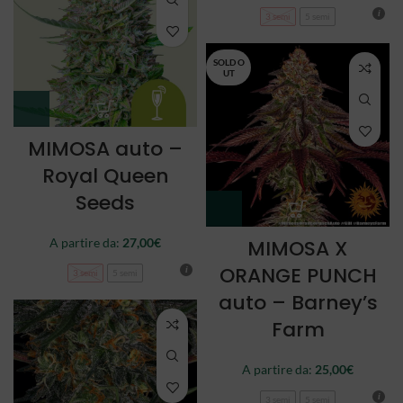
3 semi
5 semi
SOLD O
UT
MIMOSA auto –
Royal Queen
Seeds
A partire da:
27,00
€
MIMOSA X
ORANGE PUNCH
3 semi
5 semi
auto – Barney’s
Farm
A partire da:
25,00
€
3 semi
5 semi