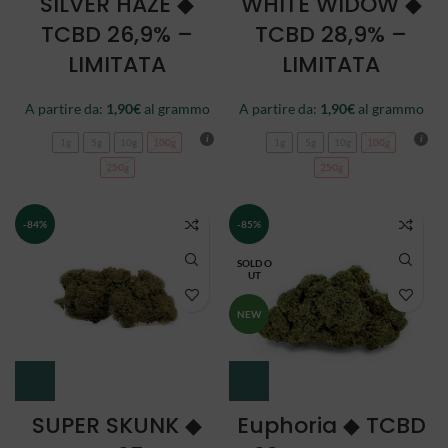
SILVER HAZE ◆
WHITE WIDOW ◆
TCBD 26,9% –
TCBD 28,9% –
LIMITATA
LIMITATA
A partire da:
1,90
€
al grammo
A partire da:
1,90
€
al grammo
1g
5g
10g
100g
1g
5g
10g
100g
250g
250g
-84%
-85%
SOLD O
UT
NEW
SUPER SKUNK ◆
Euphoria ◆ TCBD