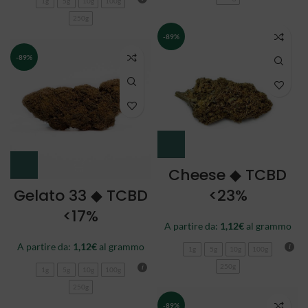
1g
5g
10g
100g
250g
-89%
-89%
Cheese ◆ TCBD
Gelato 33 ◆ TCBD
<23%
<17%
A partire da:
1,12
€
al grammo
A partire da:
1,12
€
al grammo
1g
5g
10g
100g
250g
1g
5g
10g
100g
250g
-89%