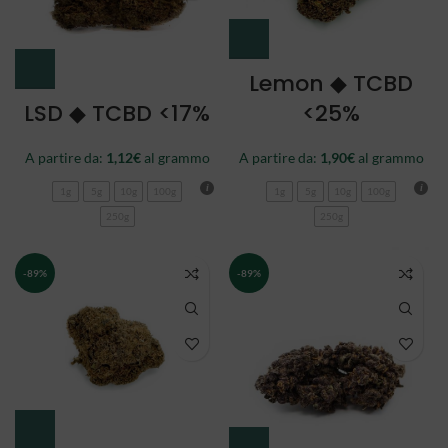
Lemon ◆ TCBD
LSD ◆ TCBD <17%
<25%
A partire da:
1,12
€
al grammo
A partire da:
1,90
€
al grammo
1g
5g
10g
100g
1g
5g
10g
100g
250g
250g
-89%
-89%