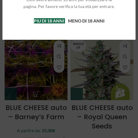
Queen Seeds
Queen Seeds
pagina. Per favore verifica la tua età per entrare.
A partire da:
25,00
€
A partire da:
21,50
€
PIU DI 18 ANNI
MENO DI 18 ANNI
3 semi
5 semi
3 semi
5 semi
SOLD O
UT
BLUE CHEESE auto
BLUE CHEESE auto
– Barney’s Farm
– Royal Queen
Seeds
A partire da:
25,00
€