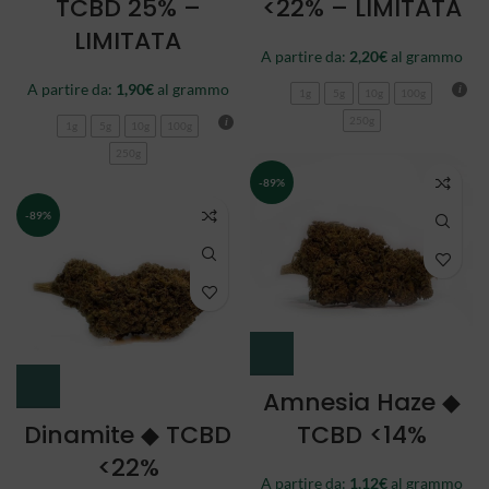
TCBD 25% –
<22% – LIMITATA
LIMITATA
A partire da:
2,20
€
al grammo
A partire da:
1,90
€
al grammo
1g
5g
10g
100g
250g
1g
5g
10g
100g
250g
-89%
-89%
Amnesia Haze ◆
Dinamite ◆ TCBD
TCBD <14%
<22%
A partire da:
1,12
€
al grammo