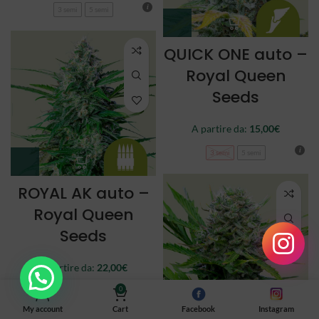
3 semi
5 semi
QUICK ONE auto –
Royal Queen
Seeds
A partire da:
15,00
€
3 semi
5 semi
ROYAL AK auto –
Royal Queen
Seeds
A partire da:
22,00
€
0
3 semi
5 semi
My account
Cart
Facebook
Instagram