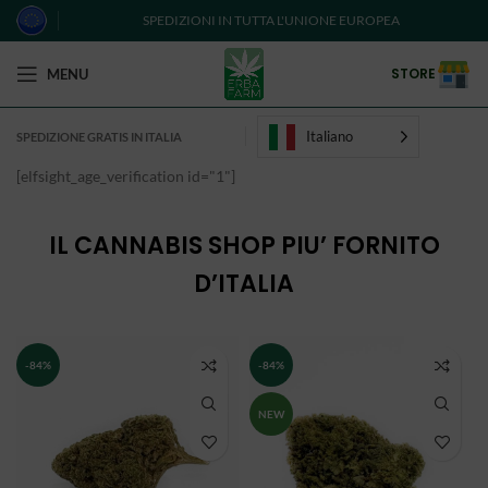
SPEDIZIONI IN TUTTA L'UNIONE EUROPEA
STORE
MENU
Italiano
SPEDIZIONE GRATIS IN ITALIA
[elfsight_age_verification id="1"]
IL CANNABIS SHOP PIU’ FORNITO
D’ITALIA
-84%
-84%
NEW