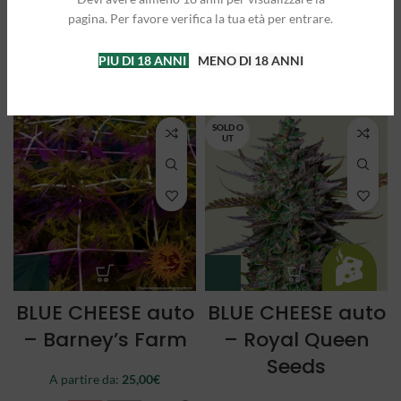
Queen Seeds
Queen Seeds
pagina. Per favore verifica la tua età per entrare.
A partire da:
25,00
€
A partire da:
21,50
€
PIU DI 18 ANNI
MENO DI 18 ANNI
3 semi
5 semi
3 semi
5 semi
SOLD O
UT
BLUE CHEESE auto
BLUE CHEESE auto
– Barney’s Farm
– Royal Queen
Seeds
A partire da:
25,00
€