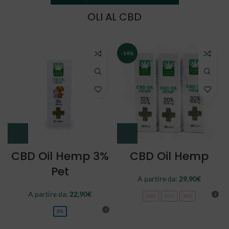
OLI AL CBD
NEW
CBD Oil Double
CBD Oil Full
Spectrum
Spectrum
A partire da:
34,90
€
44,90
€
10%
20%
30%
10%
20%
30%