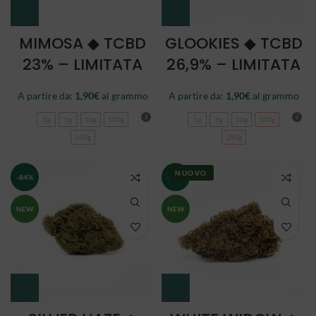
MIMOSA ◆ TCBD
GLOOKIES ◆ TCBD
23% – LIMITATA
26,9% – LIMITATA
A partire da:
1,90
€
al grammo
A partire da:
1,90
€
al grammo
1g
5g
10g
100g
1g
5g
10g
100g
250g
250g
NUOVO
-84%
-84%
NEW
NEW