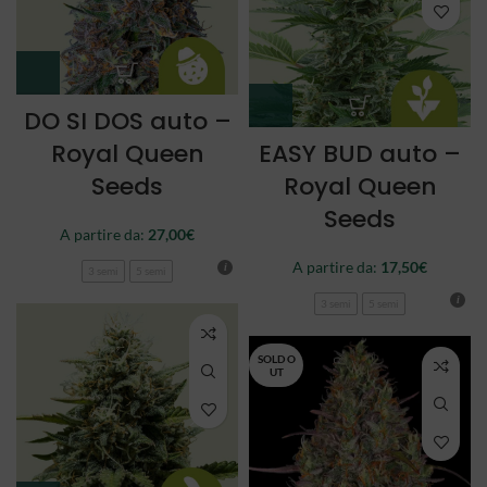
DO SI DOS auto –
Royal Queen
EASY BUD auto –
Seeds
Royal Queen
Seeds
A partire da:
27,00
€
A partire da:
17,50
€
3 semi
5 semi
3 semi
5 semi
SOLD O
UT