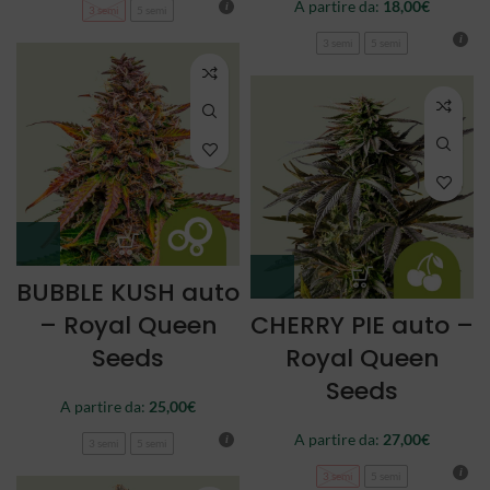
A partire da:
18,00
€
3 semi
5 semi
3 semi
5 semi
BUBBLE KUSH auto
– Royal Queen
CHERRY PIE auto –
Seeds
Royal Queen
Seeds
A partire da:
25,00
€
A partire da:
27,00
€
3 semi
5 semi
3 semi
5 semi