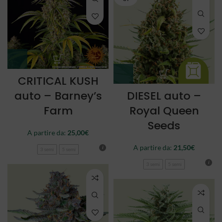
CRITICAL KUSH
auto – Barney’s
DIESEL auto –
Farm
Royal Queen
Seeds
A partire da:
25,00
€
A partire da:
21,50
€
3 semi
5 semi
3 semi
5 semi