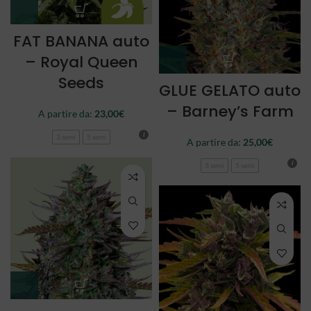
FAT BANANA auto
– Royal Queen
Seeds
GLUE GELATO auto
– Barney’s Farm
A partire da:
23,00
€
3 semi
5 semi
A partire da:
25,00
€
3 semi
5 semi