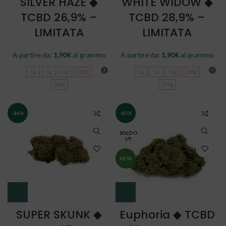
SILVER HAZE ◆
WHITE WIDOW ◆
TCBD 26,9% –
TCBD 28,9% –
LIMITATA
LIMITATA
A partire da:
1,90
€
al grammo
A partire da:
1,90
€
al grammo
1g
5g
10g
100g
1g
5g
10g
100g
250g
250g
-84%
-85%
SOLD O
UT
NEW
SUPER SKUNK ◆
Euphoria ◆ TCBD