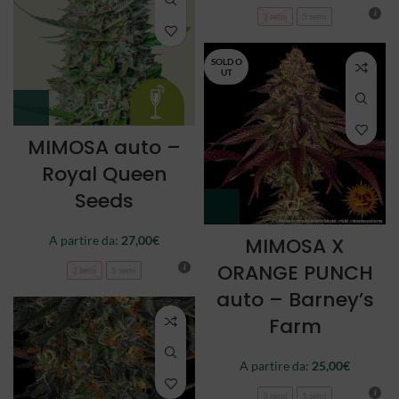
3 semi
5 semi
SOLD O
UT
MIMOSA auto –
Royal Queen
Seeds
A partire da:
27,00
€
MIMOSA X
ORANGE PUNCH
3 semi
5 semi
auto – Barney’s
Farm
A partire da:
25,00
€
3 semi
5 semi