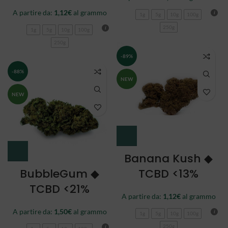
A partire da:
1,12
€
al grammo
1g
5g
10g
100g
250g
1g
5g
10g
100g
250g
-89%
-88%
NEW
NEW
Banana Kush ◆
BubbleGum ◆
TCBD <13%
TCBD <21%
A partire da:
1,12
€
al grammo
A partire da:
1,50
€
al grammo
1g
5g
10g
100g
250g