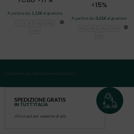
<15%
A partire da:
1,12
€
al grammo
A partire da:
0,25
€
al grammo
1g
5g
10g
100g
20g
40g
100g
250g
250g
1kg
[trustindex no-registration=trustpilot]
SPEDIZIONE GRATIS
IN TUTT'ITALIA
clicca qui per saperne di più