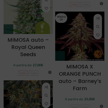
3 semi
5 semi
SOLD O
UT
MIMOSA auto –
Royal Queen
Seeds
A partire da:
27,00
€
MIMOSA X
ORANGE PUNCH
3 semi
5 semi
auto – Barney’s
Farm
A partire da:
25,00
€
3 semi
5 semi