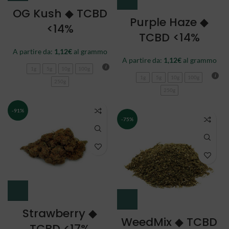
OG Kush ◆ TCBD
Purple Haze ◆
<14%
TCBD <14%
A partire da:
1,12
€
al grammo
A partire da:
1,12
€
al grammo
1g
5g
10g
100g
1g
5g
10g
100g
250g
250g
-91%
-75%
Strawberry ◆
WeedMix ◆ TCBD
TCBD <17%