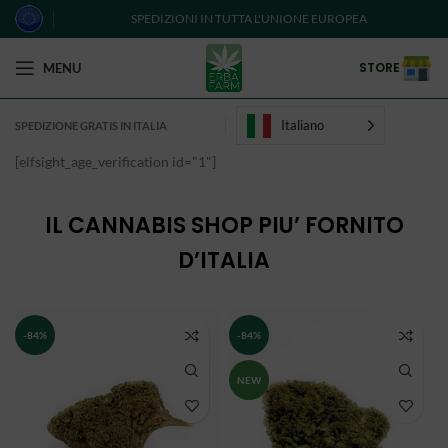
SPEDIZIONI IN TUTTA L'UNIONE EUROPEA
STORE
MENU
Italiano
SPEDIZIONE GRATIS IN ITALIA
[elfsight_age_verification id="1"]
IL CANNABIS SHOP PIU’ FORNITO
D’ITALIA
-84%
-84%
NEW