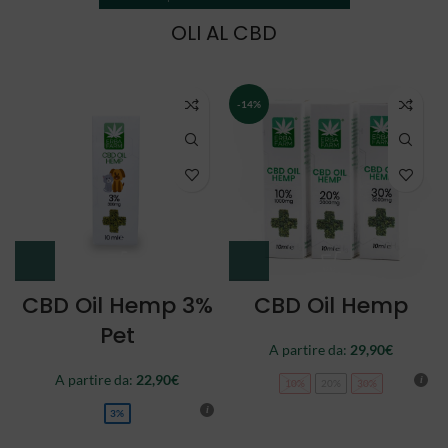
OLI AL CBD
NEW
CBD Oil Double
CBD Oil Full
Spectrum
Spectrum
A partire da:
34,90
€
44,90
€
10%
20%
30%
10%
20%
30%