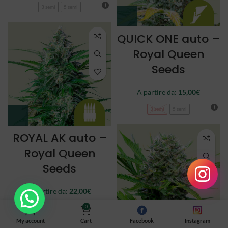
3 semi
5 semi
QUICK ONE auto –
Royal Queen
Seeds
A partire da:
15,00
€
3 semi
5 semi
ROYAL AK auto –
Royal Queen
Seeds
A partire da:
22,00
€
0
3 semi
5 semi
My account
Cart
Facebook
Instagram