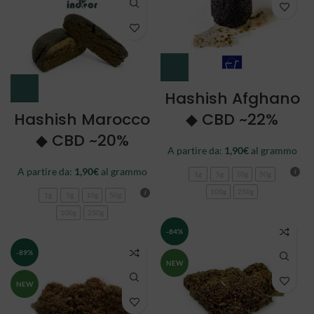
Hashish Afghano
Hashish Marocco
◆ CBD ~22%
◆ CBD ~20%
A partire da:
1,90
€
al grammo
A partire da:
1,90
€
al grammo
1g
5g
10g
50g
100g
250g
1g
5g
10g
50g
100g
250g
-84%
-89%
NEW
NEW