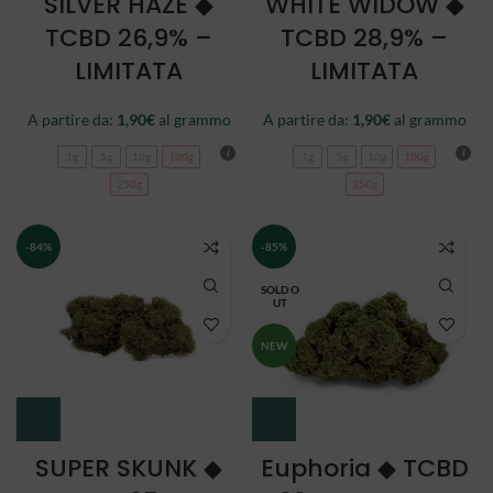
SILVER HAZE ◆
WHITE WIDOW ◆
TCBD 26,9% –
TCBD 28,9% –
LIMITATA
LIMITATA
A partire da:
1,90
€
al grammo
A partire da:
1,90
€
al grammo
1g
5g
10g
100g
1g
5g
10g
100g
250g
250g
-84%
-85%
SOLD O
UT
NEW
SUPER SKUNK ◆
Euphoria ◆ TCBD