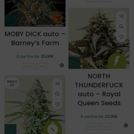
MOBY DICK auto –
Barney’s Farm
A partire da:
25,00
€
3 semi
5 semi
NORTH
SOLD O
THUNDERFUCK
UT
auto – Royal
Queen Seeds
A partire da:
25,00
€
3 semi
5 semi