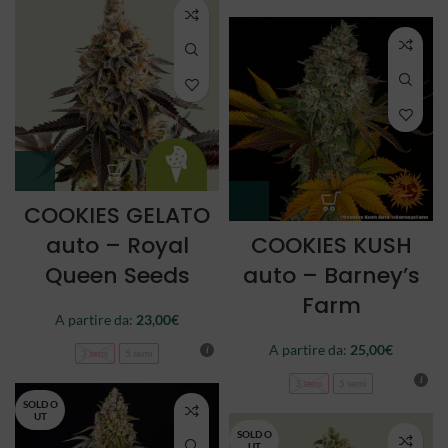
COOKIES GELATO
auto – Royal
COOKIES KUSH
Queen Seeds
auto – Barney’s
Farm
A partire da:
23,00
€
A partire da:
25,00
€
3 semi
5 semi
3 semi
5 semi
SOLD O
UT
SOLD O
UT