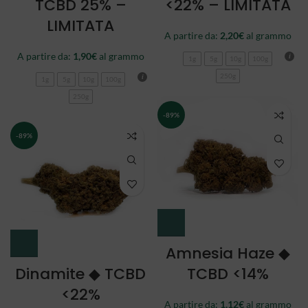
TCBD 25% –
<22% – LIMITATA
LIMITATA
A partire da:
2,20
€
al grammo
A partire da:
1,90
€
al grammo
1g
5g
10g
100g
250g
1g
5g
10g
100g
250g
-89%
-89%
Amnesia Haze ◆
Dinamite ◆ TCBD
TCBD <14%
<22%
A partire da:
1,12
€
al grammo