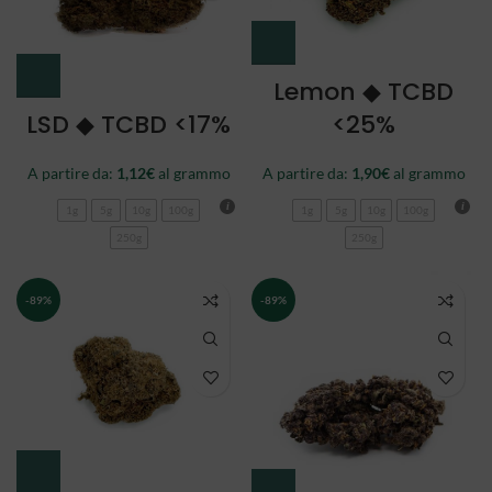
Lemon ◆ TCBD
LSD ◆ TCBD <17%
<25%
A partire da:
1,12
€
al grammo
A partire da:
1,90
€
al grammo
1g
5g
10g
100g
1g
5g
10g
100g
250g
250g
-89%
-89%