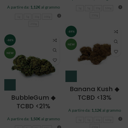
A partire da:
1,12
€
al grammo
1g
5g
10g
100g
250g
1g
5g
10g
100g
250g
-89%
-88%
NEW
NEW
Banana Kush ◆
BubbleGum ◆
TCBD <13%
TCBD <21%
A partire da:
1,12
€
al grammo
A partire da:
1,50
€
al grammo
1g
5g
10g
100g
250g