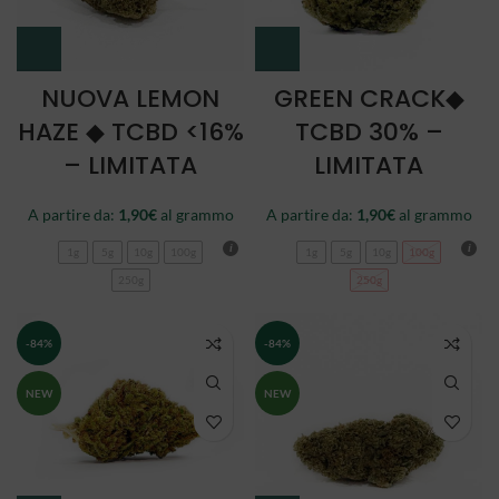
NUOVA LEMON
GREEN CRACK◆
HAZE ◆ TCBD <16%
TCBD 30% –
– LIMITATA
LIMITATA
A partire da:
1,90
€
al grammo
A partire da:
1,90
€
al grammo
1g
5g
10g
100g
1g
5g
10g
100g
250g
250g
-84%
-84%
NEW
NEW