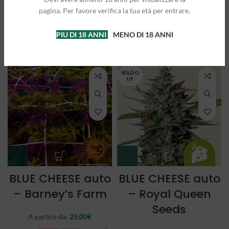
Queen Seeds
Queen Seeds
pagina. Per favore verifica la tua età per entrare.
A partire da:
25,00
€
A partire da:
21,50
€
PIU DI 18 ANNI
MENO DI 18 ANNI
3 semi
5 semi
3 semi
5 semi
SOLD O
UT
BLUE CHEESE auto
BLUE CHEESE auto
– Barney’s Farm
– Royal Queen
Seeds
A partire da:
25,00
€