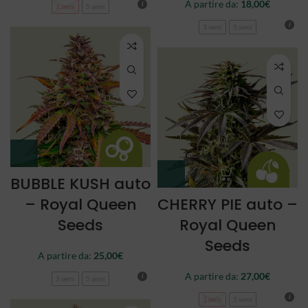
A partire da:
18,00
€
3 semi
5 semi
3 semi
5 semi
BUBBLE KUSH auto
– Royal Queen
CHERRY PIE auto –
Seeds
Royal Queen
Seeds
A partire da:
25,00
€
A partire da:
27,00
€
3 semi
5 semi
3 semi
5 semi