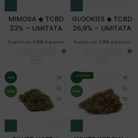
MIMOSA ◆ TCBD
GLOOKIES ◆ TCBD
23% – LIMITATA
26,9% – LIMITATA
A partire da:
1,90
€
al grammo
A partire da:
1,90
€
al grammo
1g
5g
10g
100g
1g
5g
10g
100g
250g
250g
NUOVO
-84%
-84%
NEW
NEW