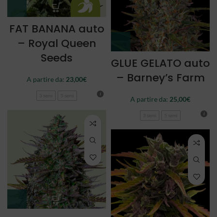
FAT BANANA auto
– Royal Queen
Seeds
GLUE GELATO auto
– Barney’s Farm
A partire da:
23,00
€
3 semi
5 semi
A partire da:
25,00
€
3 semi
5 semi