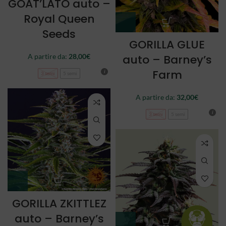
GOAT’LATO auto –
Royal Queen
Seeds
GORILLA GLUE
auto – Barney’s
A partire da:
28,00
€
Farm
3 semi
5 semi
A partire da:
32,00
€
3 semi
5 semi
GORILLA ZKITTLEZ
auto – Barney’s