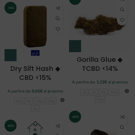
-94%
Gorilla Glue ◆
Dry Sift Hash ◆
TCBD <14%
CBD <15%
A partire da:
1,12
€
al grammo
A partire da:
0,65
€
al grammo
1g
5g
10g
100g
250g
10g
50g
100g
250g
1kg
-84%
-84%