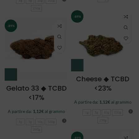
1g
5g
10g
100g
250g
-89%
-89%
Cheese ◆ TCBD
Gelato 33 ◆ TCBD
<23%
<17%
A partire da:
1,12
€
al grammo
A partire da:
1,12
€
al grammo
1g
5g
10g
100g
250g
1g
5g
10g
100g
250g
-89%