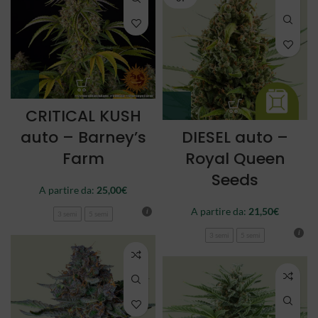
CRITICAL KUSH
auto – Barney’s
DIESEL auto –
Farm
Royal Queen
Seeds
A partire da:
25,00
€
A partire da:
21,50
€
3 semi
5 semi
3 semi
5 semi