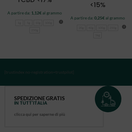
<15%
A partire da:
1,12
€
al grammo
A partire da:
0,25
€
al grammo
1g
5g
10g
100g
20g
40g
100g
250g
250g
1kg
[trustindex no-registration=trustpilot]
SPEDIZIONE GRATIS
IN TUTT'ITALIA
clicca qui per saperne di più