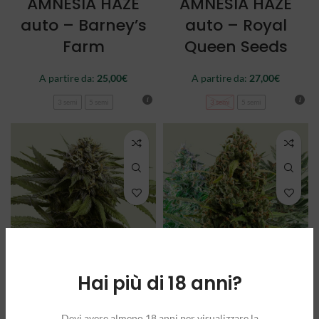
AMNESIA HAZE
AMNESIA HAZE
auto – Barney’s
auto – Royal
Farm
Queen Seeds
A partire da:
25,00
€
A partire da:
27,00
€
3 semi
5 semi
3 semi
5 semi
Hai più di 18 anni?
APPLE FRITTER
AUTOFLOWERING
auto – Royal
MIX – Royal
Devi avere almeno 18 anni per visualizzare la