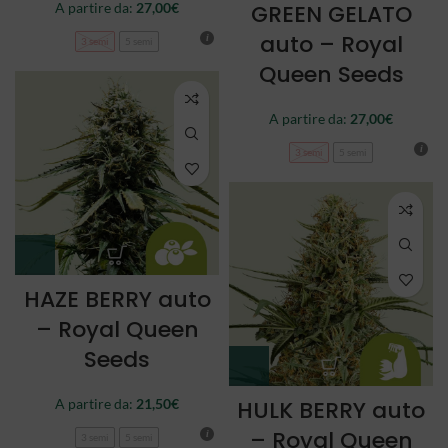
A partire da:
27,00
€
GREEN GELATO
auto – Royal
3 semi
5 semi
Queen Seeds
A partire da:
27,00
€
3 semi
5 semi
HAZE BERRY auto
– Royal Queen
Seeds
A partire da:
21,50
€
HULK BERRY auto
– Royal Queen
3 semi
5 semi