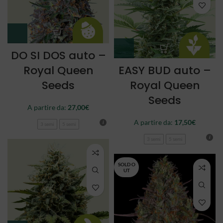
DO SI DOS auto –
Royal Queen
EASY BUD auto –
Seeds
Royal Queen
Seeds
A partire da:
27,00
€
A partire da:
17,50
€
3 semi
5 semi
3 semi
5 semi
SOLD O
UT