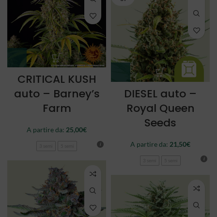
CRITICAL KUSH
auto – Barney’s
DIESEL auto –
Farm
Royal Queen
Seeds
A partire da:
25,00
€
A partire da:
21,50
€
3 semi
5 semi
3 semi
5 semi