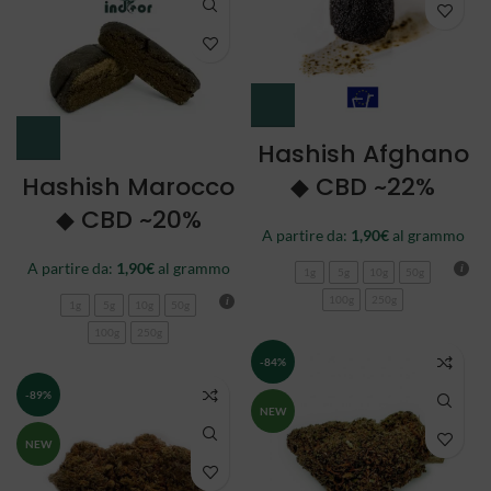
Hashish Afghano
Hashish Marocco
◆ CBD ~22%
◆ CBD ~20%
A partire da:
1,90
€
al grammo
A partire da:
1,90
€
al grammo
1g
5g
10g
50g
100g
250g
1g
5g
10g
50g
100g
250g
-84%
-89%
NEW
NEW