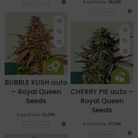
A partire da:
18,00
€
3 semi
5 semi
3 semi
5 semi
BUBBLE KUSH auto
– Royal Queen
CHERRY PIE auto –
Seeds
Royal Queen
Seeds
A partire da:
25,00
€
A partire da:
27,00
€
3 semi
5 semi
3 semi
5 semi