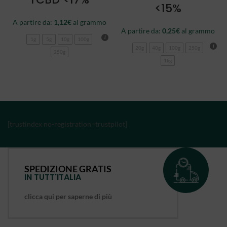
<15%
A partire da:
1,12
€
al grammo
A partire da:
0,25
€
al grammo
1g
5g
10g
100g
20g
40g
100g
250g
250g
1kg
[trustindex no-registration=trustpilot]
SPEDIZIONE GRATIS
IN TUTT'ITALIA
clicca qui per saperne di più