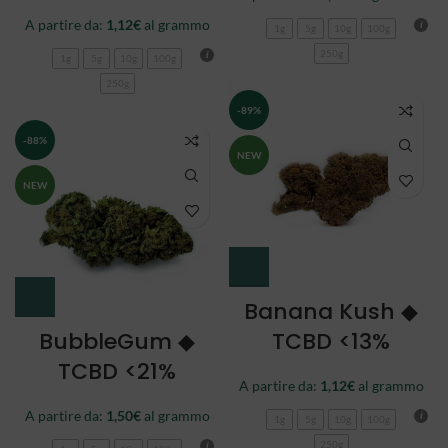
A partire da:
1,12
€
al grammo
1g
5g
10g
100g
250g
1g
5g
10g
100g
250g
-89%
-88%
NEW
NEW
Banana Kush ◆
BubbleGum ◆
TCBD <13%
TCBD <21%
A partire da:
1,12
€
al grammo
A partire da:
1,50
€
al grammo
1g
5g
10g
100g
250g