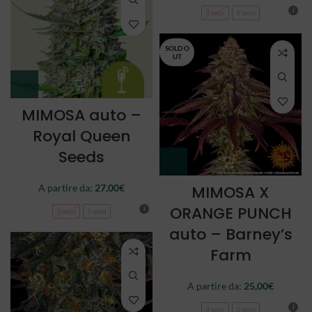
3 semi
5 semi
SOLD O
UT
MIMOSA auto –
Royal Queen
Seeds
A partire da:
27,00
€
MIMOSA X
ORANGE PUNCH
3 semi
5 semi
auto – Barney’s
Farm
A partire da:
25,00
€
3 semi
5 semi