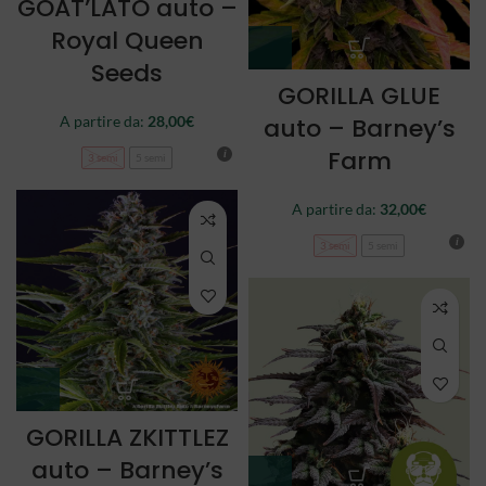
GOAT’LATO auto –
Royal Queen
Seeds
GORILLA GLUE
auto – Barney’s
A partire da:
28,00
€
Farm
3 semi
5 semi
A partire da:
32,00
€
3 semi
5 semi
GORILLA ZKITTLEZ
auto – Barney’s