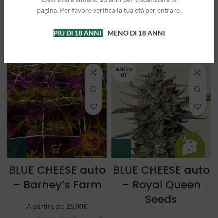
Queen Seeds
Queen Seeds
pagina. Per favore verifica la tua età per entrare.
A partire da:
25,00
€
A partire da:
21,50
€
PIU DI 18 ANNI
MENO DI 18 ANNI
3 semi
5 semi
3 semi
5 semi
SOLD O
UT
BLUE CHEESE auto
BLUE CHEESE auto
– Barney’s Farm
– Royal Queen
Seeds
A partire da:
25,00
€