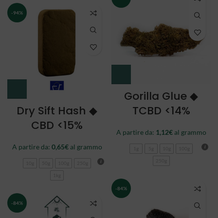
-94%
Gorilla Glue ◆
Dry Sift Hash ◆
TCBD <14%
CBD <15%
A partire da:
1,12
€
al grammo
A partire da:
0,65
€
al grammo
1g
5g
10g
100g
250g
10g
50g
100g
250g
1kg
-84%
-84%