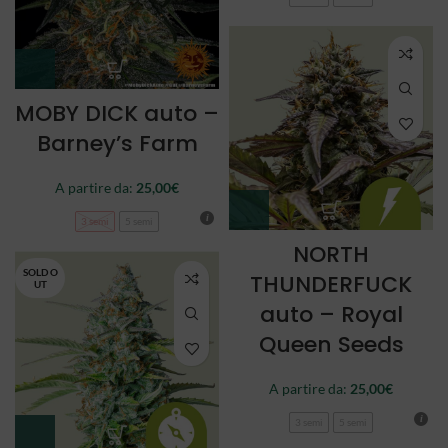
MOBY DICK auto –
Barney’s Farm
A partire da:
25,00
€
3 semi
5 semi
NORTH
SOLD O
THUNDERFUCK
UT
auto – Royal
Queen Seeds
A partire da:
25,00
€
3 semi
5 semi