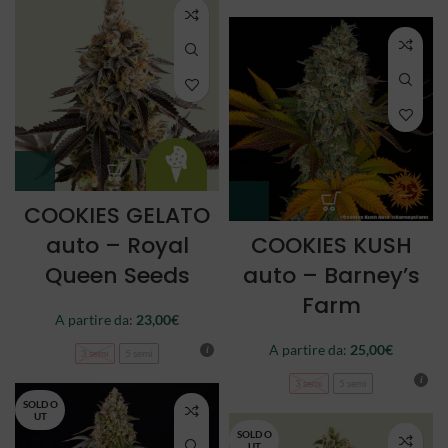
COOKIES GELATO
auto – Royal
COOKIES KUSH
Queen Seeds
auto – Barney’s
Farm
A partire da:
23,00
€
A partire da:
25,00
€
3 semi
5 semi
3 semi
5 semi
SOLD O
UT
SOLD O
UT