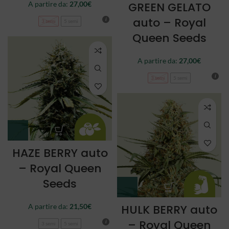
A partire da:
27,00
€
GREEN GELATO
auto – Royal
3 semi
5 semi
Queen Seeds
A partire da:
27,00
€
3 semi
5 semi
HAZE BERRY auto
– Royal Queen
Seeds
A partire da:
21,50
€
HULK BERRY auto
– Royal Queen
3 semi
5 semi