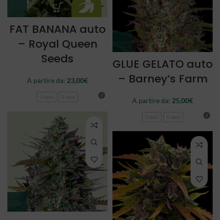
FAT BANANA auto
– Royal Queen
Seeds
GLUE GELATO auto
– Barney’s Farm
A partire da:
23,00
€
3 semi
5 semi
A partire da:
25,00
€
3 semi
5 semi