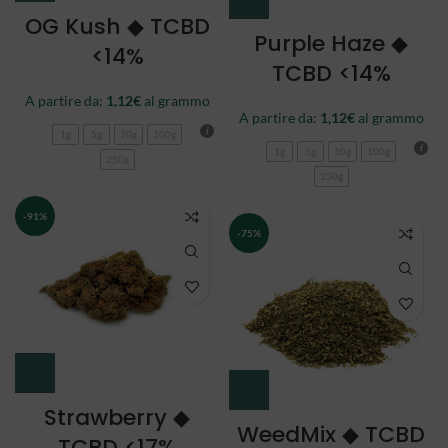
OG Kush ◆ TCBD
Purple Haze ◆
<14%
TCBD <14%
A partire da:
1,12
€
al grammo
A partire da:
1,12
€
al grammo
1g
5g
10g
100g
1g
5g
10g
100g
250g
250g
-91%
-75%
Strawberry ◆
WeedMix ◆ TCBD
TCBD <17%