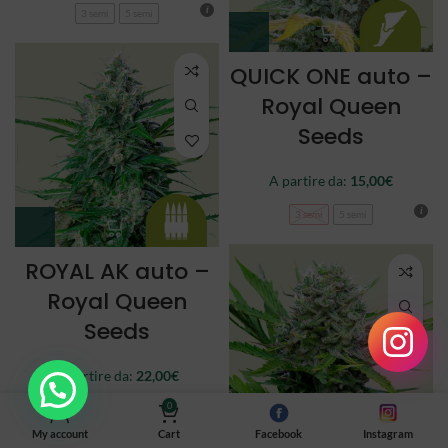
3 semi
5 semi
QUICK ONE auto –
Royal Queen
Seeds
A partire da:
15,00
€
3 semi
5 semi
ROYAL AK auto –
Royal Queen
Seeds
A partire da:
22,00
€
0
3 semi
5 semi
My account
Cart
Facebook
Instagram