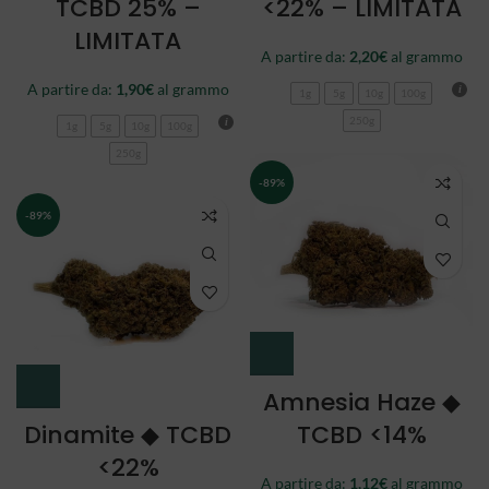
TCBD 25% –
<22% – LIMITATA
LIMITATA
A partire da:
2,20
€
al grammo
A partire da:
1,90
€
al grammo
1g
5g
10g
100g
250g
1g
5g
10g
100g
250g
-89%
-89%
Amnesia Haze ◆
Dinamite ◆ TCBD
TCBD <14%
<22%
A partire da:
1,12
€
al grammo