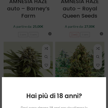
AMNESIA HAZE
AMNESIA HAZE
auto – Barney’s
auto – Royal
Farm
Queen Seeds
A partire da:
25,00
€
A partire da:
27,00
€
3 semi
5 semi
3 semi
5 semi
Hai più di 18 anni?
APPLE FRITTER
AUTOFLOWERING
auto – Royal
MIX – Royal
Devi avere almeno 18 anni per visualizzare la