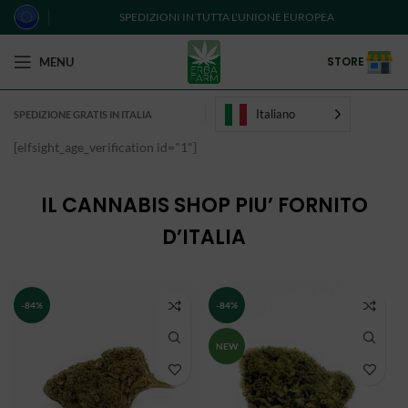
SPEDIZIONI IN TUTTA L'UNIONE EUROPEA
STORE
MENU
Italiano
SPEDIZIONE GRATIS IN ITALIA
[elfsight_age_verification id="1"]
IL CANNABIS SHOP PIU’ FORNITO
D’ITALIA
-84%
-84%
NEW