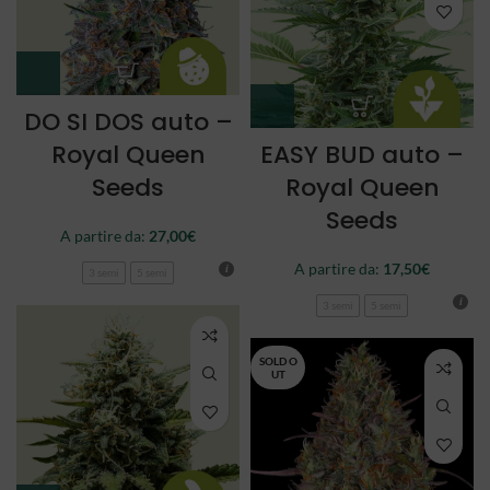
DO SI DOS auto –
Royal Queen
EASY BUD auto –
Seeds
Royal Queen
Seeds
A partire da:
27,00
€
A partire da:
17,50
€
3 semi
5 semi
3 semi
5 semi
SOLD O
UT