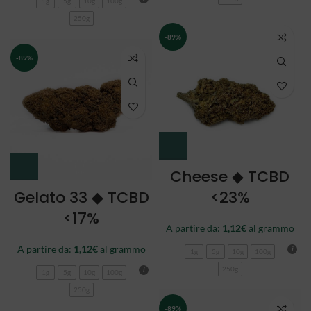
1g
5g
10g
100g
250g
-89%
-89%
Cheese ◆ TCBD
Gelato 33 ◆ TCBD
<23%
<17%
A partire da:
1,12
€
al grammo
A partire da:
1,12
€
al grammo
1g
5g
10g
100g
250g
1g
5g
10g
100g
250g
-89%