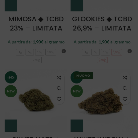
MIMOSA ◆ TCBD
GLOOKIES ◆ TCBD
23% – LIMITATA
26,9% – LIMITATA
A partire da:
1,90
€
al grammo
A partire da:
1,90
€
al grammo
1g
5g
10g
100g
1g
5g
10g
100g
250g
250g
NUOVO
-84%
-84%
NEW
NEW