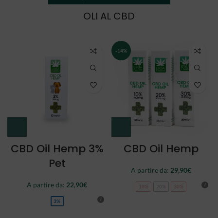
OLI AL CBD
NEW
CBD Oil Double
CBD Oil Full
Spectrum
Spectrum
A partire da:
34,90
€
44,90
€
10%
20%
30%
10%
20%
30%