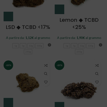
Lemon ◆ TCBD
LSD ◆ TCBD <17%
<25%
A partire da:
1,12
€
al grammo
A partire da:
1,90
€
al grammo
1g
5g
10g
100g
1g
5g
10g
100g
250g
250g
-89%
-89%