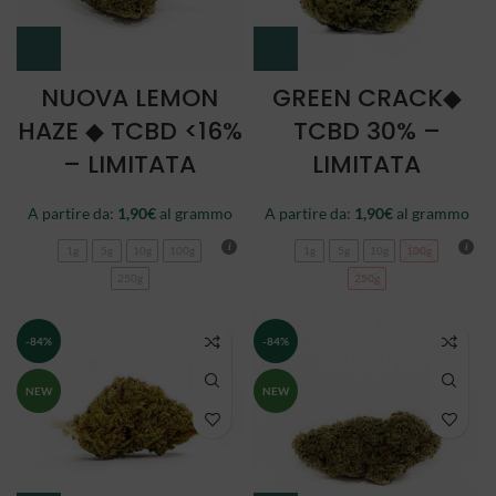
NUOVA LEMON
GREEN CRACK◆
HAZE ◆ TCBD <16%
TCBD 30% –
– LIMITATA
LIMITATA
A partire da:
1,90
€
al grammo
A partire da:
1,90
€
al grammo
1g
5g
10g
100g
1g
5g
10g
100g
250g
250g
-84%
-84%
NEW
NEW