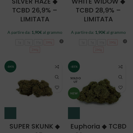
SILVER HAZE ◆
WHITE WIDOW ◆
TCBD 26,9% –
TCBD 28,9% –
LIMITATA
LIMITATA
A partire da:
1,90
€
al grammo
A partire da:
1,90
€
al grammo
1g
5g
10g
100g
1g
5g
10g
100g
250g
250g
-84%
-85%
SOLD O
UT
NEW
SUPER SKUNK ◆
Euphoria ◆ TCBD